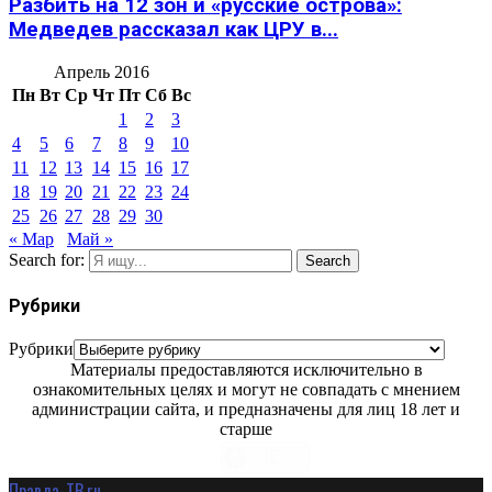
Разбить на 12 зон и «русские острова»:
Медведев рассказал как ЦРУ в...
Апрель 2016
Пн
Вт
Ср
Чт
Пт
Сб
Вс
1
2
3
4
5
6
7
8
9
10
11
12
13
14
15
16
17
18
19
20
21
22
23
24
25
26
27
28
29
30
« Мар
Май »
Search for:
Search
Рубрики
Рубрики
Материалы предоставляются исключительно в
ознакомительных целях и могут не совпадать с мнением
администрации сайта, и предназначены для лиц 18 лет и
старше
Правда-ТВ.ru