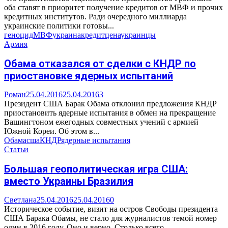
оба ставят в приоритет получение кредитов от МВФ и прочих
кредитных институтов. Ради очередного миллиарда
украинские политики готовы...
геноцид
МВФ
украина
кредит
цена
украинцы
Армия
Обама отказался от сделки с КНДР по
приостановке ядерных испытаний
Роман
25.04.2016
25.04.2016
3
Президент США Барак Обама отклонил предложения КНДР
приостановить ядерные испытания в обмен на прекращение
Вашингтоном ежегодных совместных учений с армией
Южной Кореи. Об этом в...
Обама
сша
КНДР
ядерные испытания
Статьи
Большая геополитическая игра США:
вместо Украины Бразилия
Светлана
25.04.2016
25.04.2016
0
Историческое событие, визит на остров Свободы президента
США Барака Обамы, не стало для журналистов темой номер
один в 2016 году. Оно и верно. Столько всего...