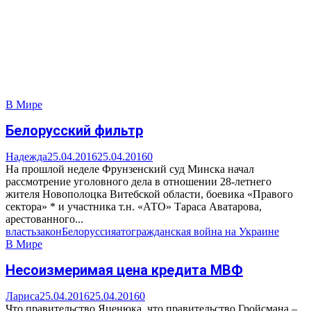
В Мире
Белорусский фильтр
Надежда
25.04.2016
25.04.2016
0
На прошлой неделе Фрунзенский суд Минска начал
рассмотрение уголовного дела в отношении 28-летнего
жителя Новополоцка Витебской области, боевика «Правого
сектора» * и участника т.н. «АТО» Тараса Аватарова,
арестованного...
власть
закон
Белоруссия
ато
гражданская война на Украине
В Мире
Несоизмеримая цена кредита МВФ
Лариса
25.04.2016
25.04.2016
0
Что правительство Яценюка, что правительство Гройсмана –