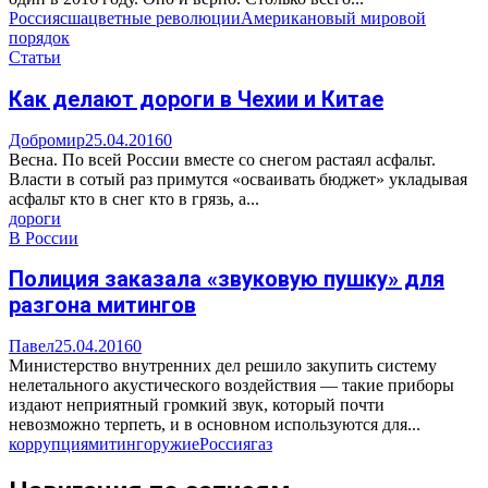
Россия
сша
цветные революции
Америка
новый мировой
порядок
Статьи
Как делают дороги в Чехии и Китае
Добромир
25.04.2016
0
Весна. По всей России вместе со снегом растаял асфальт.
Власти в сотый раз примутся «осваивать бюджет» укладывая
асфальт кто в снег кто в грязь, а...
дороги
В России
Полиция заказала «звуковую пушку» для
разгона митингов
Павел
25.04.2016
0
Министерство внутренних дел решило закупить систему
нелетального акустического воздействия — такие приборы
издают неприятный громкий звук, который почти
невозможно терпеть, и в основном используются для...
коррупция
митинг
оружие
Россия
газ