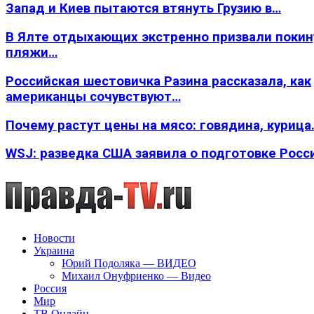
Запад и Киев пытаются втянуть Грузию в…
В Ялте отдыхающих экстренно призвали покин
пляжи…
Российская шестовичка Разина рассказала, как
американцы сочувствуют…
Почему растут цены на мясо: говядина, курица
WSJ: разведка США заявила о подготовке Росс
Новости
Украина
Юрий Подоляка — ВИДЕО
Михаил Онуфриенко — Видео
Россия
Мир
ТВ Онлайн