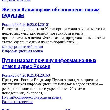
Наука и Техника
Жители Калифорнии обеспокоены своим
будущим
Роман
25.04.2016
25.04.2016
1
В последние дни жители Калифорнии стали замечать, что на
некоторых участках земной поверхности начала
приподниматься почва. Фотографии, представленные в этой
статье, сделаны одним из калифорнийских...
калифорния
тихий океан
Информационная война
Путин назвал причину информационных
атак в адрес России
Роман
25.04.2016
25.04.2016
0
Президент России Владимир Путин заявил, что причина
участившихся информационных нападок в адрес страны —
реакция оппонентов на ее укрепление. Об этом в
понедельник, 25 апреля,...
Путин
Россия
международная арена
Разное интересное