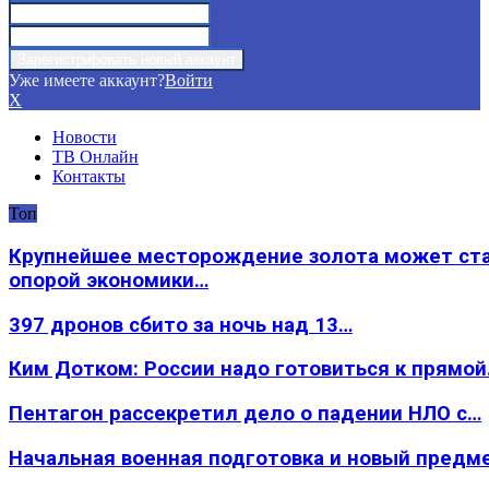
Уже имеете аккаунт?
Войти
X
Новости
ТВ Онлайн
Контакты
Топ
Крупнейшее месторождение золота может ст
опорой экономики…
397 дронов сбито за ночь над 13…
Ким Дотком: России надо готовиться к прямо
Пентагон рассекретил дело о падении НЛО с…
Начальная военная подготовка и новый предм