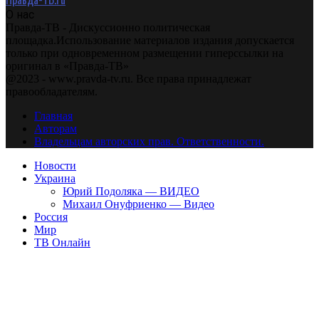
О нас
Правда-ТВ - Дискуссионно политическая
площадка.Использование материалов издания допускается
только при одновременном размещении гиперссылки на
оригинал в «Правда-ТВ»
@2023 - www.pravda-tv.ru. Все права принадлежат
правообладателям.
Главная
Авторам
Владельцам авторских прав. Ответственности.
Новости
Украина
Юрий Подоляка — ВИДЕО
Михаил Онуфриенко — Видео
Россия
Мир
ТВ Онлайн