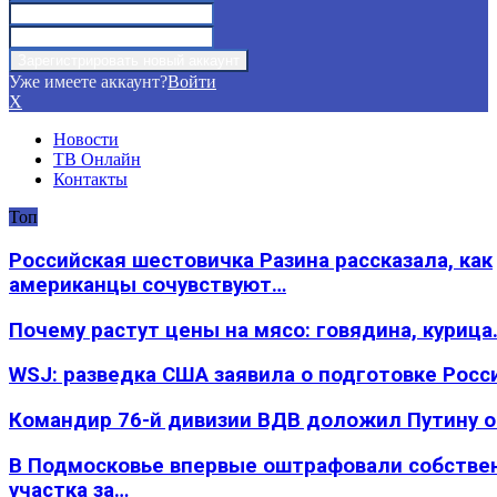
Уже имеете аккаунт?
Войти
X
Новости
ТВ Онлайн
Контакты
Топ
Российская шестовичка Разина рассказала, как
американцы сочувствуют…
Почему растут цены на мясо: говядина, курица
WSJ: разведка США заявила о подготовке Росс
Командир 76-й дивизии ВДВ доложил Путину 
В Подмосковье впервые оштрафовали собстве
участка за…