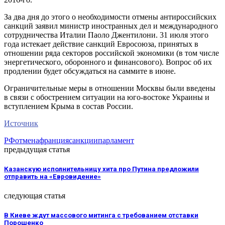
За два дня до этого о необходимости отмены антироссийских
санкций заявил министр иностранных дел и международного
сотрудничества Италии Паоло Джентилони. 31 июля этого
года истекает действие санкций Евросоюза, принятых в
отношении ряда секторов российской экономики (в том числе
энергетического, оборонного и финансового). Вопрос об их
продлении будет обсуждаться на саммите в июне.
Ограничительные меры в отношении Москвы были введены
в связи с обострением ситуации на юго-востоке Украины и
вступлением Крыма в состав России.
Источник
РФ
отмена
франция
санкции
парламент
предыдущая статья
Казанскую исполнительницу хита про Путина предложили
отправить на «Евровидение»
следующая статья
В Киеве ждут массового митинга с требованием отставки
Порошенко