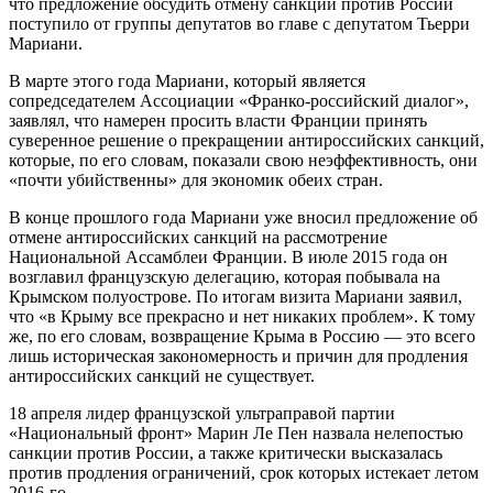
что предложение обсудить отмену санкций против России
поступило от группы депутатов во главе с депутатом Тьерри
Мариани.
В марте этого года Мариани, который является
сопредседателем Ассоциации «Франко-российский диалог»,
заявлял, что намерен просить власти Франции принять
суверенное решение о прекращении антироссийских санкций,
которые, по его словам, показали свою неэффективность, они
«почти убийственны» для экономик обеих стран.
В конце прошлого года Мариани уже вносил предложение об
отмене антироссийских санкций на рассмотрение
Национальной Ассамблеи Франции. В июле 2015 года он
возглавил французскую делегацию, которая побывала на
Крымском полуострове. По итогам визита Мариани заявил,
что «в Крыму все прекрасно и нет никаких проблем». К тому
же, по его словам, возвращение Крыма в Россию — это всего
лишь историческая закономерность и причин для продления
антироссийских санкций не существует.
18 апреля лидер французской ультраправой партии
«Национальный фронт» Марин Ле Пен назвала нелепостью
санкции против России, а также критически высказалась
против продления ограничений, срок которых истекает летом
2016-го.