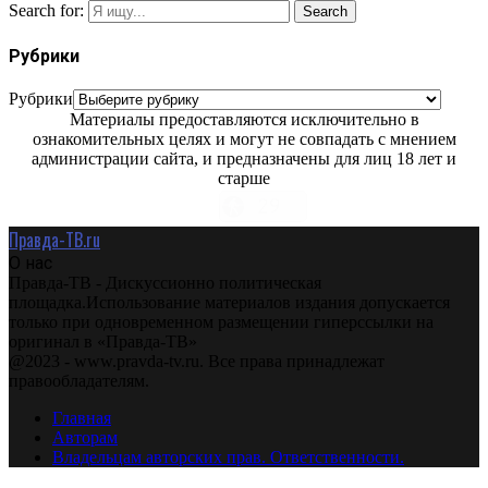
Search for:
Search
Рубрики
Рубрики
Материалы предоставляются исключительно в
ознакомительных целях и могут не совпадать с мнением
администрации сайта, и предназначены для лиц 18 лет и
старше
Правда-ТВ.ru
О нас
Правда-ТВ - Дискуссионно политическая
площадка.Использование материалов издания допускается
только при одновременном размещении гиперссылки на
оригинал в «Правда-ТВ»
@2023 - www.pravda-tv.ru. Все права принадлежат
правообладателям.
Главная
Авторам
Владельцам авторских прав. Ответственности.