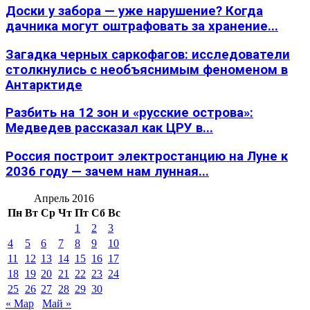
Доски у забора — уже нарушение? Когда
дачника могут оштрафовать за хранение...
Загадка черных саркофагов: исследователи
столкнулись с необъяснимым феноменом в
Антарктиде
Разбить на 12 зон и «русские острова»:
Медведев рассказал как ЦРУ в...
Россия построит электростанцию на Луне к
2036 году — зачем нам лунная...
Апрель 2016
Пн
Вт
Ср
Чт
Пт
Сб
Вс
1
2
3
4
5
6
7
8
9
10
11
12
13
14
15
16
17
18
19
20
21
22
23
24
25
26
27
28
29
30
« Мар
Май »