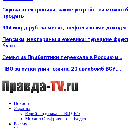
Скупка электроники: какие устройства можно 
продать
934 млрд руб. за месяц: нефтегазовые доходы
Персики, нектарины и ежевика: турецкие фрук
бьют…
Семья из Прибалтики переехала в Россию и…
ПВО за сутки уничтожила 20 авиабомб ВСУ,…
Новости
Украина
Юрий Подоляка — ВИДЕО
Михаил Онуфриенко — Видео
Россия