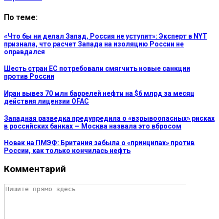
По теме:
«Что бы ни делал Запад, Россия не уступит»: Эксперт в NYT
признала, что расчет Запада на изоляцию России не
оправдался
Шесть стран ЕС потребовали смягчить новые санкции
против России
Иран вывез 70 млн баррелей нефти на $6 млрд за месяц
действия лицензии OFAC
Западная разведка предупредила о «взрывоопасных» рисках
в российских банках — Москва назвала это вбросом
Новак на ПМЭФ: Британия забыла о «принципах» против
России, как только кончилась нефть
Комментарий