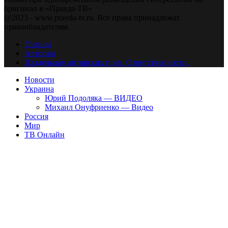
оригинал в «Правда-ТВ»
@2023 - www.pravda-tv.ru. Все права принадлежат
правообладателям.
Главная
Авторам
Владельцам авторских прав. Ответственности.
Новости
Украина
Юрий Подоляка — ВИДЕО
Михаил Онуфриенко — Видео
Россия
Мир
ТВ Онлайн