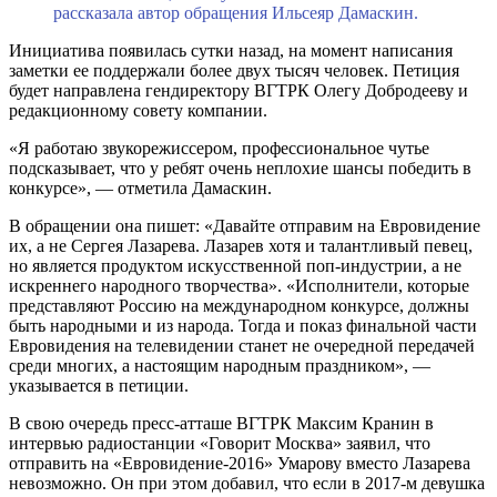
рассказала автор обращения Ильсеяр Дамаскин.
Инициатива появилась сутки назад, на момент написания
заметки ее поддержали более двух тысяч человек. Петиция
будет направлена гендиректору ВГТРК Олегу Добродееву и
редакционному совету компании.
«Я работаю звукорежиссером, профессиональное чутье
подсказывает, что у ребят очень неплохие шансы победить в
конкурсе», — отметила Дамаскин.
В обращении она пишет: «Давайте отправим на Евровидение
их, а не Сергея Лазарева. Лазарев хотя и талантливый певец,
но является продуктом искусственной поп-индустрии, а не
искреннего народного творчества». «Исполнители, которые
представляют Россию на международном конкурсе, должны
быть народными и из народа. Тогда и показ финальной части
Евровидения на телевидении станет не очередной передачей
среди многих, а настоящим народным праздником», —
указывается в петиции.
В свою очередь пресс-атташе ВГТРК Максим Кранин в
интервью радиостанции «Говорит Москва» заявил, что
отправить на «Евровидение-2016» Умарову вместо Лазарева
невозможно. Он при этом добавил, что если в 2017-м девушка