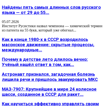
Найдены пять самых длинных слов русского
языка — от 29 до 55...
05.07.2026
Институт Русистики назвал чемпиона — химический термин
из патента на 55 букв, который уже обогнал...
Как в конце 1980-х в СССР возродилось
масонское движение: скрытые процессы,
международные...
Почему в детстве лето длилось вечно:
Учёный нашёл ответ в том, как...
Астронавт признался, загадочная болезнь
лишила речи и пришлось эвакуировать МКС
МАЗ-7907: Крупнейшее в мире 24 колесное
шасси, созданное в СССР для ракет...
Как научиться эффективно управлять своим