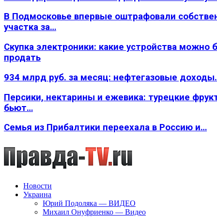
В Подмосковье впервые оштрафовали собстве
участка за…
Скупка электроники: какие устройства можно 
продать
934 млрд руб. за месяц: нефтегазовые доходы
Персики, нектарины и ежевика: турецкие фрук
бьют…
Семья из Прибалтики переехала в Россию и…
Новости
Украина
Юрий Подоляка — ВИДЕО
Михаил Онуфриенко — Видео