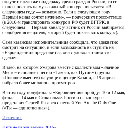
получит такую же поддержку среди граждан России, то ее
шансы поехать на музыкальный конкурс повысятся. «В
следующем году — возможно. Если в следующем году
Первый канал сочтет нужным», — подчеркнул пресс-атташе
(в 2016-м транслировать конкурс в РФ будет ВГТРК, в
следующем — Первый канал; участник от России выбирается
с одобрения вещателя, который будет показывать конкурс).
Сама казанская исполнительница сообщила, что адекватно
смотрит на ситуацию, и если возможность выступить на
«Евровидении» представится, она с удовольствием это
сделает.
Видео, на котором Умарова вместе с коллективом «Злачное
Место» исполняет песню «Такого, как Путин» (группа
«Поющие вместе») на улице в центре Казани, с 19 апреля
набрало более миллиона просмотров.
В этом году полуфиналы «Евровидения» пройдут 10 и 12 мая,
финал — 14 мая в Стокгольме. Россию на конкурсе
представит Сергей Лазарев с песней You Are the Only One
(«Ты — единственная»).
Источник
Путин
«Евровидение-2016»