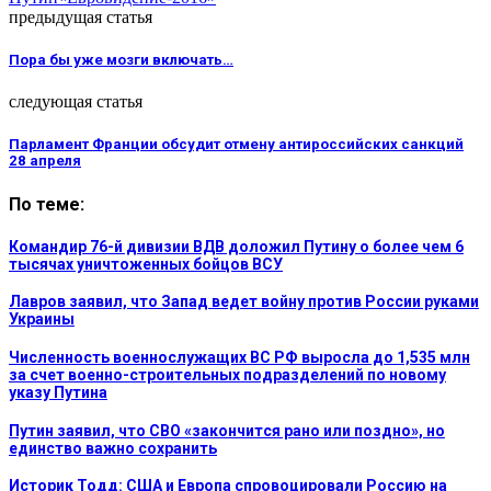
предыдущая статья
Пора бы уже мозги включать…
следующая статья
Парламент Франции обсудит отмену антироссийских санкций
28 апреля
По теме:
Командир 76-й дивизии ВДВ доложил Путину о более чем 6
тысячах уничтоженных бойцов ВСУ
Лавров заявил, что Запад ведет войну против России руками
Украины
Численность военнослужащих ВС РФ выросла до 1,535 млн
за счет военно-строительных подразделений по новому
указу Путина
Путин заявил, что СВО «закончится рано или поздно», но
единство важно сохранить
Историк Тодд: США и Европа спровоцировали Россию на