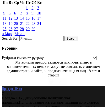
Пн
Вт
Ср
Чт
Пт
Сб
Вс
1
2
3
4
5
6
7
8
9
10
11
12
13
14
15
16
17
18
19
20
21
22
23
24
25
26
27
28
29
30
« Мар
Май »
Search for:
Search
Рубрики
Рубрики
Материалы предоставляются исключительно в
ознакомительных целях и могут не совпадать с мнением
администрации сайта, и предназначены для лиц 18 лет и
старше
Правда-ТВ.ru
О нас
Правда-ТВ - Дискуссионно политическая
площадка.Использование материалов издания допускается
только при одновременном размещении гиперссылки на