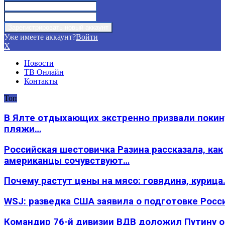
Уже имеете аккаунт?
Войти
X
Новости
ТВ Онлайн
Контакты
Топ
В Ялте отдыхающих экстренно призвали покин
пляжи…
Российская шестовичка Разина рассказала, как
американцы сочувствуют…
Почему растут цены на мясо: говядина, курица
WSJ: разведка США заявила о подготовке Росс
Командир 76-й дивизии ВДВ доложил Путину 