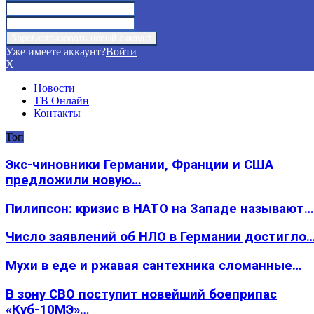
Уже имеете аккаунт?
Войти
X
Новости
ТВ Онлайн
Контакты
Топ
Экс-чиновники Германии, Франции и США
предложили новую…
Пилипсон: кризис в НАТО на Западе называют…
Число заявлений об НЛО в Германии достигло
Мухи в еде и ржавая сантехника сломанные…
В зону СВО поступит новейший боеприпас
«Куб-10МЭ»…