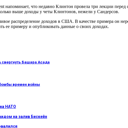
nt напоминает, что недавно Клинтон провела три лекции перед 
колько выше доходы у четы Клинтонов, нежели у Сандерсов.
вое распределение доходов в США. В качестве примера он нере
ть ее примеру и опубликовать данные о своих доходах.
А свергнуть Башара Асада
 бомбы времен войны
 на НАТО
видом на залив Бискейн
овалился