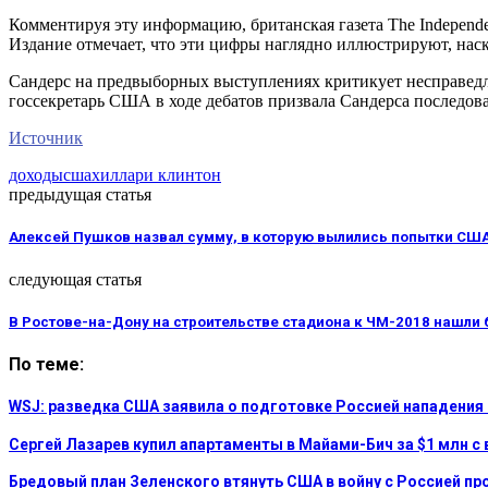
Комментируя эту информацию, британская газета The Independe
Издание отмечает, что эти цифры наглядно иллюстрируют, нас
Сандерс на предвыборных выступлениях критикует несправедли
госсекретарь США в ходе дебатов призвала Сандерса последова
Источник
доходы
сша
хиллари клинтон
предыдущая статья
Алексей Пушков назвал сумму, в которую вылились попытки СШ
следующая статья
В Ростове-на-Дону на строительстве стадиона к ЧМ-2018 нашли
По теме:
WSJ: разведка США заявила о подготовке Россией нападения
Сергей Лазарев купил апартаменты в Майами-Бич за $1 млн с 
Бредовый план Зеленского втянуть США в войну с Россией пр