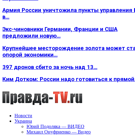
Армия России уничтожила пункты управления
в…
Экс-чиновники Германии, Франции и США
предложили новую…
Крупнейшее месторождение золота может ст
опорой экономики…
397 дронов сбито за ночь над 13…
Ким Дотком: России надо готовиться к прямо
Новости
Украина
Юрий Подоляка — ВИДЕО
Михаил Онуфриенко — Видео