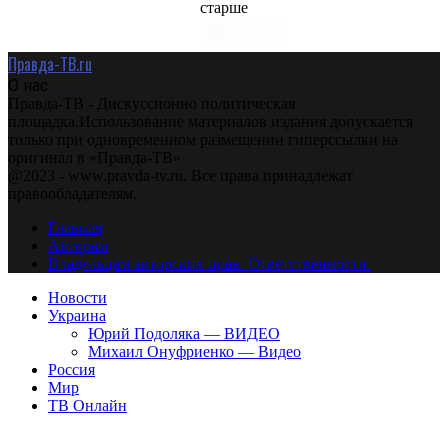
старше
Правда-ТВ.ru
О нас
Правда-ТВ - Дискуссионно политическая
площадка.Использование материалов издания допускается
только при одновременном размещении гиперссылки на
оригинал в «Правда-ТВ»
@2023 - www.pravda-tv.ru. Все права принадлежат
правообладателям.
Главная
Авторам
Владельцам авторских прав. Ответственности.
Новости
Украина
Юрий Подоляка — ВИДЕО
Михаил Онуфриенко — Видео
Россия
Мир
ТВ Онлайн