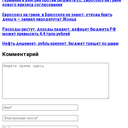
Германия и Венгрия против бюджета ЕС: Евросоюз на грани
нового кризиса согласования
Евросоюз на грани: в Брюсселе не знают, откуда брать
деньги — заявил евродепутат Жонца
Расходы растут, доходы падают: дефицит бюджета РФ
может превысить 4,4 трлн рублей
Нефть дешевеет, рубль крепнет: бюджет трещит по швам
Комментарий