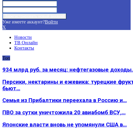
Уже имеете аккаунт?
Войти
X
Новости
ТВ Онлайн
Контакты
Топ
934 млрд руб. за месяц: нефтегазовые доходы
Персики, нектарины и ежевика: турецкие фрук
бьют…
Семья из Прибалтики переехала в Россию и…
ПВО за сутки уничтожила 20 авиабомб ВСУ,…
Японские власти вновь не упомянули США в…