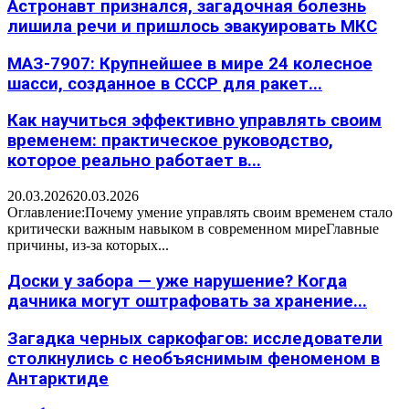
Астронавт признался, загадочная болезнь
лишила речи и пришлось эвакуировать МКС
МАЗ-7907: Крупнейшее в мире 24 колесное
шасси, созданное в СССР для ракет...
Как научиться эффективно управлять своим
временем: практическое руководство,
которое реально работает в...
20.03.2026
20.03.2026
Оглавление:Почему умение управлять своим временем стало
критически важным навыком в современном миреГлавные
причины, из-за которых...
Доски у забора — уже нарушение? Когда
дачника могут оштрафовать за хранение...
Загадка черных саркофагов: исследователи
столкнулись с необъяснимым феноменом в
Антарктиде