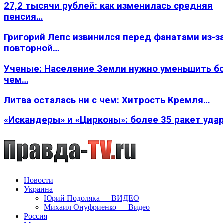
27,2 тысячи рублей: как изменилась средняя
пенсия…
Григорий Лепс извинился перед фанатами из-з
повторной…
Ученые: Население Земли нужно уменьшить б
чем…
Литва осталась ни с чем: Хитрость Кремля…
«Искандеры» и «Цирконы»: более 35 ракет уда
Новости
Украина
Юрий Подоляка — ВИДЕО
Михаил Онуфриенко — Видео
Россия