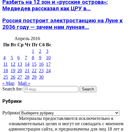
Разбить на 12 зон и «русские острова»:
Медведев рассказал как ЦРУ в...
Россия построит электростанцию на Луне к
2036 году — зачем нам лунная...
Апрель 2016
Пн
Вт
Ср
Чт
Пт
Сб
Вс
1
2
3
4
5
6
7
8
9
10
11
12
13
14
15
16
17
18
19
20
21
22
23
24
25
26
27
28
29
30
« Мар
Май »
Search for:
Search
Рубрики
Рубрики
Материалы предоставляются исключительно в
ознакомительных целях и могут не совпадать с мнением
администрации сайта, и предназначены для лиц 18 лет и