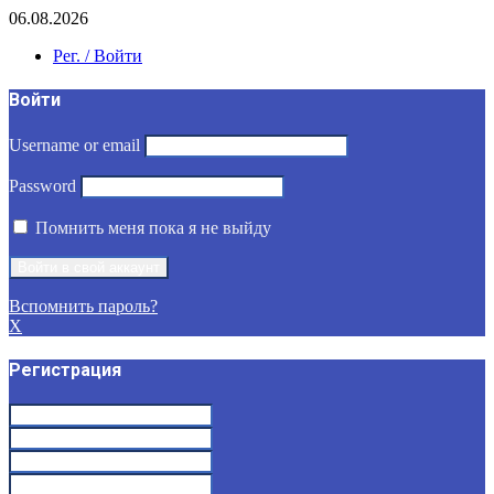
06.08.2026
Рег. / Войти
Войти
Username or email
Password
Помнить меня пока я не выйду
Вспомнить пароль?
X
Регистрация