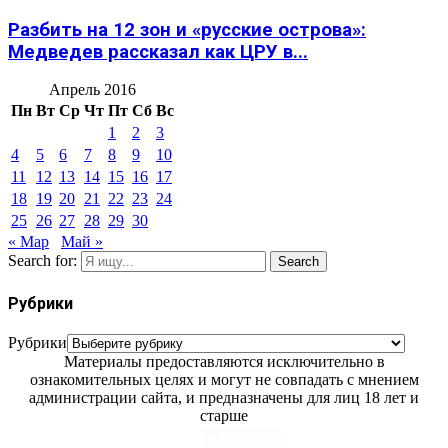
Разбить на 12 зон и «русские острова»:
Медведев рассказал как ЦРУ в...
Апрель 2016
Пн
Вт
Ср
Чт
Пт
Сб
Вс
1
2
3
4
5
6
7
8
9
10
11
12
13
14
15
16
17
18
19
20
21
22
23
24
25
26
27
28
29
30
« Мар
Май »
Search for:
Search
Рубрики
Рубрики
Материалы предоставляются исключительно в
ознакомительных целях и могут не совпадать с мнением
администрации сайта, и предназначены для лиц 18 лет и
старше