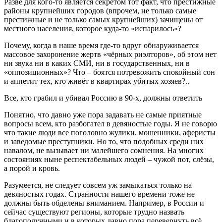
Разве для кого-то является секретом тот факт, что престижные
районы крупнейших городов (впрочем, не только самые
престижные и не только самых крупнейших) зачищены от
местного населения, которое куда-то «испарилось»?
Почему, когда в наше время где-то вдруг обнаруживается
массовое захоронение жертв «чёрных риэлторов», об этом нет
ни звука ни в каких СМИ, ни в государственных, ни в
«оппозиционных»? Что – боятся потревожить спокойный сон
и аппетит тех, кто живёт в квартирах убитых хозяев?..
Все, кто грабил и убивал Россию в 90-х, должны ответить
Понятно, что давно уже пора задавать не самые приятные
вопросы всем, кто разбогател в девяностые годы. Я не говорю
что такие люди все поголовно жулики, мошенники, аферисты
и заведомые преступники. Но то, что подобных среди них
навалом, не вызывает ни малейшего сомнения. На многих
состояниях ныне респектабельных людей – чужой пот, слёзы,
а порой и кровь.
Разумеется, не следует совсем уж замыкаться только на
девяностых годах. Странности нашего времени тоже не
должны быть обделены вниманием. Например, в России и
сейчас существуют регионы, которые трудно назвать
благополучными и в которых давно пора перевернуть всё