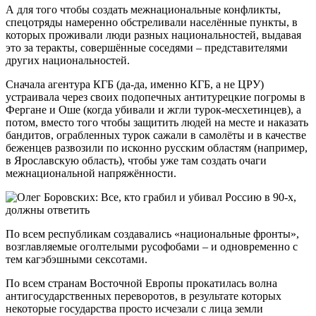
А для того чтобы создать межнациональные конфликты,
спецотряды намеренно обстреливали населённые пункты, в
которых проживали люди разных национальностей, выдавая
это за теракты, совершённые соседями – представителями
других национальностей.
Сначала агентура КГБ (да-да, именно КГБ, а не ЦРУ)
устраивала через своих подопечных антитурецкие погромы в
Фергане и Оше (когда убивали и жгли турок-месхетинцев), а
потом, вместо того чтобы защитить людей на месте и наказать
бандитов, ограбленных турок сажали в самолёты и в качестве
беженцев развозили по исконно русским областям (например,
в Ярославскую область), чтобы уже там создать очаги
межнациональной напряжённости.
По всем республикам создавались «национальные фронты»,
возглавляемые оголтелыми русофобами – и одновременно с
тем кагэбэшными сексотами.
По всем странам Восточной Европы прокатилась волна
антигосударственных переворотов, в результате которых
некоторые государства просто исчезали с лица земли