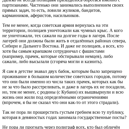
партизанами. Частенько они занимались выполнением своих
прямых задач, то есть, ловили жуликов, бандитов,
карманников, аферистов, насильников.
Тем не менее, когда советская армия вернулась на эти
территории, полицаев уничтожали как чумных крыс. А кого
не уничтожали, тех сажали на долгие годы в лагеря. После
лагерей они должны были жить в отдалённых районах севера,
Сибири и Дальнего Востока. И даже не полицаев, а всех, кто
хотя бы самым краешком сотрудничал с фашистами
(например, прачек, которые обстирывали немцев), либо
сажали, либо высылали (сгоряча могли и казнить).
Я сам в детстве знавал двух бабок, которым было запрещено
проживание в большом количестве советских городов, потому
что они были именно из числа таких прачек, которых как бы
не за что было расстреливать, и даже в лагерь их не посадили,
но, тем не менее, с родины (с Кубани) их вышвырнули и всю
жизнь они жили под определёнными ограничениями
(впрочем, я бы не сказал что они как-то от этого страдали).
Так не пора ли прошерстить густым гребнем всю ту публику,
которая в девяностых годах занимала государственные посты?
Не пора ли прогнать через полиграф всех, кто был обличён