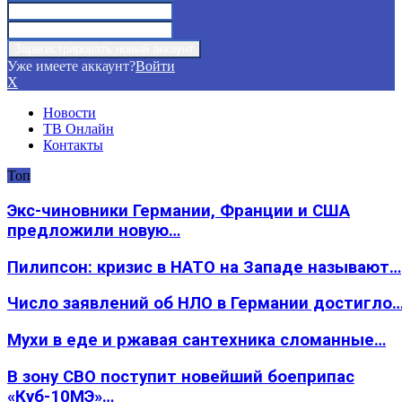
Уже имеете аккаунт?
Войти
X
Новости
ТВ Онлайн
Контакты
Топ
Экс-чиновники Германии, Франции и США
предложили новую…
Пилипсон: кризис в НАТО на Западе называют…
Число заявлений об НЛО в Германии достигло
Мухи в еде и ржавая сантехника сломанные…
В зону СВО поступит новейший боеприпас
«Куб-10МЭ»…