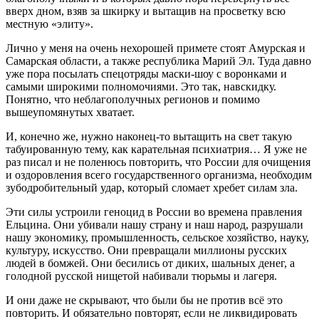
вверх дном, взяв за шкирку и вытащив на просветку всю
местную «элиту».
Лично у меня на очень нехорошей примете стоят Амурская и
Самарская области, а также республика Марий Эл. Туда давно
уже пора посылать спецотряды маски-шоу с воронками и
самыми широкими полномочиями. Это так, навскидку.
Понятно, что неблагополучных регионов и помимо
вышеупомянутых хватает.
И, конечно же, нужно наконец-то вытащить на свет такую
табуированную тему, как карательная психиатрия… Я уже не
раз писал и не поленюсь повторить, что России для очищения
и оздоровления всего государственного организма, необходим
зубодробительный удар, который сломает хребет силам зла.
Эти силы устроили геноцид в России во времена правления
Ельцина. Они убивали нашу страну и наш народ, разрушали
нашу экономику, промышленность, сельское хозяйство, науку,
культуру, искусство. Они превращали миллионы русских
людей в бомжей. Они бесились от диких, шальных денег, а
голодной русской нищетой набивали тюрьмы и лагеря.
И они даже не скрывают, что были бы не против всё это
повторить. И обязательно повторят, если не ликвидировать