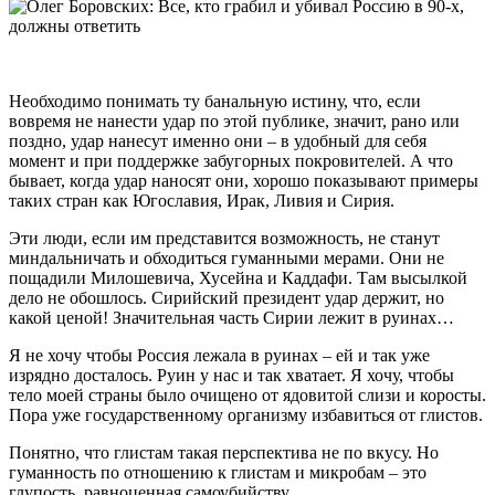
Необходимо понимать ту банальную истину, что, если
вовремя не нанести удар по этой публике, значит, рано или
поздно, удар нанесут именно они – в удобный для себя
момент и при поддержке забугорных покровителей. А что
бывает, когда удар наносят они, хорошо показывают примеры
таких стран как Югославия, Ирак, Ливия и Сирия.
Эти люди, если им представится возможность, не станут
миндальничать и обходиться гуманными мерами. Они не
пощадили Милошевича, Хусейна и Каддафи. Там высылкой
дело не обошлось. Сирийский президент удар держит, но
какой ценой! Значительная часть Сирии лежит в руинах…
Я не хочу чтобы Россия лежала в руинах – ей и так уже
изрядно досталось. Руин у нас и так хватает. Я хочу, чтобы
тело моей страны было очищено от ядовитой слизи и коросты.
Пора уже государственному организму избавиться от глистов.
Понятно, что глистам такая перспектива не по вкусу. Но
гуманность по отношению к глистам и микробам – это
глупость, равноценная самоубийству.