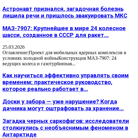
Астронавт признался, загадочная болезнь
лишила речи и пришлось эвакуировать МКС
МАЗ-7907: Крупнейшее в мире 24 колесное
шасси, созданное в СССР для ракет...
25.03.2026
Оглавление:Проект для мобильных ядерных комплексов в
условиях холодной войныКонструкция МАЗ-7907: 24
ведущих колеса и газотурбинная...
Как научиться эффективно управлять своим
временем: практическое руководство,
которое реально работает в...
Доски у забора — уже нарушение? Когда
дачника могут оштрафовать за хранение...
Загадка черных саркофагов: исследователи
столкнулись с необъяснимым феноменом в
Антарктиде