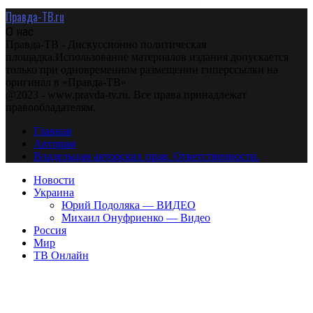
Правда-ТВ.ru
О нас
Правда-ТВ - Дискуссионно политическая
площадка.Использование материалов издания допускается
только при одновременном размещении гиперссылки на
оригинал в «Правда-ТВ»
@2023 - www.pravda-tv.ru. Все права принадлежат
правообладателям.
Главная
Авторам
Владельцам авторских прав. Ответственности.
Новости
Украина
Юрий Подоляка — ВИДЕО
Михаил Онуфриенко — Видео
Россия
Мир
ТВ Онлайн