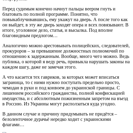
Перед судимым конечно начнут пальцы веером гнуть и
блатовать по полной программе. Понятно, что
повыкаблучивавшись, ему укажут на дверь. А после того как
он выйдет, в эту же дверь заходят опера и всех повязывают. В
итоге, уголовное дело, статья, и высылка. Под вполне
благовидным предлогом…
Аналогично можно арестовывать полицейских, следователей,
прокуроров – за превышение должностных полномочий по
отношению к задержанным. Вообще, много чего можно. Ведь
публика, о которой я веду речь, привыкла нарушать законы на
каждом шагу, даже не замечая этого.
А что касается тех гавриков, за которых может вписаться
заграница, то с ними нужно поступать предельно просто,
чемодан в руки и под конвоем до украинской границы. С
лишением российского гражданства, полной конфискацией
имущества, и с абсолютным пожизненным запретом на въезд
в Россию. Из Украины могут расползаться куда угодно.
В данном случае и причину придумывать не придётся –
белоленточное дурачьё нередко ходит с украинскими
флагами…