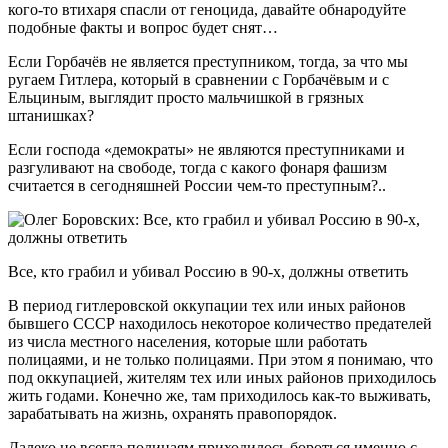
кого-то втихаря спасли от геноцида, давайте обнародуйте
подобные факты и вопрос будет снят…
Если Горбачёв не является преступником, тогда, за что мы
ругаем Гитлера, который в сравнении с Горбачёвым и с
Ельциным, выглядит просто мальчишкой в грязных
штанишках?
Если господа «демократы» не являются преступниками и
разгуливают на свободе, тогда с какого фонаря фашизм
считается в сегодняшней России чем-то преступным?..
Все, кто грабил и убивал Россию в 90-х, должны ответить
В период гитлеровской оккупации тех или иных районов
бывшего СССР находилось некоторое количество предателей
из числа местного населения, которые шли работать
полицаями, и не только полицаями. При этом я понимаю, что
под оккупацией, жителям тех или иных районов приходилось
жить годами. Конечно же, там приходилось как-то выживать,
зарабатывать на жизнь, охранять правопорядок.
Далеко не всегда полицаям приходилось бороться именно с