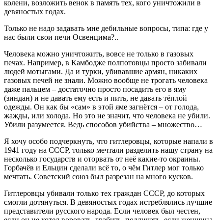
колени, возложить венок в память тех, кого уничтожили в
девяностых годах.
Только не надо задавать мне дебильные вопросы, типа: где у
нас были свои печи Освенцима?..
Человека можно уничтожить, вовсе не только в газовых
печах. Например, в Камбодже полпотовцы просто забивали
людей мотыгами. Да и турки, убивавшие армян, никаких
газовых печей не знали. Можно вообще не трогать человека
даже пальцем – достаточно просто посадить его в яму
(зиндан) и не давать ему есть и пить, не давать тёплой
одежды. Он как бы «сам» в этой яме загнётся – от голода,
жажды, или холода. Но это не значит, что человека не убили.
Убили разумеется. Ведь способов убийства – множество…
Я хочу особо подчеркнуть, что гитлеровцы, которые напали в
1941 году на СССР, только мечтали разделить нашу страну на
несколько государств и оторвать от неё какие-то окраины.
Горбачёв и Ельцин сделали всё то, о чём Гитлер мог только
мечтать. Советский союз был разрезан на много кусков.
Гитлеровцы убивали только тех граждан СССР, до которых
смогли дотянуться. В девяностых годах истреблялись лучшие
представители русского народа. Если человек был честен,
если он не хотел воровать, грабить, подличать, если женщина