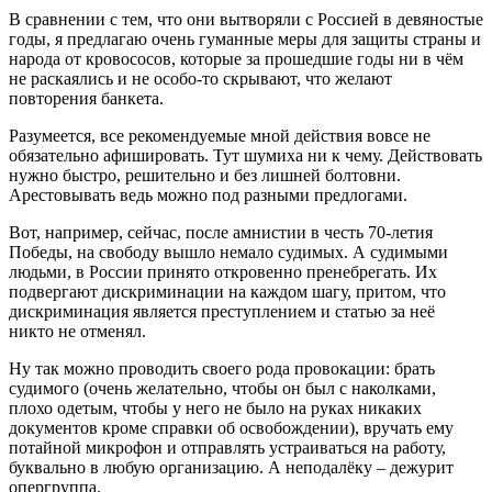
В сравнении с тем, что они вытворяли с Россией в девяностые
годы, я предлагаю очень гуманные меры для защиты страны и
народа от кровососов, которые за прошедшие годы ни в чём
не раскаялись и не особо-то скрывают, что желают
повторения банкета.
Разумеется, все рекомендуемые мной действия вовсе не
обязательно афишировать. Тут шумиха ни к чему. Действовать
нужно быстро, решительно и без лишней болтовни.
Арестовывать ведь можно под разными предлогами.
Вот, например, сейчас, после амнистии в честь 70-летия
Победы, на свободу вышло немало судимых. А судимыми
людьми, в России принято откровенно пренебрегать. Их
подвергают дискриминации на каждом шагу, притом, что
дискриминация является преступлением и статью за неё
никто не отменял.
Ну так можно проводить своего рода провокации: брать
судимого (очень желательно, чтобы он был с наколками,
плохо одетым, чтобы у него не было на руках никаких
документов кроме справки об освобождении), вручать ему
потайной микрофон и отправлять устраиваться на работу,
буквально в любую организацию. А неподалёку – дежурит
опергруппа.