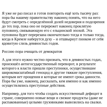
Я уже не раз писал и готов повторить ещё хоть тысячу раз:
пора бы нашему правительству наконец понять, что на него
будут смотреть с определённой долей недоверия и подозрения
до тех пор, пока оно не перережет наконец проклятую
пуповину, связывающую его с ельцинской эпохой. Эта
пуповина будет перерезана окончательно тогда и только тогда,
когда в Кремле наберутся духу – и отшвырнут пинком от себя
ядовитую слизь девяностых годов.
Россию пора очищать от демократов
А для этого нужно честно признать, что в девяностых годах,
произошёл антигосударственный переворот, в результате
которого к власти пришли преступники, осуществившие
широкомасштабный геноцид и другие тяжкие преступления,
которым нет прощения и которые не имеют срока давности.
Пора бы уже, наконец, рассказать, кем именно и как именно
осуществлялись преступные действия.
Например, для того чтобы создать искусственный дефицит в
стране, совершенно новые вещи и свежие продукты (даже не
распакованные) целыми грузовиками вывозились на свалки.