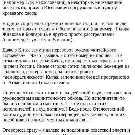
(например ГДР, Чехословакия), а некоторые, не желавшие
исчезать (например Югославия) погружались в пучину
кровавого хаоса.
В одних соцстранах прежних лидеров судили – в том числе
таких, которых и судить-то было не за что (например, Тодора
Живкова в Болгарии), в других просто расстреливали
(например, Чаушеску в Румынии).
Даже в Китае замутили переворот руками «китайского
Горбачёва» – Чжао Цзыяна. Но там номер не прошёл – и в
этом не только счастье Китая, но и окрестных стран, в том
числе и России. Иначе сегодня сотни миллионы беженцев из
голодного, растерзанного, залитого кровью
«демократического» Китая, заполонили бы всё пространство
от Атлантики до Тихого океана.
Понятно, что весь этот комплекс действий осуществлялся под
руководством вашингтонского обкома. Но исполнители-то
были в основном из местных. Так не пора ли этих
исполнителей на суд потянуть? Ведь после Отечественной
войны судили не только гитлеровцев, как таковых, но и их
пособников из числа местных подонков…
Оговорюсь сразу – я далеко не поклонник советской власти и