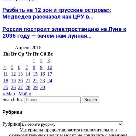
Разбить на 12 зон и «русские острова»:
Медведев рассказал как ЦРУ в...
Россия построит электростанцию на Луне к
2036 году — зачем нам лунная...
Апрель 2016
Пн
Вт
Ср
Чт
Пт
Сб
Вс
1
2
3
4
5
6
7
8
9
10
11
12
13
14
15
16
17
18
19
20
21
22
23
24
25
26
27
28
29
30
« Мар
Май »
Search for:
Search
Рубрики
Рубрики
Материалы предоставляются исключительно в
ознакомительных целях и могут не совпадать с мнением