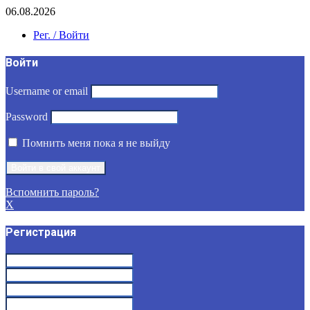
06.08.2026
Рег. / Войти
Войти
Username or email
Password
Помнить меня пока я не выйду
Вспомнить пароль?
X
Регистрация