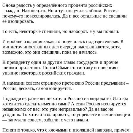
Снова радость у определённого процента российских
граждан. Наконец-то. Но и тут получился облом. Россия
почему-то не изолировалась. Да и все остальные не спешили
её изолировать.
То есть, некоторые спешили, но наоборот. Ну вы поняли.
И вообще изоляция какая-то получилась подозрительная. К
министру иностранных дел очереди выстраиваются, хотя,
возможно, это они спешили, пока не началось.
К президенту один за другим главы государств и прочие
шишки прилетают. Портя Обаме статистику и повергая в
уныние некоторых российских граждан.
А намедни совсем странную претензию России предъявили –
Россия, дескать, самоизолируется.
Подождите, разве вы не хотели Россию изолировать? Или вы
хотели это сделать именно сами? А если Россия изолируется
независимо от вас, это уже неправильно? Да на вас не
угодишь. То хотели изолировать, то упрекаете в самоизоляции
— запутали совсем, забыли, с чего начали.
Понятно только, что с клочьями и изоляцией наврали, причём