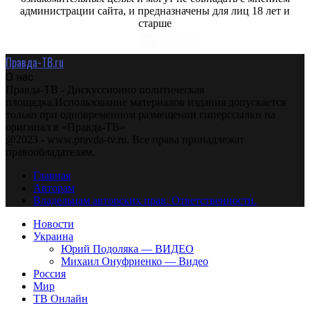
администрации сайта, и предназначены для лиц 18 лет и
старше
Правда-ТВ.ru
О нас
Правда-ТВ - Дискуссионно политическая
площадка.Использование материалов издания допускается
только при одновременном размещении гиперссылки на
оригинал в «Правда-ТВ»
@2023 - www.pravda-tv.ru. Все права принадлежат
правообладателям.
Главная
Авторам
Владельцам авторских прав. Ответственности.
Новости
Украина
Юрий Подоляка — ВИДЕО
Михаил Онуфриенко — Видео
Россия
Мир
ТВ Онлайн