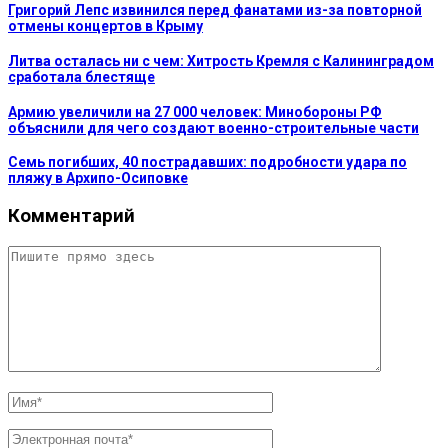
Григорий Лепс извинился перед фанатами из-за повторной
отмены концертов в Крыму
Литва осталась ни с чем: Хитрость Кремля с Калининградом
сработала блестяще
Армию увеличили на 27 000 человек: Минобороны РФ
объяснили для чего создают военно-строительные части
Семь погибших, 40 пострадавших: подробности удара по
пляжу в Архипо-Осиповке
Комментарий