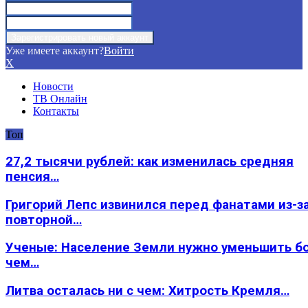
Уже имеете аккаунт?
Войти
X
Новости
ТВ Онлайн
Контакты
Топ
27,2 тысячи рублей: как изменилась средняя
пенсия…
Григорий Лепс извинился перед фанатами из-з
повторной…
Ученые: Население Земли нужно уменьшить б
чем…
Литва осталась ни с чем: Хитрость Кремля…