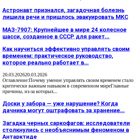
Астронавт признался, загадочная болезнь
лишила речи и пришлось эвакуировать МКС
МАЗ-7907: Крупнейшее в мире 24 колесное
шасси, созданное в СССР для ракет...
Как научиться эффективно управлять своим
временем: практическое руководство,
которое реально работает в...
20.03.2026
20.03.2026
Оглавление:Почему умение управлять своим временем стало
критически важным навыком в современном миреГлавные
причины, из-за которых...
Доски у забора — уже нарушение? Когда
дачника могут оштрафовать за хранение...
Загадка черных саркофагов: исследователи
столкнулись с необъяснимым феноменом в
Антарктиде