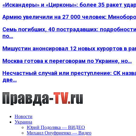
«Искандеры» и «Цирконы»: более 35 ракет уда
Армию увеличили на 27 000 человек: Минобор
Семь погибших, 40 пострадавших: подробности
по…
Мишустин анонсировал 12 новых курортов в р
Москва готова к переговорам по Украине, но…
Несчастный случай или преступление: СК назв
две…
Новости
Украина
Юрий Подоляка — ВИДЕО
Михаил Онуфриенко — Видео