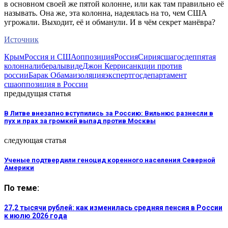
в основном своей же пятой колонне, или как там правильно её
называть. Она же, эта колонна, надеялась на то, чем США
угрожали. Выходит, её и обманули. И в чём секрет манёвра?
Источник
Крым
Россия и США
оппозиция
Россия
Сирия
сша
госдеп
пятая
колонна
либералы
виде
Джон Керри
санкции против
россии
Барак Обама
изоляция
эксперт
госдепартамент
сша
оппозиция в России
предыдущая статья
В Литве внезапно вступились за Россию: Вильнюс разнесли в
пух и прах за громкий выпад против Москвы
следующая статья
Ученые подтвердили геноцид коренного населения Северной
Америки
По теме:
27,2 тысячи рублей: как изменилась средняя пенсия в России
к июлю 2026 года