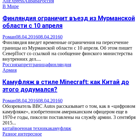
AliExpress
Alibaba
Россия
В Мире
Финляндия ограничит въезд из Мурманской
области с 10 апреля
Роман
08.04.2016
08.04.2016
0
Финляндия введет временные ограничения на пересечение
границы из Мурманской области с 10 апреля. Об этом пишет
СеверПост со ссылкой на сообщение финского министерства
внутренних дел....
Россия
запрет
граница
финляндия
Армия
Камуфляж в стиле Minecraft: как Китай до
этого додумался?
Роман
08.04.2016
08.04.2016
0
Обозреватель BBC Autos рассказывает о том, как в «цифровом
камуфляже», изобретенном американским офицером еще в
1970-е годы, пиксели поставлены на службу армии. 3 сентября
2015...
китай
военная техника
камуфляж
Разное интересное