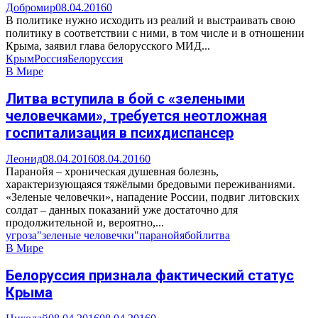
Добромир
08.04.2016
0
В политике нужно исходить из реалий и выстраивать свою
политику в соответствии с ними, в том числе и в отношении
Крыма, заявил глава белорусского МИД...
Крым
Россия
Белоруссия
В Мире
Литва вступила в бой с «зелеными
человечками», требуется неотложная
госпитализация в психдиспансер
Леонид
08.04.2016
08.04.2016
0
Паранойя – хроническая душевная болезнь,
характеризующаяся тяжёлыми бредовыми переживаниями.
«Зеленые человечки», нападение России, подвиг литовских
солдат – данных показаний уже достаточно для
продолжительной и, вероятно,...
угроза
"зеленые человечки"
паранойя
бой
литва
В Мире
Белоруссия признала фактический статус
Крыма