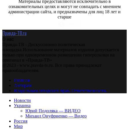
Материалы предоставляются исключительно в
ознакомительных целях и могут не совпадать с мнением
администрации сайта, и предназначены для лиц 18 лет и
старше
Правда-ТВ.ru
О нас
Правда-ТВ - Дискуссионно политическая
площадка.Использование материалов издания допускается
только при одновременном размещении гиперссылки на
оригинал в «Правда-ТВ»
@2023 - www.pravda-tv.ru. Все права принадлежат
правообладателям.
Главная
Авторам
Владельцам авторских прав. Ответственности.
Новости
Украина
Юрий Подоляка — ВИДЕО
Михаил Онуфриенко — Видео
Россия
Мир