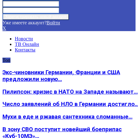
Уже имеете аккаунт?
Войти
X
Новости
ТВ Онлайн
Контакты
Топ
Экс-чиновники Германии, Франции и США
предложили новую…
Пилипсон: кризис в НАТО на Западе называют…
Число заявлений об НЛО в Германии достигло
Мухи в еде и ржавая сантехника сломанные…
В зону СВО поступит новейший боеприпас
«Куб-10МЭ»…