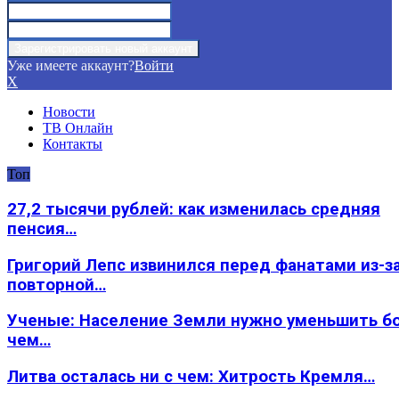
Уже имеете аккаунт?
Войти
X
Новости
ТВ Онлайн
Контакты
Топ
27,2 тысячи рублей: как изменилась средняя
пенсия…
Григорий Лепс извинился перед фанатами из-з
повторной…
Ученые: Население Земли нужно уменьшить б
чем…
Литва осталась ни с чем: Хитрость Кремля…