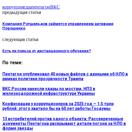
коррупция
сша
пентагон
ВКС
предыдущая статья
Компания Ротшильдов займется управлением активами
Порошенко
следующая статья
Есть ли польза от дистанционного обучения?
По теме:
Пентагон опубликовал 40 новых файлов с данными об НЛО в
рамках политики прозрачности Трампа
ВКС России нанесли удары по мостам, НПЗ и
железнодорожной инфраструктуре Украины
Конфискации у коррупционеров за 2025 год — 1,5 трлн
рублей: этого хватило бы на 60 лет работы Госдумы
13 истребителей против одного объекта: Рассекреченные
документы Пентагона раскрывают детали погони за НЛО в
форме звезды