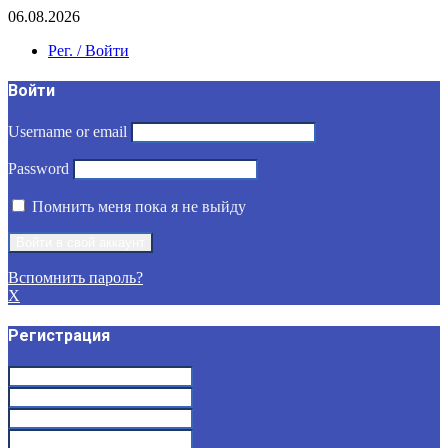
06.08.2026
Рег. / Войти
Войти
Username or email
Password
Помнить меня пока я не выйду
Вспомнить пароль?
X
Регистрация