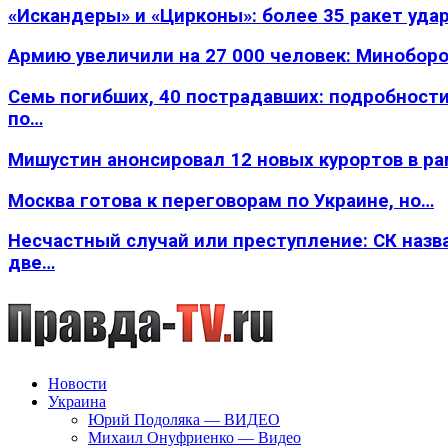
«Искандеры» и «Цирконы»: более 35 ракет уда
Армию увеличили на 27 000 человек: Минобор
Семь погибших, 40 пострадавших: подробности
по…
Мишустин анонсировал 12 новых курортов в р
Москва готова к переговорам по Украине, но…
Несчастный случай или преступление: СК назв
две…
Новости
Украина
Юрий Подоляка — ВИДЕО
Михаил Онуфриенко — Видео