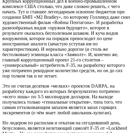
Крупных коррупционных дел в военно-промышленном
комплексе США столько, что даже сложно решить, с чего
начать. Тут и ставшее легендарным освоение бюджетов при
создании БМП «M2 Bradley», по которому Голливуд даже снял
художественный фильм «Войны Пентагона». И разработка
разнообразных видов «оружия будущего», которое в
результате оказалось бесполезным шлаком. И куча видов
вооружения, которое на порядок превосходит по цене
иностранные аналоги (зачастую уступая им по
характеристикам). И нереально дорогие (и столь же
бестолковые) эсминцы класса «Замволт». И, конечно же,
главный коррупционный проект 21-го столетия –
«универсальный» истребитель F-35, на разработку которого
уже потрачено рекордное количество средств, но он до сих
пор толком так и не летает.
Это не считая десятков «мелких» проектов DARPA, на
разработку каждого из которых безрезультатно потрачено
«всего лишь» по 3-5 миллиардов долларов. На выходе
получались только «гениальные открытия», типа того, что
самым отталкивающим запахом является запах горящих
экскрементов (о чём знает любой школьник-хулиган).
Но лидером по распилам и откатам на сегодняшний день,
безусловно, является нелетающий самолёт F-35 от «Lockheed