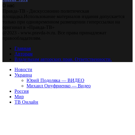
О нас
Правда-ТВ - Дискуссионно политическая
площадка.Использование материалов издания допускается
только при одновременном размещении гиперссылки на
оригинал в «Правда-ТВ»
@2023 - www.pravda-tv.ru. Все права принадлежат
правообладателям.
Главная
Авторам
Владельцам авторских прав. Ответственности.
Новости
Украина
Юрий Подоляка — ВИДЕО
Михаил Онуфриенко — Видео
Россия
Мир
ТВ Онлайн