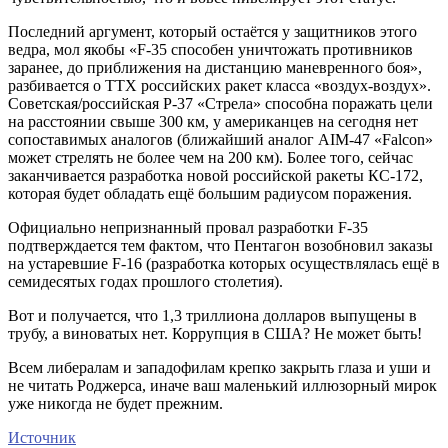
Последний аргумент, который остаётся у защитников этого
ведра, мол якобы «F-35 способен уничтожать противников
заранее, до приближения на дистанцию маневренного боя»,
разбивается о ТТХ российских ракет класса «воздух-воздух».
Советская/российская Р-37 «Стрела» способна поражать цели
на расстоянии свыше 300 км, у американцев на сегодня нет
сопоставимых аналогов (ближайший аналог AIM-47 «Falcon»
может стрелять не более чем на 200 км). Более того, сейчас
заканчивается разработка новой российской ракеты КС-172,
которая будет обладать ещё большим радиусом поражения.
Официально непризнанный провал разработки F-35
подтверждается тем фактом, что Пентагон возобновил заказы
на устаревшие F-16 (разработка которых осуществлялась ещё в
семидесятых годах прошлого столетия).
Вот и получается, что 1,3 триллиона долларов выпущены в
трубу, а виноватых нет. Коррупция в США? Не может быть!
Всем либералам и западофилам крепко закрыть глаза и уши и
не читать Роджерса, иначе ваш маленький иллюзорный мирок
уже никогда не будет прежним.
Источник