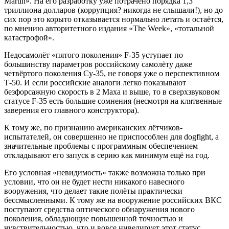
Martin». На его разработку уже потрачено порядка 1,3
триллиона долларов (коррупция? никогда не слышали!), но до
сих пор это корыто отказывается нормально летать и остаётся,
по мнению авторитетного издания «The Week», «тотальной
катастрофой».
Недосамолёт «пятого поколения» F-35 уступает по
большинству параметров российскому самолёту даже
четвёртого поколения Су-35, не говоря уже о перспективном
Т-50. И если российские аналоги легко показывают
безфорсажную скорость в 2 Маха и выше, то в сверхзвуковом
статусе F-35 есть большие сомнения (несмотря на клятвенные
заверения его главного конструктора).
К тому же, по признанию американских лётчиков-
испытателей, он совершенно не приспособлен для dogfight, а
значительные проблемы с программным обеспечением
откладывают его запуск в серию как минимум ещё на год.
Его условная «невидимость» также возможна только при
условии, что он не будет нести никакого навесного
вооружения, что делает такие полёты практически
бессмысленными. К тому же на вооружение российских ВКС
поступают средства оптического обнаружения нового
поколения, обладающие повышенной точностью и
чувствительностью, что и вовсе нивелирует этот статус.