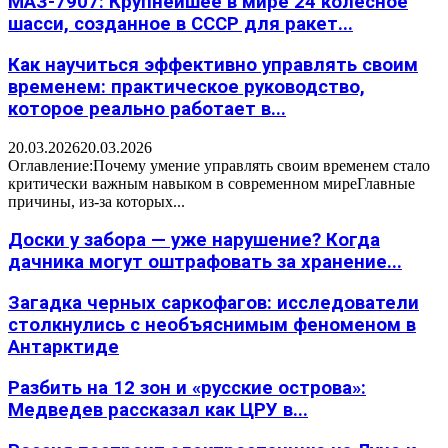
МАЗ-7907: Крупнейшее в мире 24 колесное
шасси, созданное в СССР для ракет...
Как научиться эффективно управлять своим
временем: практическое руководство,
которое реально работает в...
20.03.2026
20.03.2026
Оглавление:Почему умение управлять своим временем стало
критически важным навыком в современном миреГлавные
причины, из-за которых...
Доски у забора — уже нарушение? Когда
дачника могут оштрафовать за хранение...
Загадка черных саркофагов: исследователи
столкнулись с необъяснимым феноменом в
Антарктиде
Разбить на 12 зон и «русские острова»:
Медведев рассказал как ЦРУ в...