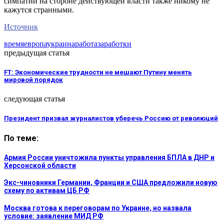
симпатий на стороне действующей власти также никому не
кажутся странными.
Источник
время
европа
украина
работа
заработки
предыдущая статья
FT: Экономические трудности не мешают Путину менять
мировой порядок
следующая статья
Президент призвал журналистов уберечь Россию от революций
По теме:
Армия России уничтожила пункты управления БПЛА в ДНР и
Херсонской области
Экс-чиновники Германии, Франции и США предложили новую
схему по активам ЦБ РФ
Москва готова к переговорам по Украине, но назвала
условие: заявление МИД РФ