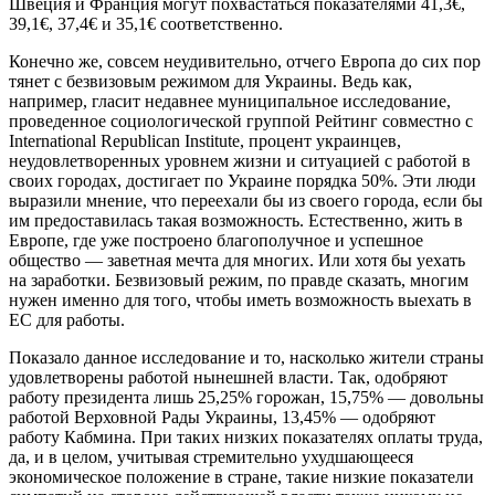
Швеция и Франция могут похвастаться показателями 41,3€,
39,1€, 37,4€ и 35,1€ соответственно.
Конечно же, совсем неудивительно, отчего Европа до сих пор
тянет с безвизовым режимом для Украины. Ведь как,
например, гласит недавнее муниципальное исследование,
проведенное социологической группой Рейтинг совместно с
International Republican Institute, процент украинцев,
неудовлетворенных уровнем жизни и ситуацией с работой в
своих городах, достигает по Украине порядка 50%. Эти люди
выразили мнение, что переехали бы из своего города, если бы
им предоставилась такая возможность. Естественно, жить в
Европе, где уже построено благополучное и успешное
общество — заветная мечта для многих. Или хотя бы уехать
на заработки. Безвизовый режим, по правде сказать, многим
нужен именно для того, чтобы иметь возможность выехать в
ЕС для работы.
Показало данное исследование и то, насколько жители страны
удовлетворены работой нынешней власти. Так, одобряют
работу президента лишь 25,25% горожан, 15,75% — довольны
работой Верховной Рады Украины, 13,45% — одобряют
работу Кабмина. При таких низких показателях оплаты труда,
да, и в целом, учитывая стремительно ухудшающееся
экономическое положение в стране, такие низкие показатели