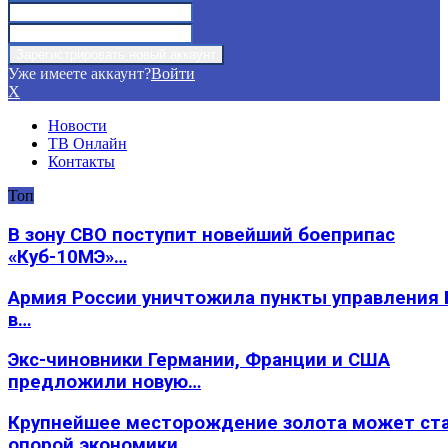
Уже имеете аккаунт?
Войти
X
Новости
ТВ Онлайн
Контакты
Топ
В зону СВО поступит новейший боеприпас
«Куб-10МЭ»…
Армия России уничтожила пункты управления
в…
Экс-чиновники Германии, Франции и США
предложили новую…
Крупнейшее месторождение золота может ст
опорой экономики…