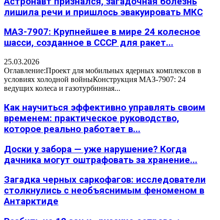
Астронавт признался, загадочная болезнь
лишила речи и пришлось эвакуировать МКС
МАЗ-7907: Крупнейшее в мире 24 колесное
шасси, созданное в СССР для ракет...
25.03.2026
Оглавление:Проект для мобильных ядерных комплексов в
условиях холодной войныКонструкция МАЗ-7907: 24
ведущих колеса и газотурбинная...
Как научиться эффективно управлять своим
временем: практическое руководство,
которое реально работает в...
Доски у забора — уже нарушение? Когда
дачника могут оштрафовать за хранение...
Загадка черных саркофагов: исследователи
столкнулись с необъяснимым феноменом в
Антарктиде