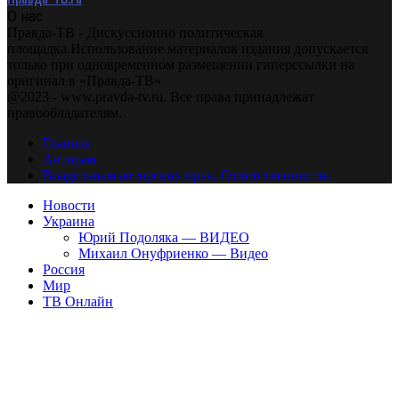
О нас
Правда-ТВ - Дискуссионно политическая
площадка.Использование материалов издания допускается
только при одновременном размещении гиперссылки на
оригинал в «Правда-ТВ»
@2023 - www.pravda-tv.ru. Все права принадлежат
правообладателям.
Главная
Авторам
Владельцам авторских прав. Ответственности.
Новости
Украина
Юрий Подоляка — ВИДЕО
Михаил Онуфриенко — Видео
Россия
Мир
ТВ Онлайн