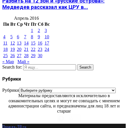
Разбить на 12 зон и «русские острова»:
Медведев рассказал как ЦРУ в...
Апрель 2016
Пн
Вт
Ср
Чт
Пт
Сб
Вс
1
2
3
4
5
6
7
8
9
10
11
12
13
14
15
16
17
18
19
20
21
22
23
24
25
26
27
28
29
30
« Мар
Май »
Search for:
Search
Рубрики
Рубрики
Материалы предоставляются исключительно в
ознакомительных целях и могут не совпадать с мнением
администрации сайта, и предназначены для лиц 18 лет и
старше
Правда-ТВ.ru