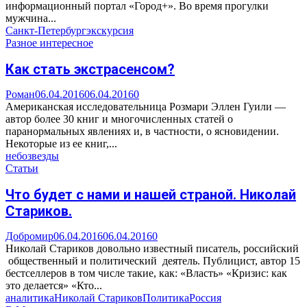
информационный портал «Город+». Во время прогулки
мужчина...
Санкт-Петербург
экскурсия
Разное интересное
Как стать экстрасенсом?
Роман
06.04.2016
06.04.2016
0
Американская исследовательница Розмари Эллен Гуили —
автор более 30 книг и многочисленных статей о
паранормальных явлениях и, в частности, о ясновидении.
Некоторые из ее книг,...
небо
звезды
Статьи
Что будет с нами и нашей страной. Николай
Стариков.
Добромир
06.04.2016
06.04.2016
0
Николай Стариков довольно известный писатель, российский
общественный и политический деятель. Публицист, автор 15
бестселлеров в том числе такие, как: «Власть» «Кризис: как
это делается» «Кто...
аналитика
Николай Стариков
Политика
Россия