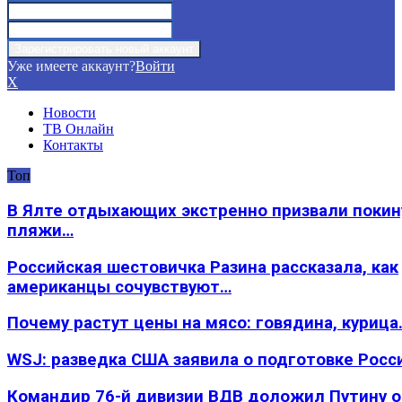
Уже имеете аккаунт?
Войти
X
Новости
ТВ Онлайн
Контакты
Топ
В Ялте отдыхающих экстренно призвали покин
пляжи…
Российская шестовичка Разина рассказала, как
американцы сочувствуют…
Почему растут цены на мясо: говядина, курица
WSJ: разведка США заявила о подготовке Росс
Командир 76-й дивизии ВДВ доложил Путину 