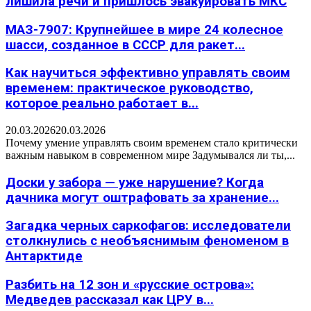
лишила речи и пришлось эвакуировать МКС
МАЗ-7907: Крупнейшее в мире 24 колесное
шасси, созданное в СССР для ракет...
Как научиться эффективно управлять своим
временем: практическое руководство,
которое реально работает в...
20.03.2026
20.03.2026
Почему умение управлять своим временем стало критически
важным навыком в современном мире Задумывался ли ты,...
Доски у забора — уже нарушение? Когда
дачника могут оштрафовать за хранение...
Загадка черных саркофагов: исследователи
столкнулись с необъяснимым феноменом в
Антарктиде
Разбить на 12 зон и «русские острова»:
Медведев рассказал как ЦРУ в...