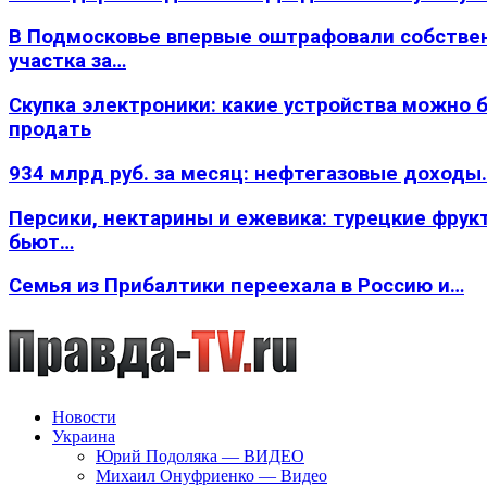
В Подмосковье впервые оштрафовали собстве
участка за…
Скупка электроники: какие устройства можно 
продать
934 млрд руб. за месяц: нефтегазовые доходы
Персики, нектарины и ежевика: турецкие фрук
бьют…
Семья из Прибалтики переехала в Россию и…
Новости
Украина
Юрий Подоляка — ВИДЕО
Михаил Онуфриенко — Видео