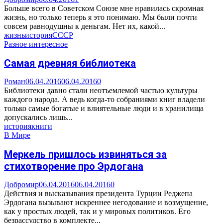
Больше всего в Советском Союзе мне нравилась скромная
жизнь, но только теперь я это понимаю. Мы были почти
совсем равнодушны к деньгам. Нет их, какой...
жизнь
история
СССР
Разное интересное
Самая древняя библиотека
Роман
06.04.2016
06.04.2016
0
Библиотеки давно стали неотъемлемой частью культуры
каждого народа. А ведь когда-то собраниями книг владели
только самые богатые и влиятельные люди и в хранилища
допускались лишь...
история
книги
В Мире
Меркель пришлось извиняться за
стихотворение про Эрдогана
Добромир
06.04.2016
06.04.2016
0
Действия и высказывания президента Турции Реджепа
Эрдогана вызывают искреннее негодование и возмущение,
как у простых людей, так и у мировых политиков. Его
безрассудство в комплекте...