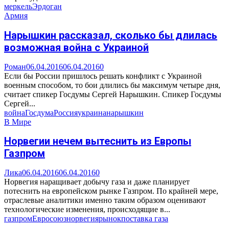
меркель
Эрдоган
Армия
Нарышкин рассказал, сколько бы длилась
возможная война с Украиной
Роман
06.04.2016
06.04.2016
0
Если бы России пришлось решать конфликт с Украиной
военным способом, то бои длились бы максимум четыре дня,
считает спикер Госдумы Сергей Нарышкин. Спикер Госдумы
Сергей...
война
Госдума
Россия
украина
нарышкин
В Мире
Норвегии нечем вытеснить из Европы
Газпром
Лика
06.04.2016
06.04.2016
0
Норвегия наращивает добычу газа и даже планирует
потеснить на европейском рынке Газпром. По крайней мере,
отраслевые аналитики именно таким образом оценивают
технологические изменения, происходящие в...
газпром
Евросоюз
норвегия
рынок
поставка газа