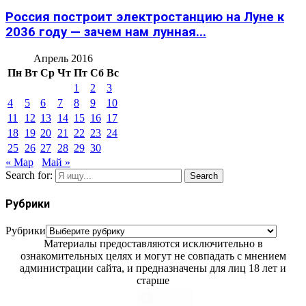
Россия построит электростанцию на Луне к
2036 году — зачем нам лунная...
Апрель 2016
Пн
Вт
Ср
Чт
Пт
Сб
Вс
1
2
3
4
5
6
7
8
9
10
11
12
13
14
15
16
17
18
19
20
21
22
23
24
25
26
27
28
29
30
« Мар
Май »
Search for:
Search
Рубрики
Рубрики
Материалы предоставляются исключительно в
ознакомительных целях и могут не совпадать с мнением
администрации сайта, и предназначены для лиц 18 лет и
старше