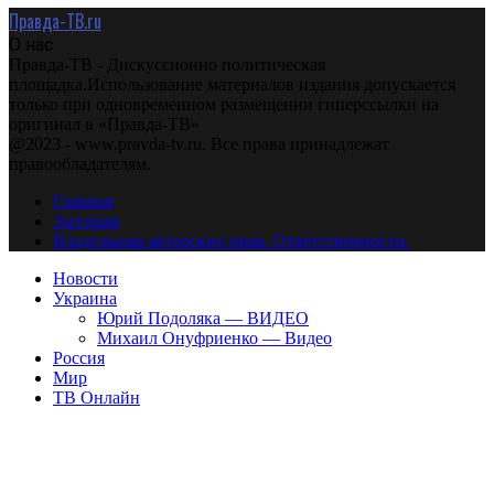
Правда-ТВ.ru
О нас
Правда-ТВ - Дискуссионно политическая
площадка.Использование материалов издания допускается
только при одновременном размещении гиперссылки на
оригинал в «Правда-ТВ»
@2023 - www.pravda-tv.ru. Все права принадлежат
правообладателям.
Главная
Авторам
Владельцам авторских прав. Ответственности.
Новости
Украина
Юрий Подоляка — ВИДЕО
Михаил Онуфриенко — Видео
Россия
Мир
ТВ Онлайн