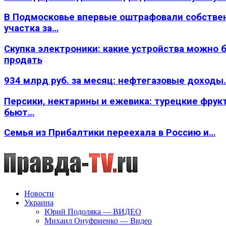
В Подмосковье впервые оштрафовали собстве
участка за…
Скупка электроники: какие устройства можно 
продать
934 млрд руб. за месяц: нефтегазовые доходы
Персики, нектарины и ежевика: турецкие фрук
бьют…
Семья из Прибалтики переехала в Россию и…
Новости
Украина
Юрий Подоляка — ВИДЕО
Михаил Онуфриенко — Видео