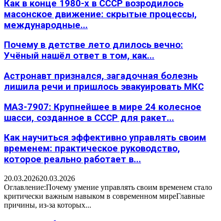
Как в конце 1980-х в СССР возродилось
масонское движение: скрытые процессы,
международные...
Почему в детстве лето длилось вечно:
Учёный нашёл ответ в том, как...
Астронавт признался, загадочная болезнь
лишила речи и пришлось эвакуировать МКС
МАЗ-7907: Крупнейшее в мире 24 колесное
шасси, созданное в СССР для ракет...
Как научиться эффективно управлять своим
временем: практическое руководство,
которое реально работает в...
20.03.2026
20.03.2026
Оглавление:Почему умение управлять своим временем стало
критически важным навыком в современном миреГлавные
причины, из-за которых...