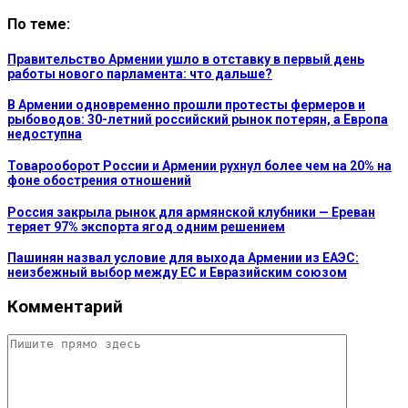
По теме:
Правительство Армении ушло в отставку в первый день
работы нового парламента: что дальше?
В Армении одновременно прошли протесты фермеров и
рыбоводов: 30-летний российский рынок потерян, а Европа
недоступна
Товарооборот России и Армении рухнул более чем на 20% на
фоне обострения отношений
Россия закрыла рынок для армянской клубники — Ереван
теряет 97% экспорта ягод одним решением
Пашинян назвал условие для выхода Армении из ЕАЭС:
неизбежный выбор между ЕС и Евразийским союзом
Комментарий