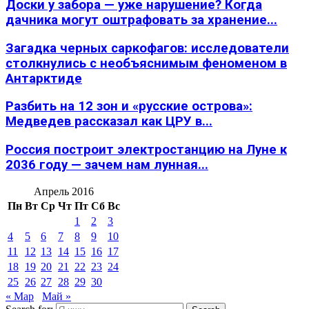
Доски у забора — уже нарушение? Когда
дачника могут оштрафовать за хранение...
Загадка черных саркофагов: исследователи
столкнулись с необъяснимым феноменом в
Антарктиде
Разбить на 12 зон и «русские острова»:
Медведев рассказал как ЦРУ в...
Россия построит электростанцию на Луне к
2036 году — зачем нам лунная...
Апрель 2016
Пн
Вт
Ср
Чт
Пт
Сб
Вс
1
2
3
4
5
6
7
8
9
10
11
12
13
14
15
16
17
18
19
20
21
22
23
24
25
26
27
28
29
30
« Мар
Май »