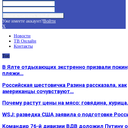
Уже имеете аккаунт?
Войти
X
Новости
ТВ Онлайн
Контакты
Топ
В Ялте отдыхающих экстренно призвали покин
пляжи…
Российская шестовичка Разина рассказала, как
американцы сочувствуют…
Почему растут цены на мясо: говядина, курица
WSJ: разведка США заявила о подготовке Росс
Командир 76-й дивизии ВДВ доложил Путину 