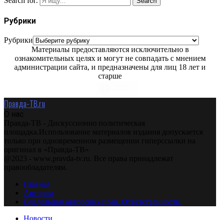
Search for:
Search
Рубрики
Рубрики
Материалы предоставляются исключительно в
ознакомительных целях и могут не совпадать с мнением
администрации сайта, и предназначены для лиц 18 лет и
старше
Правда-ТВ.ru
О нас
Правда-ТВ - Дискуссионно политическая
площадка.Использование материалов издания допускается
только при одновременном размещении гиперссылки на
оригинал в «Правда-ТВ»
@2023 - www.pravda-tv.ru. Все права принадлежат
правообладателям.
Главная
Авторам
Владельцам авторских прав. Ответственности.
Новости