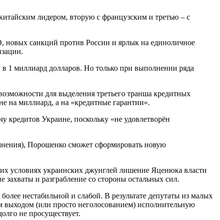
 китайским лидером, вторую с французским и третью – с
ТО, новых санкций против России и ярлык на единоличное
изации.
 в 1 миллиард долларов. Но только при выполнении ряда
возможности для выделения третьего транша кредитных
е на миллиард, а на «кредитные гарантии».
у кредитов Украине, поскольку «не удовлетворён
омнения), Порошенко сможет сформировать новую
них условиях украинских джунглей лишение Яценюка власти
 захваты и разграбление со стороны остальных сил.
 более нестабильной и слабой. В результате депутаты из малых
м выходом (или просто неголосованием) исполнительную
долго не просуществует.