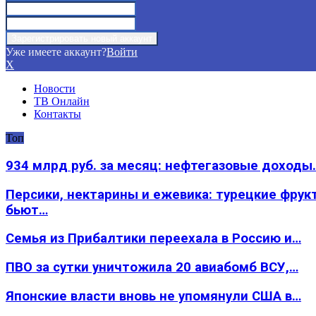
Уже имеете аккаунт?
Войти
X
Новости
ТВ Онлайн
Контакты
Топ
934 млрд руб. за месяц: нефтегазовые доходы
Персики, нектарины и ежевика: турецкие фрук
бьют…
Семья из Прибалтики переехала в Россию и…
ПВО за сутки уничтожила 20 авиабомб ВСУ,…
Японские власти вновь не упомянули США в…