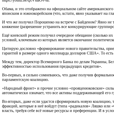
https://youtu.be/qxVslaOv-sE
Обама, и это отображено на официальном сайте американского п
японским и южнокорейским (что, кстати, явно указывает на г
И что же получил Порошенко на встрече с Байденом? Явно не т
княжение (разрешение устранить все конкурирующие группиров
Ещё киевский режим получил очередное обещание (сколько их 
условий, ключевым из которых является окончание политическ
Цитирую дословно «формирование нового правительства, орие
гарантий в размере одного миллиарда долларов США». То есть 
Между тем, директор Всемирного Банка по делам Украины, Бел
эффективностью использования предыдущих кредитов».
Во-первых, я сильно сомневаюсь, что даже получив формально
парламентскую коалицию.
«Народный фронт» и прочие условно «прояценюковские» силы 
автоматически означает, что все активы поддерживающей его 
Во-вторых, даже если удастся сформировать новую коалицию, то
фракций, которые в неё войдут (типа «радикалов» Ляшко или
власть, требуя себе всё новые ресурсы и преференции. И в усл