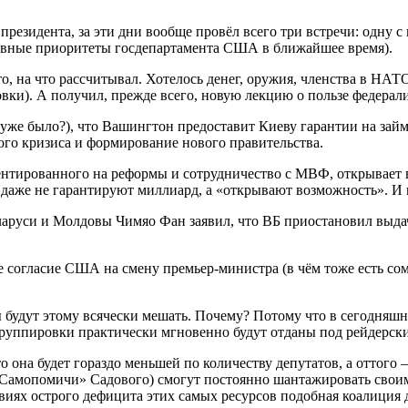
резидента, за эти дни вообще провёл всего три встречи: одну с
лавные приоритеты госдепартамента США в ближайшее время).
о, на что рассчитывал. Хотелось денег, оружия, членства в НА
ки). А получил, прежде всего, новую лекцию о пользе федерал
уже было?), что Вашингтон предоставит Киеву гарантии на займ
ого кризиса и формирование нового правительства.
нтированного на реформы и сотрудничество с МВФ, открывает 
даже не гарантируют миллиард, а «открывают возможность». И н
аруси и Молдовы Чимяо Фан заявил, что ВБ приостановил выдач
е согласие США на смену премьер-министра (в чём тоже есть с
будут этому всячески мешать. Почему? Потому что в сегодняш
группировки практически мгновенно будут отданы под рейдерские
 она будет гораздо меньшей по количеству депутатов, а оттого –
 «Самопомичи» Садового) смогут постоянно шантажировать свои
овиях острого дефицита этих самых ресурсов подобная коалиция 