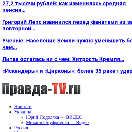
27,2 тысячи рублей: как изменилась средняя
пенсия…
Григорий Лепс извинился перед фанатами из-з
повторной…
Ученые: Население Земли нужно уменьшить б
чем…
Литва осталась ни с чем: Хитрость Кремля…
«Искандеры» и «Цирконы»: более 35 ракет уда
Новости
Украина
Юрий Подоляка — ВИДЕО
Михаил Онуфриенко — Видео
Россия