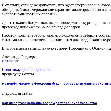
В-третьих, если даже допустить, что будет сформировано новое 
обещанный под американские гарантии миллиард, то этого явн
экспортно-импортных операций.
Для затыкания бюджетных дыр и поддержания курса гривны на 
превосходящие «жалкий» миллиард долларов.
Простой подсчёт говорит нам, что бюджетный дефицит состав
сотен миллионов ежемесячно сжигаются для поддержания курс
В итоге имеем вымышленную встречу Порошенко с Обамой, г
Александр Роджерс
Источник
Политика
украина
порошенко
предыдущая статья
На верфи «Море» в Феодосии будут производить малые ракетны
следующая статья
Как импортозамещение возрождает сельское хозяйство