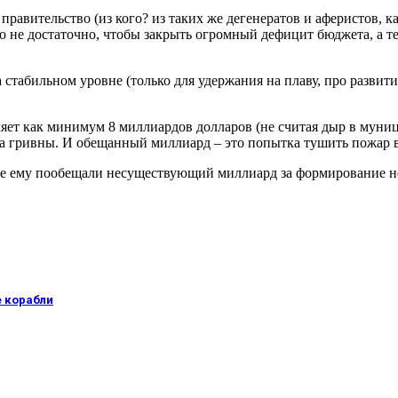
правительство (из кого? из таких же дегенератов и аферистов, к
о не достаточно, чтобы закрыть огромный дефицит бюджета, а т
стабильном уровне (только для удержания на плаву, про развит
ляет как минимум 8 миллиардов долларов (не считая дыр в мун
а гривны. И обещанный миллиард – это попытка тушить пожар в
де ему пообещали несуществующий миллиард за формирование 
е корабли