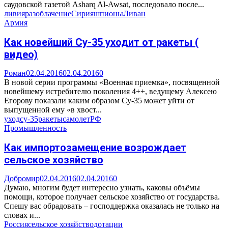
саудовской газетой Asharq Al-Awsat, последовало после...
ливия
разоблачение
Сирия
шпионы
Ливан
Армия
Как новейший Су-35 уходит от ракеты (
видео)
Роман
02.04.2016
02.04.2016
0
В новой серии программы «Военная приемка», посвященной
новейшему истребителю поколения 4++, ведущему Алексею
Егорову показали каким образом Су-35 может уйти от
выпущенной ему «в хвост...
уход
су-35
ракеты
самолет
РФ
Промышленность
Как импортозамещение возрождает
сельское хозяйство
Добромир
02.04.2016
02.04.2016
0
Думаю, многим будет интересно узнать, каковы объёмы
помощи, которое получает сельское хозяйство от государства.
Спешу вас обрадовать – господдержка оказалась не только на
словах и...
Россия
сельское хозяйство
дотации