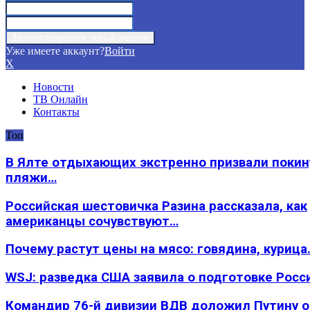
Уже имеете аккаунт?
Войти
X
Новости
ТВ Онлайн
Контакты
Топ
В Ялте отдыхающих экстренно призвали покин
пляжи…
Российская шестовичка Разина рассказала, как
американцы сочувствуют…
Почему растут цены на мясо: говядина, курица
WSJ: разведка США заявила о подготовке Росс
Командир 76-й дивизии ВДВ доложил Путину 