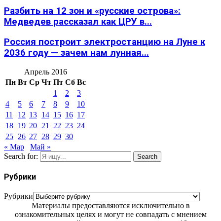
Разбить на 12 зон и «русские острова»:
Медведев рассказал как ЦРУ в...
Россия построит электростанцию на Луне к
2036 году — зачем нам лунная...
Апрель 2016
Пн
Вт
Ср
Чт
Пт
Сб
Вс
1
2
3
4
5
6
7
8
9
10
11
12
13
14
15
16
17
18
19
20
21
22
23
24
25
26
27
28
29
30
« Мар
Май »
Search for:
Search
Рубрики
Рубрики
Материалы предоставляются исключительно в
ознакомительных целях и могут не совпадать с мнением