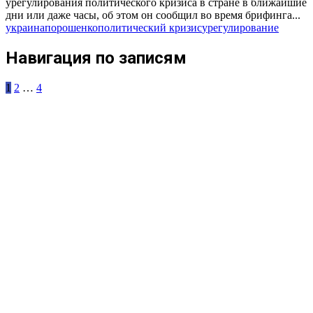
урегулирования политического кризиса в стране в ближайшие
дни или даже часы, об этом он сообщил во время брифинга...
украина
порошенко
политический кризис
урегулирование
Навигация по записям
1
2
…
4