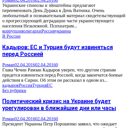
Роман
02.04.2016
02.04.2016
0
Украинские спинозы и эйнштейны предлагают
переименовать День Дурака в День Ватника. Очень
любопытный и познавательный материал свидетельствующий
о прогрессирующей деградации части украинствующего
населения Незалежной. Психиатрам...
коррупция
олигархи
Россия
украина
В России
Кадыров: ЕС и Турция будут извиняться
перед Россией
Роман
02.04.2016
02.04.2016
0
Глава Чечни Рамзан Кадыров уверен, что другим странам
придется извиниться перед Россией, когда закончатся боевые
действия в Сирии. Об этом он рассказал в одном из...
кадыров
Россия
Турция
ЕС
Без рубрики
Политический кризис на Украине будет
урегулирован в ближайшие дни или часы
Роман
02.04.2016
02.04.2016
0
Президент Украины Петр Порошенко заявил, что ожидает