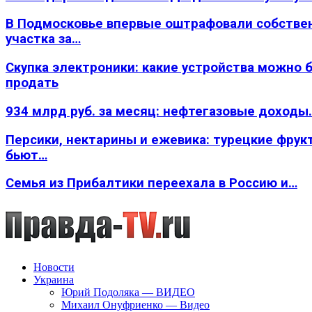
В Подмосковье впервые оштрафовали собстве
участка за…
Скупка электроники: какие устройства можно 
продать
934 млрд руб. за месяц: нефтегазовые доходы
Персики, нектарины и ежевика: турецкие фрук
бьют…
Семья из Прибалтики переехала в Россию и…
Новости
Украина
Юрий Подоляка — ВИДЕО
Михаил Онуфриенко — Видео