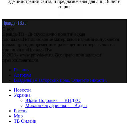
администрации сайта, и предназначены для лиц 18 лет и
старше
Правда-ТВ.ru
О нас
Правда-ТВ - Дискуссионно политическая
площадка.Использование материалов издания допускается
только при одновременном размещении гиперссылки на
оригинал в «Правда-ТВ»
@2023 - www.pravda-tv.ru. Все права принадлежат
правообладателям.
Главная
Авторам
Владельцам авторских прав. Ответственности.
Новости
Украина
Юрий Подоляка — ВИДЕО
Михаил Онуфриенко — Видео
Россия
Мир
ТВ Онлайн