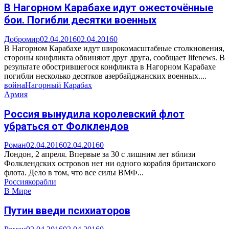
В Нагорном Карабахе идут ожесточённые
бои. Погибли десятки военных
Добромир
02.04.2016
02.04.2016
0
В Нагорном Карабахе идут широкомасштабные столкновения,
стороны конфликта обвиняют друг друга, сообщает lifenews. В
результате обострившегося конфликта в Нагорном Карабахе
погибли несколько десятков азербайджанских военных....
война
Нагорный Карабах
Армия
Россия вынудила королевский флот
убраться от Фолклендов
Роман
02.04.2016
02.04.2016
0
Лондон, 2 апреля. Впервые за 30 с лишним лет вблизи
Фолклендских островов нет ни одного корабля британского
флота. Дело в том, что все силы ВМФ...
Россия
корабли
В Мире
Путин введи психиаторов