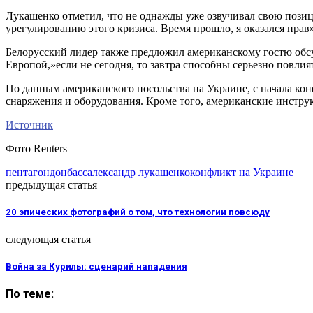
Лукашенко отметил, что не однажды уже озвучивал свою позиц
урегулированию этого кризиса. Время прошло, я оказался прав
Белорусский лидер также предложил американскому гостю обсу
Европой,»если не сегодня, то завтра способны серьезно повли
По данным американского посольства на Украине, с начала к
снаряжения и оборудования. Кроме того, американские инстр
Источник
Фото Reuters
пентагон
донбасс
александр лукашенко
конфликт на Украине
предыдущая статья
20 эпических фотографий о том, что технологии повсюду
следующая статья
Война за Курилы: сценарий нападения
По теме: