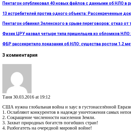
Пентагон опубликовал 40 новых файлов с данными об НЛО в 
13 истребителей против одного объекта: Рассекреченные до
Пентагон обвинил Зеленского в срыве переговоров: отказ от
Физик ЦРУ назвал четыре типа пришельцев из обломков НЛО:
ФБР рассекретило показания об НЛО: существа ростом 1,2 м
3 комментария
Таня
30.03.2016 at 19:12
США нужна глобальная война и хаус в густонаселённой Еврази
1. Ослабляют конкурентов в надежде уничтожения самых непо
2. Сокращение численности населения Земли.
3. Захват природных богатств погибших стран!
4. Разбогатеть на очередной мировой войне!