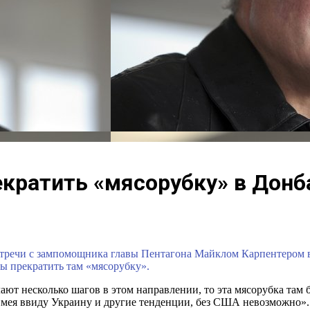
кратить «мясорубку» в Донб
тречи с зампомощника главы Пентагона Майклом Карпентером в 
ы прекратить там «мясорубку».
ают несколько шагов в этом направлении, то эта мясорубка там 
имея ввиду Украину и другие тенденции, без США невозможно».