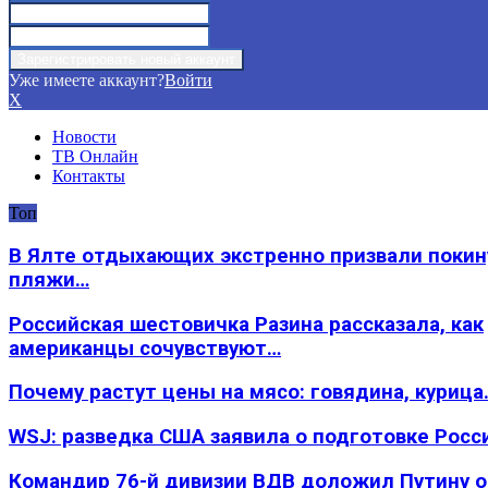
Уже имеете аккаунт?
Войти
X
Новости
ТВ Онлайн
Контакты
Топ
В Ялте отдыхающих экстренно призвали покин
пляжи…
Российская шестовичка Разина рассказала, как
американцы сочувствуют…
Почему растут цены на мясо: говядина, курица
WSJ: разведка США заявила о подготовке Росс
Командир 76-й дивизии ВДВ доложил Путину 