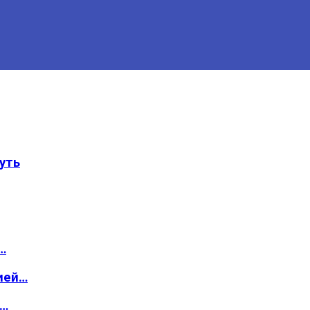
уть
…
ией…
о…