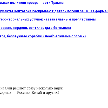
рамках политики прозрачности Трампа
кументы Пентагона раскрывают детали погони за НЛО в форме
 территориальных уступок назван главным препятствием
 серые, нордики, рептилоиды и богомолы
етра, беззвучные корабли и необъяснимые обломки
и! Они решают сразу несколько задач:
корных — Россию, Китай и других!