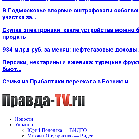
В Подмосковье впервые оштрафовали собстве
участка за…
Скупка электроники: какие устройства можно 
продать
934 млрд руб. за месяц: нефтегазовые доходы
Персики, нектарины и ежевика: турецкие фрук
бьют…
Семья из Прибалтики переехала в Россию и…
Новости
Украина
Юрий Подоляка — ВИДЕО
Михаил Онуфриенко — Видео