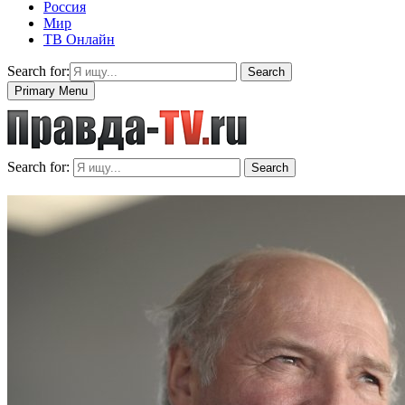
Россия
Мир
ТВ Онлайн
Search for:
Search
Primary Menu
Search for:
Search