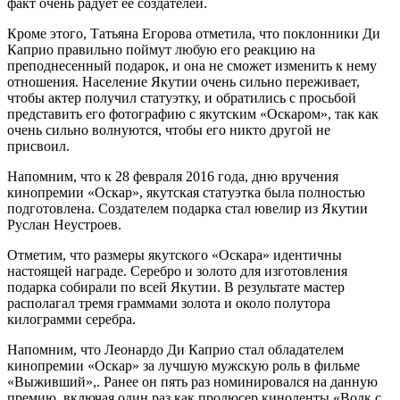
факт очень радует ее создателей.
Кроме этого, Татьяна Егорова отметила, что поклонники Ди
Каприо правильно поймут любую его реакцию на
преподнесенный подарок, и она не сможет изменить к нему
отношения. Население Якутии очень сильно переживает,
чтобы актер получил статуэтку, и обратились с просьбой
представить его фотографию с якутским «Оскаром», так как
очень сильно волнуются, чтобы его никто другой не
присвоил.
Напомним, что к 28 февраля 2016 года, дню вручения
кинопремии «Оскар», якутская статуэтка была полностью
подготовлена. Создателем подарка стал ювелир из Якутии
Руслан Неустроев.
Отметим, что размеры якутского «Оскара» идентичны
настоящей награде. Серебро и золото для изготовления
подарка собирали по всей Якутии. В результате мастер
располагал тремя граммами золота и около полутора
килограмми серебра.
Напомним, что Леонардо Ди Каприо стал обладателем
кинопремии «Оскар» за лучшую мужскую роль в фильме
«Выживший»,. Ранее он пять раз номинировался на данную
премию, включая один раз как продюсер киноленты «Волк с