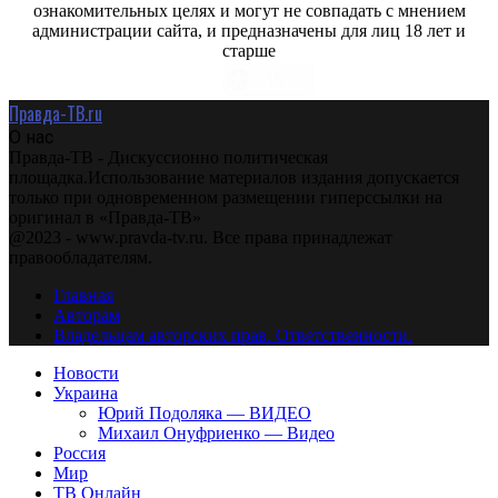
ознакомительных целях и могут не совпадать с мнением
администрации сайта, и предназначены для лиц 18 лет и
старше
Правда-ТВ.ru
О нас
Правда-ТВ - Дискуссионно политическая
площадка.Использование материалов издания допускается
только при одновременном размещении гиперссылки на
оригинал в «Правда-ТВ»
@2023 - www.pravda-tv.ru. Все права принадлежат
правообладателям.
Главная
Авторам
Владельцам авторских прав. Ответственности.
Новости
Украина
Юрий Подоляка — ВИДЕО
Михаил Онуфриенко — Видео
Россия
Мир
ТВ Онлайн