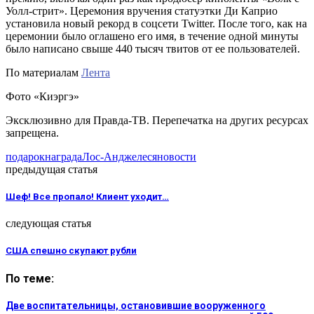
Уолл-стрит». Церемония вручения статуэтки Ди Каприо
установила новый рекорд в соцсети Twitter. После того, как на
церемонии было оглашено его имя, в течение одной минуты
было написано свыше 440 тысяч твитов от ее пользователей.
По материалам
Лента
Фото «Киэргэ»
Эксклюзивно для Правда-ТВ. Перепечатка на других ресурсах
запрещена.
подарок
награда
Лос-Анджелес
яновости
предыдущая статья
Шеф! Все пропало! Клиент уходит…
следующая статья
США спешно скупают рубли
По теме:
Две воспитательницы, остановившие вооруженного