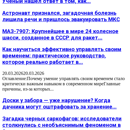
Учёный нашёл ответ в том, как...
Астронавт признался, загадочная болезнь
лишила речи и пришлось эвакуировать МКС
МАЗ-7907: Крупнейшее в мире 24 колесное
шасси, созданное в СССР для ракет...
Как научиться эффективно управлять своим
временем: практическое руководство,
которое реально работает в...
20.03.2026
20.03.2026
Оглавление:Почему умение управлять своим временем стало
критически важным навыком в современном миреГлавные
причины, из-за которых...
Доски у забора — уже нарушение? Когда
дачника могут оштрафовать за хранение...
Загадка черных саркофагов: исследователи
столкнулись с необъяснимым феноменом в