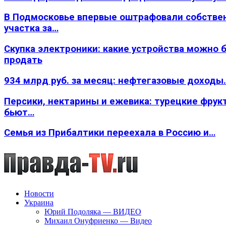
В Подмосковье впервые оштрафовали собстве
участка за…
Скупка электроники: какие устройства можно 
продать
934 млрд руб. за месяц: нефтегазовые доходы
Персики, нектарины и ежевика: турецкие фрук
бьют…
Семья из Прибалтики переехала в Россию и…
Новости
Украина
Юрий Подоляка — ВИДЕО
Михаил Онуфриенко — Видео