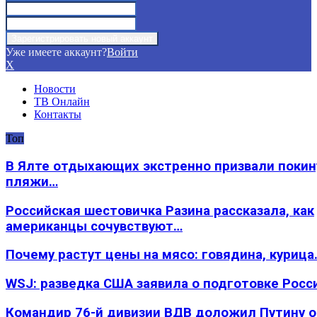
Уже имеете аккаунт?
Войти
X
Новости
ТВ Онлайн
Контакты
Топ
В Ялте отдыхающих экстренно призвали покин
пляжи…
Российская шестовичка Разина рассказала, как
американцы сочувствуют…
Почему растут цены на мясо: говядина, курица
WSJ: разведка США заявила о подготовке Росс
Командир 76-й дивизии ВДВ доложил Путину 