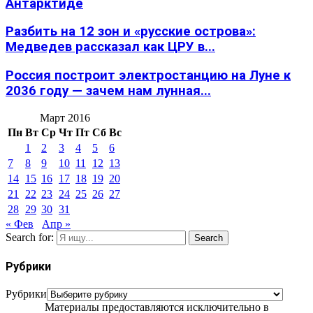
Антарктиде
Разбить на 12 зон и «русские острова»:
Медведев рассказал как ЦРУ в...
Россия построит электростанцию на Луне к
2036 году — зачем нам лунная...
Март 2016
Пн
Вт
Ср
Чт
Пт
Сб
Вс
1
2
3
4
5
6
7
8
9
10
11
12
13
14
15
16
17
18
19
20
21
22
23
24
25
26
27
28
29
30
31
« Фев
Апр »
Search for:
Search
Рубрики
Рубрики
Материалы предоставляются исключительно в