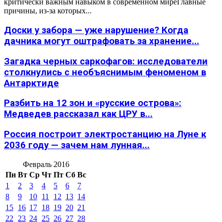
критически важным навыком в современном миреГлавные
причины, из-за которых...
Доски у забора — уже нарушение? Когда
дачника могут оштрафовать за хранение...
Загадка черных саркофагов: исследователи
столкнулись с необъяснимым феноменом в
Антарктиде
Разбить на 12 зон и «русские острова»:
Медведев рассказал как ЦРУ в...
Россия построит электростанцию на Луне к
2036 году — зачем нам лунная...
Февраль 2016
Пн
Вт
Ср
Чт
Пт
Сб
Вс
1
2
3
4
5
6
7
8
9
10
11
12
13
14
15
16
17
18
19
20
21
22
23
24
25
26
27
28