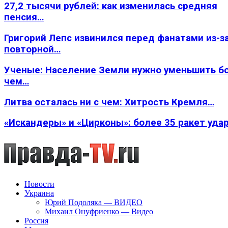
27,2 тысячи рублей: как изменилась средняя
пенсия…
Григорий Лепс извинился перед фанатами из-з
повторной…
Ученые: Население Земли нужно уменьшить б
чем…
Литва осталась ни с чем: Хитрость Кремля…
«Искандеры» и «Цирконы»: более 35 ракет уда
Новости
Украина
Юрий Подоляка — ВИДЕО
Михаил Онуфриенко — Видео
Россия