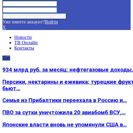
Уже имеете аккаунт?
Войти
X
Новости
ТВ Онлайн
Контакты
Топ
934 млрд руб. за месяц: нефтегазовые доходы
Персики, нектарины и ежевика: турецкие фрук
бьют…
Семья из Прибалтики переехала в Россию и…
ПВО за сутки уничтожила 20 авиабомб ВСУ,…
Японские власти вновь не упомянули США в…