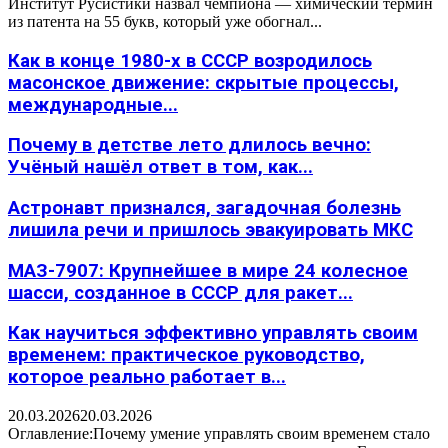
Институт Русистики назвал чемпиона — химический термин
из патента на 55 букв, который уже обогнал...
Как в конце 1980-х в СССР возродилось
масонское движение: скрытые процессы,
международные...
Почему в детстве лето длилось вечно:
Учёный нашёл ответ в том, как...
Астронавт признался, загадочная болезнь
лишила речи и пришлось эвакуировать МКС
МАЗ-7907: Крупнейшее в мире 24 колесное
шасси, созданное в СССР для ракет...
Как научиться эффективно управлять своим
временем: практическое руководство,
которое реально работает в...
20.03.2026
20.03.2026
Оглавление:Почему умение управлять своим временем стало