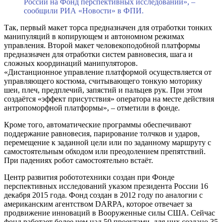
России на Фонд перспективных исследований», –
сообщили РИА «Новости» в ФПИ.
Так, первый макет торса предназначен для отработки тонких
манипуляций в копирующем и автономном режимах
управления. Второй макет человекоподобной платформы
предназначен для отработки систем равновесия, шага и
сложных координаций манипуляторов.
«Дистанционное управление платформой осуществляется от
управляющего костюма, считывающего тонкую моторику
шеи, плеч, предплечий, запястий и пальцев рук. При этом
создаётся «эффект присутствия» оператора на месте действия
антропоморфной платформы», – отметили в фонде.
Кроме того, автоматические программы обеспечивают
поддержание равновесия, парирование толчков и ударов,
перемещение к заданной цели или по заданному маршруту с
самостоятельным обходом или преодолением препятствий.
При падениях робот самостоятельно встаёт.
Центр развития робототехники создан при Фонде
перспективных исследований указом президента России 16
декабря 2015 года. Фонд создан в 2012 году по аналогии с
американским агентством DARPA, которое отвечает за
продвижение инноваций в Вооруженные силы США. Сейчас
фонд работает более чем над 50 проектами, для них создано 35