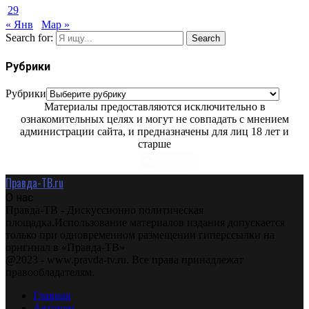
29
« Янв
Мар »
Search for:
Search
Рубрики
Рубрики
Материалы предоставляются исключительно в
ознакомительных целях и могут не совпадать с мнением
администрации сайта, и предназначены для лиц 18 лет и
старше
Правда-ТВ.ru
О нас
Правда-ТВ - Дискуссионно политическая
площадка.Использование материалов издания допускается
только при одновременном размещении гиперссылки на
оригинал в «Правда-ТВ»
@2023 - www.pravda-tv.ru. Все права принадлежат
правообладателям.
Главная
Авторам