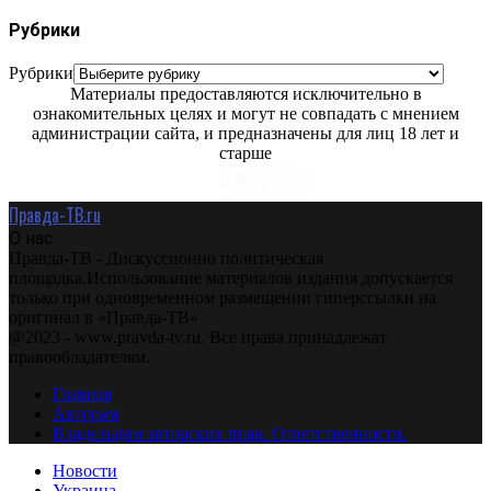
Рубрики
Рубрики
Материалы предоставляются исключительно в
ознакомительных целях и могут не совпадать с мнением
администрации сайта, и предназначены для лиц 18 лет и
старше
Правда-ТВ.ru
О нас
Правда-ТВ - Дискуссионно политическая
площадка.Использование материалов издания допускается
только при одновременном размещении гиперссылки на
оригинал в «Правда-ТВ»
@2023 - www.pravda-tv.ru. Все права принадлежат
правообладателям.
Главная
Авторам
Владельцам авторских прав. Ответственности.
Новости
Украина