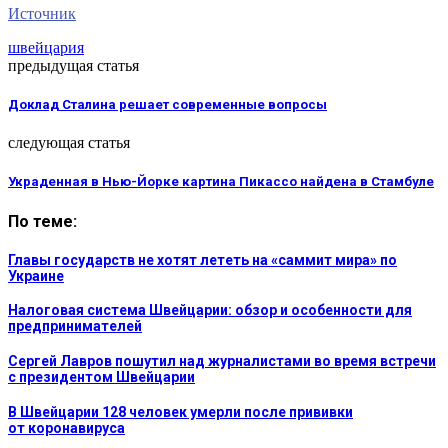
Источник
швейцария
предыдущая статья
Доклад Сталина решает современные вопросы
следующая статья
Украденная в Нью-Йорке картина Пикассо найдена в Стамбуле
По теме:
Главы государств не хотят лететь на «саммит мира» по
Украине
Налоговая система Швейцарии: обзор и особенности для
предпринимателей
Сергей Лавров пошутил над журналистами во время встречи
с президентом Швейцарии
В Швейцарии 128 человек умерли после прививки
от коронавируса