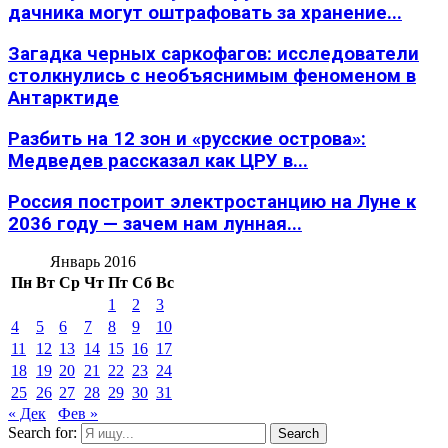
дачника могут оштрафовать за хранение...
Загадка черных саркофагов: исследователи
столкнулись с необъяснимым феноменом в
Антарктиде
Разбить на 12 зон и «русские острова»:
Медведев рассказал как ЦРУ в...
Россия построит электростанцию на Луне к
2036 году — зачем нам лунная...
Январь 2016
Пн
Вт
Ср
Чт
Пт
Сб
Вс
1
2
3
4
5
6
7
8
9
10
11
12
13
14
15
16
17
18
19
20
21
22
23
24
25
26
27
28
29
30
31
« Дек
Фев »
Search for:
Search