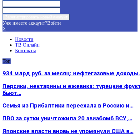
Уже имеете аккаунт?
Войти
X
Новости
ТВ Онлайн
Контакты
Топ
934 млрд руб. за месяц: нефтегазовые доходы
Персики, нектарины и ежевика: турецкие фрук
бьют…
Семья из Прибалтики переехала в Россию и…
ПВО за сутки уничтожила 20 авиабомб ВСУ,…
Японские власти вновь не упомянули США в…