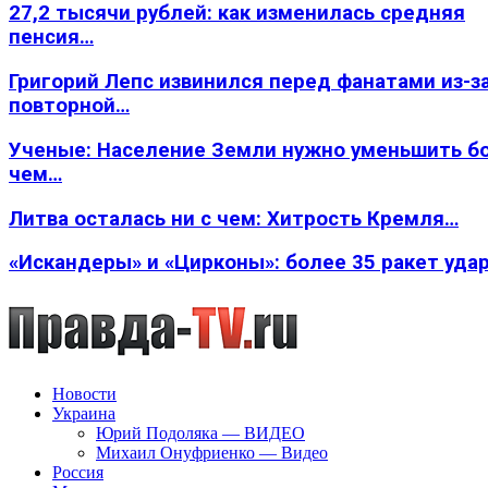
27,2 тысячи рублей: как изменилась средняя
пенсия…
Григорий Лепс извинился перед фанатами из-з
повторной…
Ученые: Население Земли нужно уменьшить б
чем…
Литва осталась ни с чем: Хитрость Кремля…
«Искандеры» и «Цирконы»: более 35 ракет уда
Новости
Украина
Юрий Подоляка — ВИДЕО
Михаил Онуфриенко — Видео
Россия