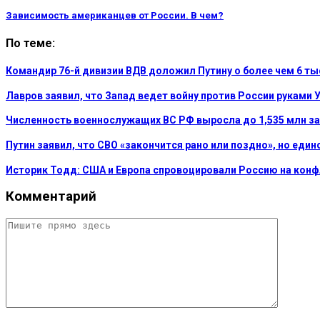
Зависимость американцев от России. В чем?
По теме:
Командир 76-й дивизии ВДВ доложил Путину о более чем 6 т
Лавров заявил, что Запад ведет войну против России руками 
Численность военнослужащих ВС РФ выросла до 1,535 млн за
Путин заявил, что СВО «закончится рано или поздно», но еди
Историк Тодд: США и Европа спровоцировали Россию на кон
Комментарий