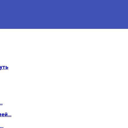
уть
…
ией…
о…