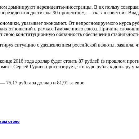
целом доминируют нерезиденты-иностранцы. В их пользу соверша
 нерезидентов достигала 90 процентов», — сказал советник Вла
экономики, указывает экономист. От непрогнозируемого курса р
ческих отношений в рамках Таможенного союза. Причина сложивш
ет свою конституционную обязанность обеспечения стабильност
нтируя ситуацию с удешевлением российской валюты, заявила, ч
конце 2016 года доллар будет стоить 87 рублей (в прошлом прог
омист Сергей Гуриев прогнозирует, что курс рубля к доллару упа
 75,17 рубля за доллар и 81,91 за евро.
ком отеле