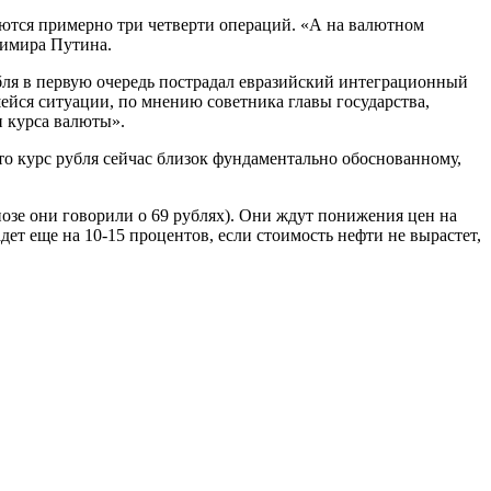
ются примерно три четверти операций. «А на валютном
димира Путина.
убля в первую очередь пострадал евразийский интеграционный
ейся ситуации, по мнению советника главы государства,
и курса валюты».
то курс рубля сейчас близок фундаментально обоснованному,
нозе они говорили о 69 рублях). Они ждут понижения цен на
дет еще на 10-15 процентов, если стоимость нефти не вырастет,