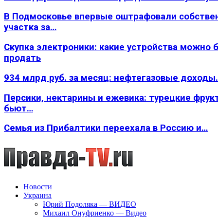
В Подмосковье впервые оштрафовали собстве
участка за…
Скупка электроники: какие устройства можно 
продать
934 млрд руб. за месяц: нефтегазовые доходы
Персики, нектарины и ежевика: турецкие фрук
бьют…
Семья из Прибалтики переехала в Россию и…
Новости
Украина
Юрий Подоляка — ВИДЕО
Михаил Онуфриенко — Видео