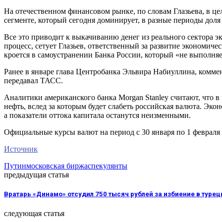
На отечественном финансовом рынке, по словам Глазьева, в 
сегменте, который сегодня доминирует, в разные периоды доля
Все это приводит к выкачиванию денег из реального сектора 
процесс, сетует Глазьев, ответственный за развитие экономи
кроется в самоустранении Банка России, который «не выполня
Ранее в январе глава Центробанка Эльвира Набиуллина, комме
передавал ТАСС.
Аналитики американского банка Morgan Stanley считают, что в 
нефть, вслед за которым будет слабеть российская валюта. Экон
а показатели оттока капитала останутся неизменными.
Официальные курсы валют на период с 30 января по 1 февраля —
Источник
Путин
московская биржа
спекулянты
предыдущая статья
Вратарь «Динамо» отсудил 750 тысяч рублей за избиение в турец
следующая статья