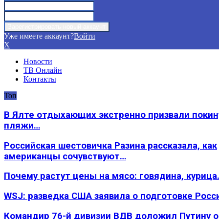
Уже имеете аккаунт?
Войти
X
Новости
ТВ Онлайн
Контакты
Топ
В Ялте отдыхающих экстренно призвали покин
пляжи…
Российская шестовичка Разина рассказала, как
американцы сочувствуют…
Почему растут цены на мясо: говядина, курица
WSJ: разведка США заявила о подготовке Росс
Командир 76-й дивизии ВДВ доложил Путину 