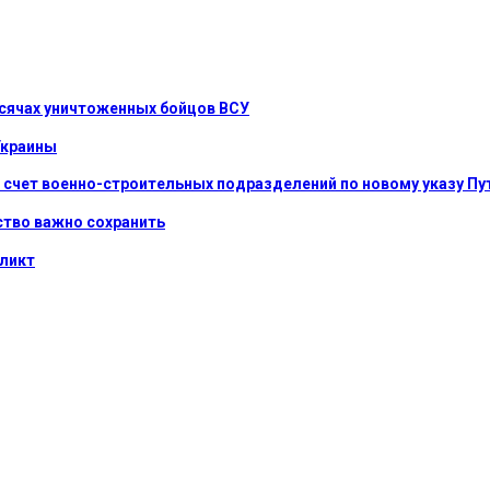
ысячах уничтоженных бойцов ВСУ
Украины
 счет военно-строительных подразделений по новому указу Пу
нство важно сохранить
фликт