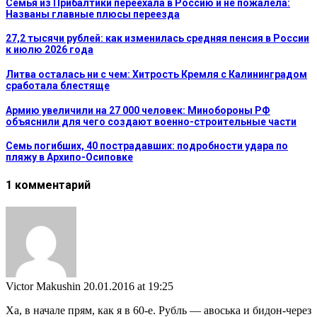
Семья из Прибалтики переехала в Россию и не пожалела:
Названы главные плюсы переезда
27,2 тысячи рублей: как изменилась средняя пенсия в России
к июлю 2026 года
Литва осталась ни с чем: Хитрость Кремля с Калининградом
сработала блестяще
Армию увеличили на 27 000 человек: Минобороны РФ
объяснили для чего создают военно-строительные части
Семь погибших, 40 пострадавших: подробности удара по
пляжу в Архипо-Осиповке
1 комментарий
Victor Makushin
20.01.2016 at 19:25
Ха, в начале прям, как я в 60-е. Рубль — авоська и бидон-через