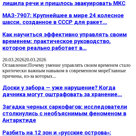
лишила речи и пришлось эвакуировать МКС
МАЗ-7907: Крупнейшее в мире 24 колесное
шасси, созданное в СССР для ракет...
Как научиться эффективно управлять своим
временем: практическое руководство,
которое реально работает в...
20.03.2026
20.03.2026
Оглавление:Почему умение управлять своим временем стало
критически важным навыком в современном миреГлавные
причины, из-за которых...
Доски у забора — уже нарушение? Когда
дачника могут оштрафовать за хранение...
Загадка черных саркофагов: исследователи
столкнулись с необъяснимым феноменом в
Антарктиде
Разбить на 12 зон и «русские острова»: