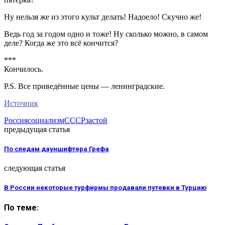
Ну нельзя же из этого культ делать! Надоело! Скучно же!
Ведь год за годом одно и тоже! Ну сколько можно, в самом
деле? Когда же это всё кончится?
***
Кончилось.
P.S. Все приведённые цены — ленинградские.
Источник
Россия
социализм
СССР
застой
предыдущая статья
По следам дауншифтера Грефа
следующая статья
В России некоторые турфирмы продавали путевки в Турцию
По теме: