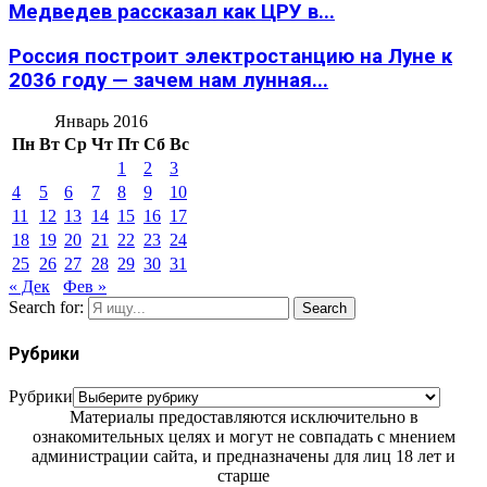
Медведев рассказал как ЦРУ в...
Россия построит электростанцию на Луне к
2036 году — зачем нам лунная...
Январь 2016
Пн
Вт
Ср
Чт
Пт
Сб
Вс
1
2
3
4
5
6
7
8
9
10
11
12
13
14
15
16
17
18
19
20
21
22
23
24
25
26
27
28
29
30
31
« Дек
Фев »
Search for:
Search
Рубрики
Рубрики
Материалы предоставляются исключительно в
ознакомительных целях и могут не совпадать с мнением
администрации сайта, и предназначены для лиц 18 лет и
старше