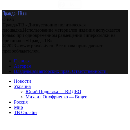
Правда-ТВ.ru
О нас
Правда-ТВ - Дискуссионно политическая
площадка.Использование материалов издания допускается
только при одновременном размещении гиперссылки на
оригинал в «Правда-ТВ»
@2023 - www.pravda-tv.ru. Все права принадлежат
правообладателям.
Главная
Авторам
Владельцам авторских прав. Ответственности.
Новости
Украина
Юрий Подоляка — ВИДЕО
Михаил Онуфриенко — Видео
Россия
Мир
ТВ Онлайн