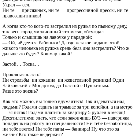
Украл — сел.
Ни те — присяжных, ни те — прогрессивной прессы, ни те —
правозащитников!
А когда кто-то кого-то застрелил из ружья по пьяному делу,
так весь город миллионный это месяц обсуждал.
Только и слышишь на лавочке у парадной:
— Ой, чё деется, бабоньки! Да где ж такое видано, чтоб
живого человека из ружжа средь бела дня застрелить? Что ж
дальше -то будет? Кошмар какой!
Застой… Тоска…
Проклятая власть!
Ни стрельбы, ни кокаина, ни жевательной резинки! Один
Чайковский с Моцартом, да Толстой с Пушкиным.
Разве это жизнь?
Как это можно, вы только вдумайтесь! Так издеваться над
людьми? Годами ездить на трамвае за три копейки, а на метро
— зя пятак! Годами платить за квартиру 5 рублей в месяц!
Десятилетиями знать, что если закончишь ВУЗ — наверняка
попадёшь на работу по специальности! Ни тебе безработицы,
ни тебе взяток! Ни тебе папы — банкира! Ну что это за
жизнь? Кто такое выдержит?