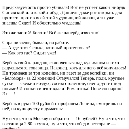
Предсказуемость просто убивала! Вот не успеет какой-нибудь
Синявский или какой-нибудь Даниель даже рот открыть для
протеста против всей этой чудовищной жизни, а ты уже
знаешь: Сядет! И обязательно угадаешь!
Это же застой! Болото! Всё же наперёд известно!
Спрашиваешь, бывало, на работе:
— А где этот Сенька, который протестовал?
— Как это где? Сидит уже!
Берёшь свой карандаш, склоняешься над кульманом и тихо
радуешься за товарища. Наконец, хоть для него всё кончилось!
Ни трамваев за три копейки, ни газет за две копейки, ни
«Беломора» за 22 копейки! Отмучался! Теперь, поди, круглые
сутки — свежий воздух, сосны столетние, снег хрустит под
ногами! И сопки синеют вдали! Романтика! Повезло парню!
Эх….!
Берёшь в руки 100 рублей с профилем Ленина, смотришь на
неё, на купюру эту и думаешь:
Ну и что, что в Москву и обратно — 16 рублей? Ну и что, что
гостиница 2.80 в сутки, ну и что, что обед в ресторане —
пятёрка?