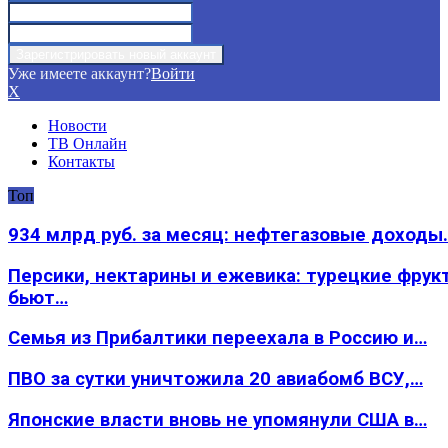
Уже имеете аккаунт?
Войти
X
Новости
ТВ Онлайн
Контакты
Топ
934 млрд руб. за месяц: нефтегазовые доходы
Персики, нектарины и ежевика: турецкие фрук
бьют…
Семья из Прибалтики переехала в Россию и…
ПВО за сутки уничтожила 20 авиабомб ВСУ,…
Японские власти вновь не упомянули США в…