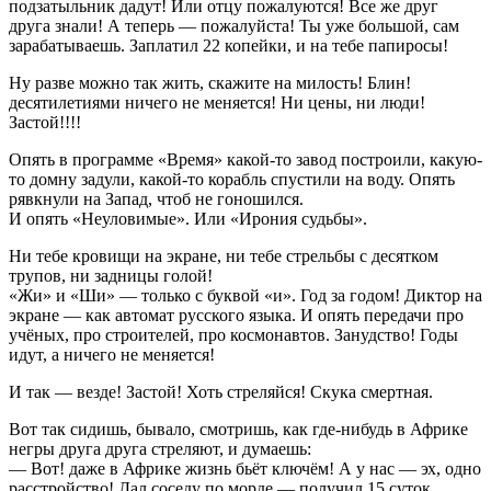
подзатыльник дадут! Или отцу пожалуются! Все же друг
друга знали! А теперь — пожалуйcта! Ты уже большой, сам
зарабатываешь. Заплатил 22 копейки, и на тебе папиросы!
Ну разве можно так жить, скажите на милость! Блин!
десятилетиями ничего не меняется! Ни цены, ни люди!
Застой!!!!
Опять в программе «Время» какой-то завод построили, какую-
то домну задули, какой-то корабль спустили на воду. Опять
рявкнули на Запад, чтоб не гоношился.
И опять «Неуловимые». Или «Ирония судьбы».
Ни тебе кровищи на экране, ни тебе стрельбы с десятком
трупов, ни задницы голой!
«Жи» и «Ши» — только с буквой «и». Год за годом! Диктор на
экране — как автомат русского языка. И опять передачи про
учёных, про строителей, про космонавтов. Занудство! Годы
идут, а ничего не меняется!
И так — везде! Застой! Хоть стреляйся! Скука смертная.
Вот так сидишь, бывало, смотришь, как где-нибудь в Африке
негры друга друга стреляют, и думаешь:
— Вот! даже в Африке жизнь бьёт ключём! А у нас — эх, одно
расстройство! Дал соседу по морде — получил 15 суток.