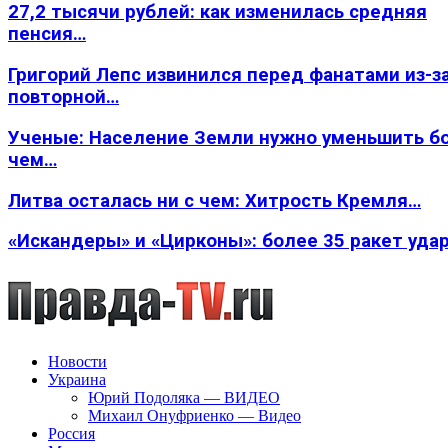
27,2 тысячи рублей: как изменилась средняя
пенсия…
Григорий Лепс извинился перед фанатами из-з
повторной…
Ученые: Население Земли нужно уменьшить б
чем…
Литва осталась ни с чем: Хитрость Кремля…
«Искандеры» и «Цирконы»: более 35 ракет уда
Новости
Украина
Юрий Подоляка — ВИДЕО
Михаил Онуфриенко — Видео
Россия