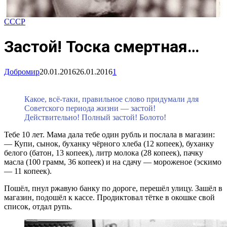
СССР
Застой! Тоска смертная…
Добромир
20.01.2016
26.01.2016
1
Какое, всё-таки, правильное слово придумали для
Советского периода жизни — застой!
Действительно! Полный застой! Болото!
Тебе 10 лет. Мама дала тебе один рубль и послала в магазин:
— Купи, сынок, буханку чёрного хлеба (12 копеек), буханку
белого (батон, 13 копеек), литр молока (28 копеек), пачку
масла (100 грамм, 36 копеек) и на сдачу — мороженое (эскимо
— 11 копеек).
Пошёл, пнул ржавую банку по дороге, перешёл улицу. Зашёл в
магазин, подошёл к кассе. Продиктовал тётке в окошке свой
список, отдал рупь.