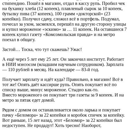
стипендию. Пошёл в магазин, отдал в кассу рупь. Пробил чек
на буханку хлеба (12 копеек), плавленый сырок за 10 копеек,
бутылку пива (37 копеек), 100 грамм «докторской» (23
копейки). Получил сдачу, сложил всё в портфель. Подумал,
почесал за ухом, засмеялся, перешёл на другую сторону улицы
и купил мороженое «эскимо» за … 11 копеек. На оставшиеся 7
копеек купил газету «Комсомольская правда» и на метро
поехал в общагу.
Застой… Тоска, что тут скажешь? Ужас!
А ещё через 5 лет ему 25 лет. Он закончил институт. Работает
в НИИ мэнээсом (младшим научным сотрудником). Зарплата
— 110 рублей в месяц. На календаре — 83-й год.
Получает зарплату и идёт куда? Правильно, в магазин! Всё в
тот же! Опять даёт кассирше рупь. Опять покупает всё по
списку выше, минус мороженое. Стыдно как-то.
Вместо мороженого он покупает три газеты за 9 копеек. И на
метро за пятак едет домой.
Рядом с домом он останавливается около ларька и покупает
пачку «Беломора» за 22 копейки и коробок спичек за копейку.
Вот раньше, 15 лет назад, этот «Беломор» за 22 копейки был
недоступен. Не продадут! Хоть тресни! Hаоборот,