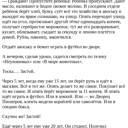
— Граждане! Пропустите ребёнка! Ребёнка пропускают. Дают
масло, наливают в бидон свежее молоко. В соседнем отделе
ребёнок берёт хлеб, булку, суёт всё это хозяйство в авоську и
выходит на яркое солнышко, на улицу. Опять переходит улицу,
идёт на угол, протягивает другой тётке одиннадцать копеек,
получает серебристое мороженое, тут же его разворачивает,
кусает, облизывает, съедает за секунду и лениво плетётся
домой. Рубль, наконец, закончился.
Отдаёт авоську и бежит играть в футбол во дворе.
А вечером, сделав уроки, садится смотреть по телеку
«Неуловимых» или «В мире животных».
Тоска…. Застой.
Через 5 лет, когда ему уже 15 лет, он берёт рупь и идёт в
магазин. Всё в тот же. Опять делает то же самое. Покупает всё
то же самое. И опять берёт мороженое за 11 копеек. И опять
идёт играть в футбол. Или в хоккей. Или — во Дворец
Пионеров, клеить модели кораблей или самолётов. Или в
секцию бокса.
Скучно же! Застой!
Ещё через 5 лет ему уже 20 лет. Он студент. Получил