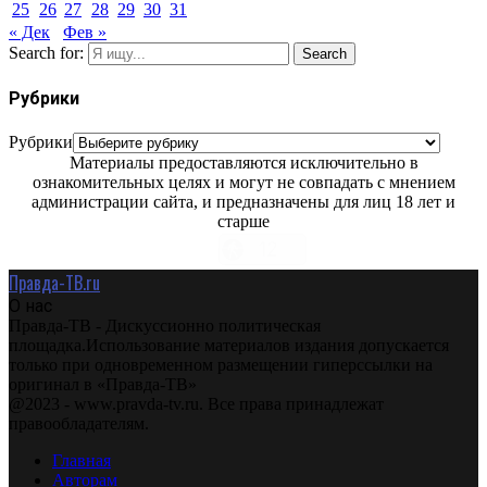
25
26
27
28
29
30
31
« Дек
Фев »
Search for:
Search
Рубрики
Рубрики
Материалы предоставляются исключительно в
ознакомительных целях и могут не совпадать с мнением
администрации сайта, и предназначены для лиц 18 лет и
старше
Правда-ТВ.ru
О нас
Правда-ТВ - Дискуссионно политическая
площадка.Использование материалов издания допускается
только при одновременном размещении гиперссылки на
оригинал в «Правда-ТВ»
@2023 - www.pravda-tv.ru. Все права принадлежат
правообладателям.
Главная
Авторам