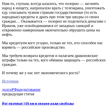
Нам-то, глупым, всегда казалось, что позорно — загонять
народ в нищету, напропалую врать с телеэкрана, уничтожать
еду, списывать чужим странам государственные (то есть
народные) кредиты и драть при этом три шкуры со своих
граждан… Оказывается — позорно не поделиться деньгами с
Ираном, уже освободившимся от западных санкций и
откровенно намеренным окончательно обрушить цены на
нефть.
Мы кредитуем кого угодно, только не тех, кто способен нас
кормить — российское производство.
Мы требуем возврата кредитов и налагаем драконовские
штрафы только на тех, кого обязаны защищать — российских
граждан.
И почему же у нас нет экономического роста?
Источник
долги
РФ
кредитование
предыдущая статья
Йог проплыл 100 км в океане ради свободы