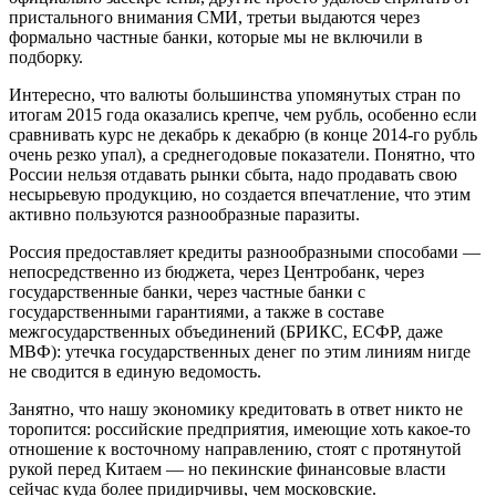
пристального внимания СМИ, третьи выдаются через
формально частные банки, которые мы не включили в
подборку.
Интересно, что валюты большинства упомянутых стран по
итогам 2015 года оказались крепче, чем рубль, особенно если
сравнивать курс не декабрь к декабрю (в конце 2014-го рубль
очень резко упал), а среднегодовые показатели. Понятно, что
России нельзя отдавать рынки сбыта, надо продавать свою
несырьевую продукцию, но создается впечатление, что этим
активно пользуются разнообразные паразиты.
Россия предоставляет кредиты разнообразными способами —
непосредственно из бюджета, через Центробанк, через
государственные банки, через частные банки с
государственными гарантиями, а также в составе
межгосударственных объединений (БРИКС, ЕСФР, даже
МВФ): утечка государственных денег по этим линиям нигде
не сводится в единую ведомость.
Занятно, что нашу экономику кредитовать в ответ никто не
торопится: российские предприятия, имеющие хоть какое-то
отношение к восточному направлению, стоят с протянутой
рукой перед Китаем — но пекинские финансовые власти
сейчас куда более придирчивы, чем московские.