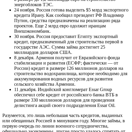
энергоблоков ТЭС.
24 ноября. Россия готова выделить $5 млрд экспортного
кредита Ирану. Как сообщил президент РФ Владимир
Путин, средства предназначены на реализацию ряда
проектов. Еще 2 млрд евро одолжит иранцам
Внешэкономбанк.
30 ноября. Россия предоставит Египту экспортный
кредит, предназначенный для строительства первой в
государстве АЭС. Сумма займа достигнет 25
миллиардов долларов США.
8 декабря. Армения получит от Евразийского фонда
стабилизации и развития (ЕСФР; фактически — от
России) кредит в размере 126 миллионов долларов на
строительство водохранилища, которое необходимо для
аккумулирования водных ресурсов для развития
сельского хозяйства Армении.
11 декабря. Индийский конгломерат Essar Group
обеспечил себе кредит от российского банка ВТБ в
размере 330 миллионов долларов для проведения
делистинга акций своего подразделения Essar Oil.
Разумеется, это лишь небольшая часть кредитов, выданных
или обещанных Россией в минувшем году. Многие займы, в
первую очередь по линии военного сотрудничества,
официально засекречены, другие просто удалось спрятать от