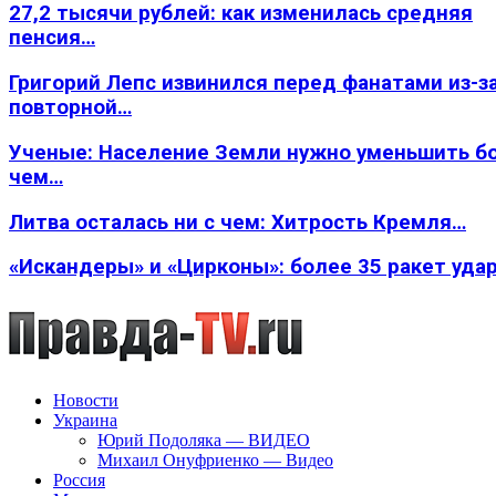
27,2 тысячи рублей: как изменилась средняя
пенсия…
Григорий Лепс извинился перед фанатами из-з
повторной…
Ученые: Население Земли нужно уменьшить б
чем…
Литва осталась ни с чем: Хитрость Кремля…
«Искандеры» и «Цирконы»: более 35 ракет уда
Новости
Украина
Юрий Подоляка — ВИДЕО
Михаил Онуфриенко — Видео
Россия