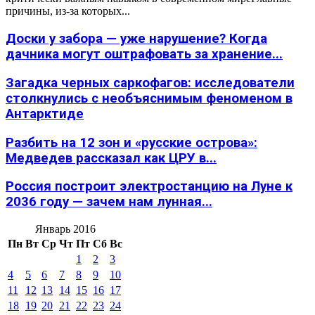
причины, из-за которых...
Доски у забора — уже нарушение? Когда
дачника могут оштрафовать за хранение...
Загадка черных саркофагов: исследователи
столкнулись с необъяснимым феноменом в
Антарктиде
Разбить на 12 зон и «русские острова»:
Медведев рассказал как ЦРУ в...
Россия построит электростанцию на Луне к
2036 году — зачем нам лунная...
Январь 2016
Пн
Вт
Ср
Чт
Пт
Сб
Вс
1
2
3
4
5
6
7
8
9
10
11
12
13
14
15
16
17
18
19
20
21
22
23
24