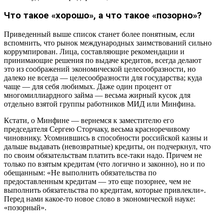
Что такое «хорошо», а что такое «позорно»?
Приведенный выше список станет более понятным, если
вспомнить, что рынок международных заимствований сильно
коррумпирован. Лица, составляющие рекомендации и
принимающие решения по выдаче кредитов, всегда делают
это из соображений экономической целесообразности, но
далеко не всегда — целесообразности для государства; куда
чаще — для себя любимых. Даже один процент от
многомиллиардного займа — весьма жирный кусок для
отдельно взятой группы работников МИД или Минфина.
Кстати, о Минфине — вернемся к заместителю его
председателя Сергею Сторчаку, весьма красноречивому
чиновнику. Усомнившись в способности российской казны и
дальше выдавать (невозвратные) кредиты, он подчеркнул, что
по своим обязательствам платить все-таки надо. Причем не
только по взятым кредитам (что логично и законно), но и по
обещанным: «Не выполнить обязательства по
предоставленным кредитам — это еще позорнее, чем не
выполнить обязательства по кредитам, которые привлекли».
Перед нами какое-то новое слово в экономической науке:
«позорный».