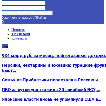
Уже имеете аккаунт?
Войти
X
Новости
ТВ Онлайн
Контакты
Топ
934 млрд руб. за месяц: нефтегазовые доходы
Персики, нектарины и ежевика: турецкие фрук
бьют…
Семья из Прибалтики переехала в Россию и…
ПВО за сутки уничтожила 20 авиабомб ВСУ,…
Японские власти вновь не упомянули США в…