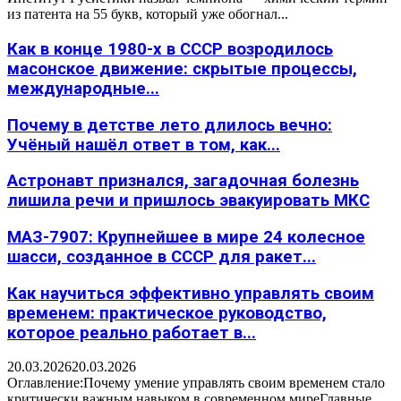
из патента на 55 букв, который уже обогнал...
Как в конце 1980-х в СССР возродилось
масонское движение: скрытые процессы,
международные...
Почему в детстве лето длилось вечно:
Учёный нашёл ответ в том, как...
Астронавт признался, загадочная болезнь
лишила речи и пришлось эвакуировать МКС
МАЗ-7907: Крупнейшее в мире 24 колесное
шасси, созданное в СССР для ракет...
Как научиться эффективно управлять своим
временем: практическое руководство,
которое реально работает в...
20.03.2026
20.03.2026
Оглавление:Почему умение управлять своим временем стало
критически важным навыком в современном миреГлавные