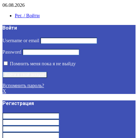
06.08.2026
Рег. / Войти
Войти
Username or email
Password
Помнить меня пока я не выйду
Вспомнить пароль?
X
Регистрация