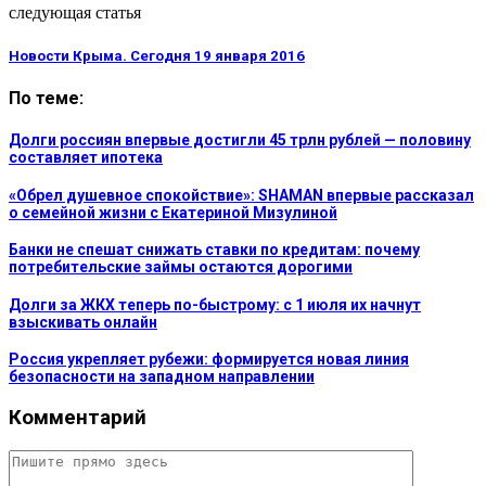
следующая статья
Новости Крыма. Сегодня 19 января 2016
По теме:
Долги россиян впервые достигли 45 трлн рублей — половину
составляет ипотека
«Обрел душевное спокойствие»: SHAMAN впервые рассказал
о семейной жизни с Екатериной Мизулиной
Банки не спешат снижать ставки по кредитам: почему
потребительские займы остаются дорогими
Долги за ЖКХ теперь по-быстрому: с 1 июля их начнут
взыскивать онлайн
Россия укрепляет рубежи: формируется новая линия
безопасности на западном направлении
Комментарий