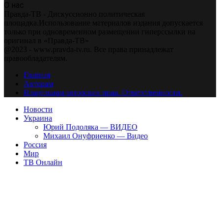
О нас
Правда-ТВ - Дискуссионно политическая
площадка.Использование материалов издания допускается
только при одновременном размещении гиперссылки на
оригинал в «Правда-ТВ»
@2023 - www.pravda-tv.ru. Все права принадлежат
правообладателям.
Главная
Авторам
Владельцам авторских прав. Ответственности.
Новости
Украина
Юрий Подоляка — ВИДЕО
Михаил Онуфриенко — Видео
Россия
Мир
ТВ Онлайн