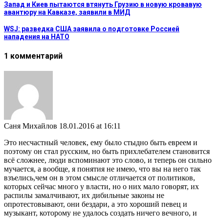
Запад и Киев пытаются втянуть Грузию в новую кровавую
авантюру на Кавказе, заявили в МИД
WSJ: разведка США заявила о подготовке Россией
нападения на НАТО
1 комментарий
Саня Михайлов
18.01.2016 at 16:11
Это несчастный человек, ему было стыдно быть евреем и
поэтому он стал русским, но быть прихлебателем становится
всё сложнее, люди вспоминают это слово, и теперь он сильно
мучается, а вообще, я понятия не имею, что вы на него так
взъелись,чем он в этом смысле отличается от политиков,
которых сейчас много у власти, но о них мало говорят, их
распилы замалчивают, их дибильные законы не
опротестовывают, они бездари, а это хороший певец и
музыкант, которому не удалось создать ничего вечного, и