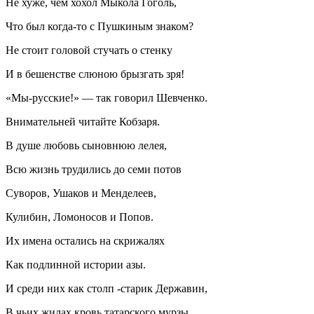
Не хуже, чем хохол Мыкола Гоголь,
Что был когда-то с Пушкиным знаком?
Не стоит головой стучать о стенку
И в бешенстве слюною брызгать зря!
«Мы-русские!» — так говорил Шевченко.
Внимательней читайте Кобзаря.
В душе любовь сыновнюю лелея,
Всю жизнь трудились до семи потов
Суворов, Ушаков и Менделеев,
Кулибин, Ломоносов и Попов.
Их имена остались на скрижалях
Как подлинной истории азы.
И среди них как столп -старик Державин,
В чьих жилах кровь татарского мурзы.