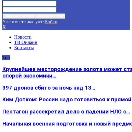
Уже имеете аккаунт?
Войти
X
Новости
ТВ Онлайн
Контакты
Топ
Крупнейшее месторождение золота может ст
опорой экономики…
397 дронов сбито за ночь над 13…
Ким Дотком: России надо готовиться к прямо
Пентагон рассекретил дело о падении НЛО с…
Начальная военная подготовка и новый предм