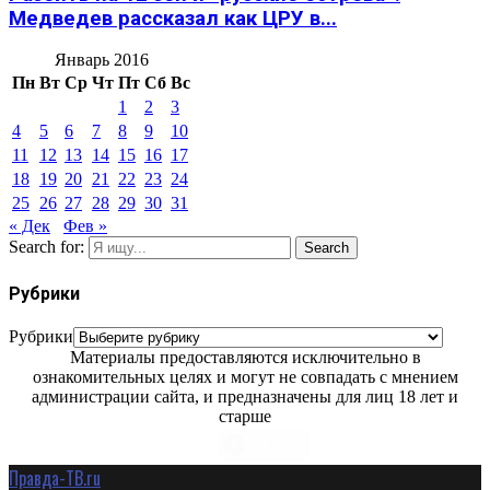
Медведев рассказал как ЦРУ в...
Январь 2016
Пн
Вт
Ср
Чт
Пт
Сб
Вс
1
2
3
4
5
6
7
8
9
10
11
12
13
14
15
16
17
18
19
20
21
22
23
24
25
26
27
28
29
30
31
« Дек
Фев »
Search for:
Search
Рубрики
Рубрики
Материалы предоставляются исключительно в
ознакомительных целях и могут не совпадать с мнением
администрации сайта, и предназначены для лиц 18 лет и
старше
Правда-ТВ.ru