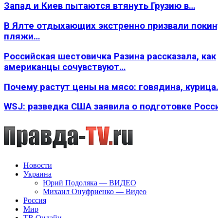
Запад и Киев пытаются втянуть Грузию в…
В Ялте отдыхающих экстренно призвали покин
пляжи…
Российская шестовичка Разина рассказала, как
американцы сочувствуют…
Почему растут цены на мясо: говядина, курица
WSJ: разведка США заявила о подготовке Росс
Новости
Украина
Юрий Подоляка — ВИДЕО
Михаил Онуфриенко — Видео
Россия
Мир
ТВ Онлайн