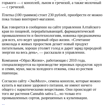
горького — с коноплей, льном и гречихой, а также молочный
— с гречихой.
Плитка (100 граммов) стоит 230 рублей, приобрести ее можно
пока только винтернет-магазине.
Как говорится в сообщении на сайте управления Алтайского
края по пищевой, перерабатывающей, фармацевтической
промышленности и биотехнологиям, новинка предназначена
для всех, кто ведет здоровый образ жизни. «Сочетание
шоколада и живых проростков делает новый продукт
питательным, хорошо утоляет голод и дарит заряд природной
энергии на весь день», — рассказали в управлении.
Компания «Образ Жизни», работающая с 2010 года,
специализируется на производстве зерновых продуктов: круп
и семян, муки, масла холодного отжима, сока из ростков
пшеницы.
Согласно сайту «ЭкоМолл», семена конопли, которые можно
купить в магазине здорового питания, не имеют ничего
общего с наркотическими веществами. Они происходят от
того же растения Cannabis sativa L., но только его
промышленных сортов, разрешенных к культивации.