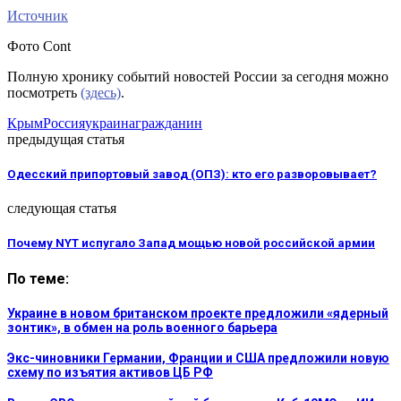
Источник
Фото Cont
Полную хронику событий новостей России за сегодня можно
посмотреть
(здесь)
.
Крым
Россия
украина
гражданин
предыдущая статья
Одесский припортовый завод (ОПЗ): кто его разворовывает?
следующая статья
Почему NYT испугало Запад мощью новой российской армии
По теме:
Украине в новом британском проекте предложили «ядерный
зонтик», в обмен на роль военного барьера
Экс-чиновники Германии, Франции и США предложили новую
схему по изъятия активов ЦБ РФ