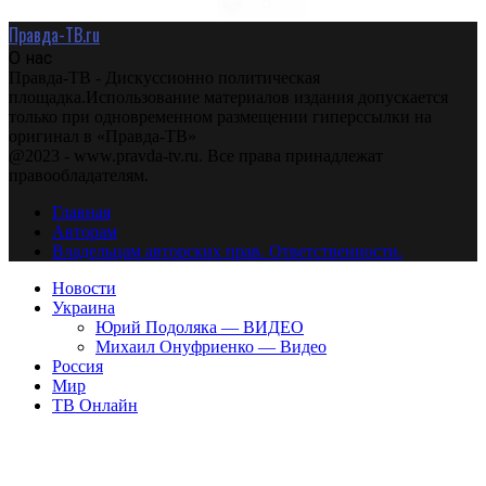
Правда-ТВ.ru
О нас
Правда-ТВ - Дискуссионно политическая
площадка.Использование материалов издания допускается
только при одновременном размещении гиперссылки на
оригинал в «Правда-ТВ»
@2023 - www.pravda-tv.ru. Все права принадлежат
правообладателям.
Главная
Авторам
Владельцам авторских прав. Ответственности.
Новости
Украина
Юрий Подоляка — ВИДЕО
Михаил Онуфриенко — Видео
Россия
Мир
ТВ Онлайн