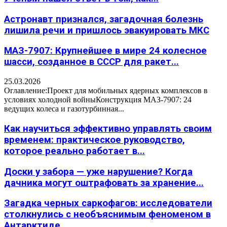
Астронавт признался, загадочная болезнь
лишила речи и пришлось эвакуировать МКС
МАЗ-7907: Крупнейшее в мире 24 колесное
шасси, созданное в СССР для ракет...
25.03.2026
Оглавление:Проект для мобильных ядерных комплексов в
условиях холодной войныКонструкция МАЗ-7907: 24
ведущих колеса и газотурбинная...
Как научиться эффективно управлять своим
временем: практическое руководство,
которое реально работает в...
Доски у забора — уже нарушение? Когда
дачника могут оштрафовать за хранение...
Загадка черных саркофагов: исследователи
столкнулись с необъяснимым феноменом в
Антарктиде