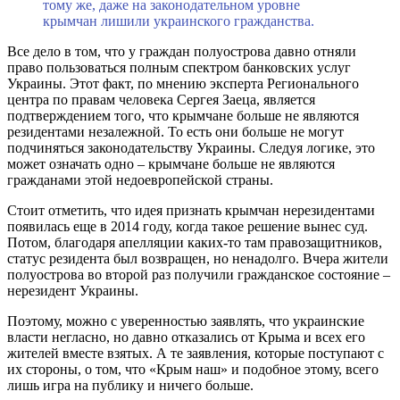
тому же, даже на законодательном уровне
крымчан лишили украинского гражданства.
Все дело в том, что у граждан полуострова давно отняли
право пользоваться полным спектром банковских услуг
Украины. Этот факт, по мнению эксперта Регионального
центра по правам человека Сергея Заеца, является
подтверждением того, что крымчане больше не являются
резидентами незалежной. То есть они больше не могут
подчиняться законодательству Украины. Следуя логике, это
может означать одно – крымчане больше не являются
гражданами этой недоевропейской страны.
Стоит отметить, что идея признать крымчан нерезидентами
появилась еще в 2014 году, когда такое решение вынес суд.
Потом, благодаря апелляции каких-то там правозащитников,
статус резидента был возвращен, но ненадолго. Вчера жители
полуострова во второй раз получили гражданское состояние –
нерезидент Украины.
Поэтому, можно с уверенностью заявлять, что украинские
власти негласно, но давно отказались от Крыма и всех его
жителей вместе взятых. А те заявления, которые поступают с
их стороны, о том, что «Крым наш» и подобное этому, всего
лишь игра на публику и ничего больше.