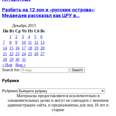
Разбить на 12 зон и «русские острова»:
Медведев рассказал как ЦРУ в...
Декабрь 2015
Пн
Вт
Ср
Чт
Пт
Сб
Вс
1
2
3
4
5
6
7
8
9
10
11
12
13
14
15
16
17
18
19
20
21
22
23
24
25
26
27
28
29
30
31
« Ноя
Янв »
Search for:
Search
Рубрики
Рубрики
Материалы предоставляются исключительно в
ознакомительных целях и могут не совпадать с мнением
администрации сайта, и предназначены для лиц 18 лет и
старше