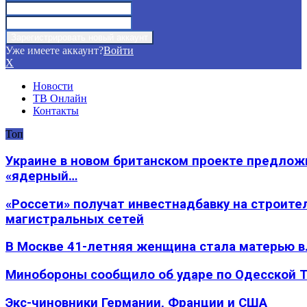
Уже имеете аккаунт?
Войти
X
Новости
ТВ Онлайн
Контакты
Топ
Украине в новом британском проекте предлож
«ядерный…
«Россети» получат инвестнадбавку на строите
магистральных сетей
В Москве 41-летняя женщина стала матерью в
Минобороны сообщило об ударе по Одесской 
Экс-чиновники Германии, Франции и США