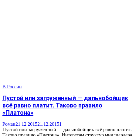
В России
Пустой или загруженный — дальнобойщик
всё равно платит. Таково правило
«Платона»
Роман
21.12.2015
21.12.2015
1
Пустой или загруженный — дальнобойщик всё равно платит.
Таково правило «Платона». Интересам структур миллиардера