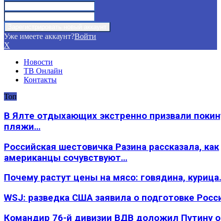
Уже имеете аккаунт?
Войти
X
Новости
ТВ Онлайн
Контакты
Топ
В Ялте отдыхающих экстренно призвали покин
пляжи…
Российская шестовичка Разина рассказала, как
американцы сочувствуют…
Почему растут цены на мясо: говядина, курица
WSJ: разведка США заявила о подготовке Росс
Командир 76-й дивизии ВДВ доложил Путину 