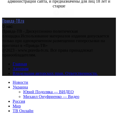
администрации сайта, и предназначены для лиц 18 лет и
старше
Правда-ТВ.ru
О нас
Правда-ТВ - Дискуссионно политическая
площадка.Использование материалов издания допускается
только при одновременном размещении гиперссылки на
оригинал в «Правда-ТВ»
@2023 - www.pravda-tv.ru. Все права принадлежат
правообладателям.
Главная
Авторам
Владельцам авторских прав. Ответственности.
Новости
Украина
Юрий Подоляка — ВИДЕО
Михаил Онуфриенко — Видео
Россия
Мир
ТВ Онлайн