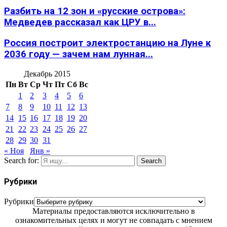
Разбить на 12 зон и «русские острова»:
Медведев рассказал как ЦРУ в...
Россия построит электростанцию на Луне к
2036 году — зачем нам лунная...
Декабрь 2015
Пн
Вт
Ср
Чт
Пт
Сб
Вс
1
2
3
4
5
6
7
8
9
10
11
12
13
14
15
16
17
18
19
20
21
22
23
24
25
26
27
28
29
30
31
« Ноя
Янв »
Search for:
Search
Рубрики
Рубрики
Материалы предоставляются исключительно в
ознакомительных целях и могут не совпадать с мнением