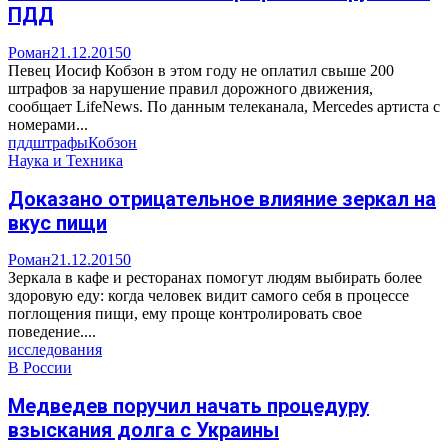
ПДД
Роман
21.12.2015
0
Певец Иосиф Кобзон в этом году не оплатил свыше 200
штрафов за нарушение правил дорожного движения,
сообщает LifeNews. По данным телеканала, Mercedes артиста с
номерами...
пдд
штрафы
Кобзон
Наука и Техника
Доказано отрицательное влияние зеркал на
вкус пищи
Роман
21.12.2015
0
Зеркала в кафе и ресторанах помогут людям выбирать более
здоровую еду: когда человек видит самого себя в процессе
поглощения пищи, ему проще контролировать свое
поведение....
исследования
В России
Медведев поручил начать процедуру
взыскания долга с Украины