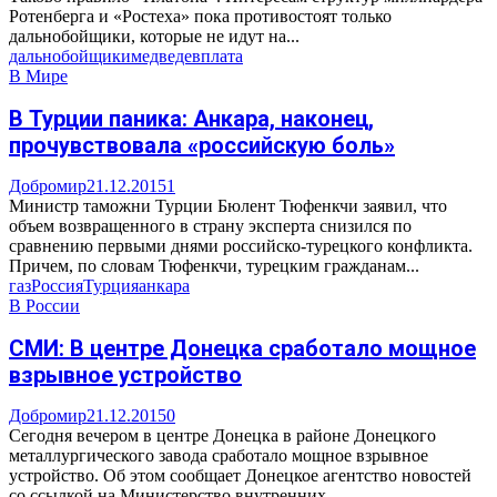
Ротенберга и «Ростеха» пока противостоят только
дальнобойщики, которые не идут на...
дальнобойщики
медведев
плата
В Мире
В Турции паника: Анкара, наконец,
прочувствовала «российскую боль»
Добромир
21.12.2015
1
Министр таможни Турции Бюлент Тюфенкчи заявил, что
объем возвращенного в страну эксперта снизился по
сравнению первыми днями российско-турецкого конфликта.
Причем, по словам Тюфенкчи, турецким гражданам...
газ
Россия
Турция
анкара
В России
СМИ: В центре Донецка сработало мощное
взрывное устройство
Добромир
21.12.2015
0
Сегодня вечером в центре Донецка в районе Донецкого
металлургического завода сработало мощное взрывное
устройство. Об этом сообщает Донецкое агентство новостей
со ссылкой на Министерство внутренних...