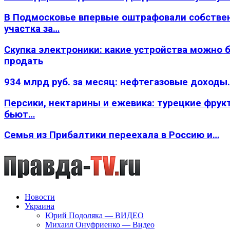
В Подмосковье впервые оштрафовали собстве
участка за…
Скупка электроники: какие устройства можно 
продать
934 млрд руб. за месяц: нефтегазовые доходы
Персики, нектарины и ежевика: турецкие фрук
бьют…
Семья из Прибалтики переехала в Россию и…
Новости
Украина
Юрий Подоляка — ВИДЕО
Михаил Онуфриенко — Видео