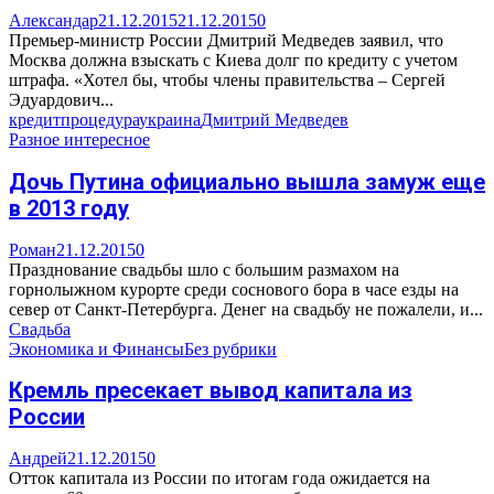
Александар
21.12.2015
21.12.2015
0
Премьер-министр России Дмитрий Медведев заявил, что
Москва должна взыскать с Киева долг по кредиту с учетом
штрафа. «Хотел бы, чтобы члены правительства – Сергей
Эдуардович...
кредит
процедура
украина
Дмитрий Медведев
Разное интересное
Дочь Путина официально вышла замуж еще
в 2013 году
Роман
21.12.2015
0
Празднование свадьбы шло с большим размахом на
горнолыжном курорте среди соснового бора в часе езды на
север от Санкт-Петербурга. Денег на свадьбу не пожалели, и...
Свадьба
Экономика и Финансы
Без рубрики
Кремль пресекает вывод капитала из
России
Андрей
21.12.2015
0
Отток капитала из России по итогам года ожидается на