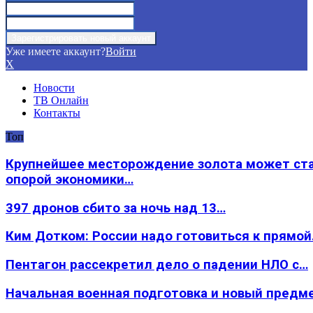
Уже имеете аккаунт?
Войти
X
Новости
ТВ Онлайн
Контакты
Топ
Крупнейшее месторождение золота может ст
опорой экономики…
397 дронов сбито за ночь над 13…
Ким Дотком: России надо готовиться к прямо
Пентагон рассекретил дело о падении НЛО с…
Начальная военная подготовка и новый предм