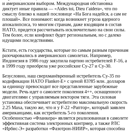
и американским выбором. Международная обстановка
диктует иные правила — «Aides toi, Dieu t’aidera», что по
смыслу близко к нашей пословице «На Бога надейся, а сам не
плошай». Все понимают: когда возникнет угроза ядерного
апокалипсиса, то многим странам, даже входящим в состав
НАТО, придется рассчитывать исключительно на свои силы.
Тем более, если конфликт будет региональным, но с далеко
идущими последствиями.
Кстати, есть государства, которые по самым разным причинам
разочаровались в американских самолетах. Например,
Индонезия в 1986 году закупила партию истребителей F-16, а
в 1999 году приобрела уже российские Су-27 и Су-30.
Безусловно, наш сверхманёвренный истребитель Су-35 по
кодификации НАТО Flanker-Е+ с ценой 83?85 млн. долларов
за единицу превосходит все представленные зарубежные
модели. Речь идет о самолете поколения 4++, оснащенного
двигателями с управляемым вектором тяги. Эта силовая
установка обеспечивает истребителю максимальную скорость
2.25 Маха, такую же, что и у F-22 «Раптор», который заявлен
американцами, как истребитель 5-го поколения.
Особенностью «Фланкера» является реализованная в самолете
эффективная система электронных контрмер, а также РЛС
«Ирбис-Э» разработки «Фазотрон-НИИР», которая способна