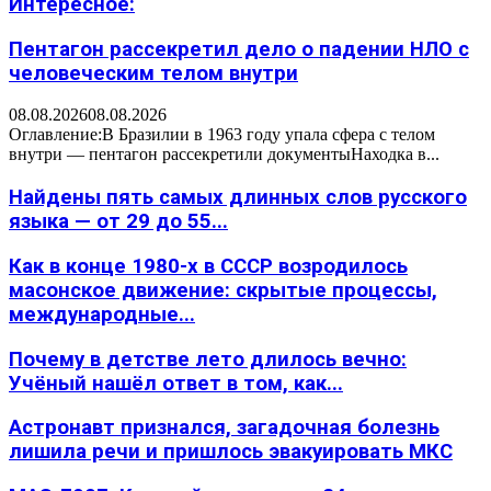
Интересное:
Пентагон рассекретил дело о падении НЛО с
человеческим телом внутри
08.08.2026
08.08.2026
Оглавление:В Бразилии в 1963 году упала сфера с телом
внутри — пентагон рассекретили документыНаходка в...
Найдены пять самых длинных слов русского
языка — от 29 до 55...
Как в конце 1980-х в СССР возродилось
масонское движение: скрытые процессы,
международные...
Почему в детстве лето длилось вечно:
Учёный нашёл ответ в том, как...
Астронавт признался, загадочная болезнь
лишила речи и пришлось эвакуировать МКС