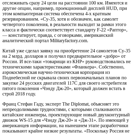
отслеживать сразу 24 цели на расстоянии 100 км. Имеются и
другие опции, например, проекционный дисплей HUD, при
этом компьютерная система обеспечена 4-х кратным
резервированием. «Су-35, хотя и обозначен, как самолет
четвертого поколения, в реальности выходит за рамки этого
класса и фактически соответствует стандарту F-22 «Раптор»,
— констатирует, правда, с оговорками, американский
аналитический портал Militaryfactory.com.
Китай уже сделал заявку на приобретение 24 самолетов Су-35
на 2 млрд. долларов и получил предварительное «добро» от
России. И все-таки «товарищи из КНР» руководствовались не
техническими характеристиками «Фланкера». Собственно,
аэрокосмическая научно-техническая корпорация из
Поднебесной не скрывала своих первоначальных планов по
закупке 24 русских двигателей 117С для своего истребителя
пятого поколения «Чэнду Дж-20», который должен встать в
строй 2018 году.
Франц Стефан Гаду, эксперт The Diplomat, объясняет это
непреодолимыми трудностями, с которыми сталкиваются
китайские инженеры, проектирующие новый двухконтурный
движок WS-15 для «Чэнду Дж-20» и «Дж-31». По имеющей у
американцев информации, на нынешнем этапе разработчики
показывают крайне низкие результаты. «Поскольку Россия не