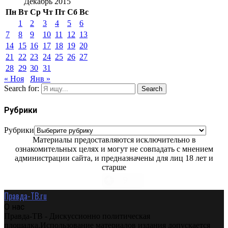
Декабрь 2015
Пн
Вт
Ср
Чт
Пт
Сб
Вс
1
2
3
4
5
6
7
8
9
10
11
12
13
14
15
16
17
18
19
20
21
22
23
24
25
26
27
28
29
30
31
« Ноя
Янв »
Search for:
Search
Рубрики
Рубрики
Материалы предоставляются исключительно в
ознакомительных целях и могут не совпадать с мнением
администрации сайта, и предназначены для лиц 18 лет и
старше
Правда-ТВ.ru
О нас
Правда-ТВ - Дискуссионно политическая
площадка.Использование материалов издания допускается