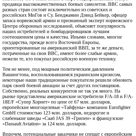
продавца высококачественных боевых самолетов. ВВС самых
разных стран состоят исключительно из советских и
российских МиГов и Су. Бенджамин Дэвид Бейкер, офицер
запаса норвежской армии и признанный эксперт норвежского
Центра оборонных исследований, объясняет популярность
наших истребителей и бомбардировщиков лучшим
соотношением цены и качества. Иными словами, многие
государства, прежде всего Восточной Европы,
ориентированные на американский ВВП, за те же деньги,
потраченные на свои ВВС, имеют более слабые армии,
нежели те, кто покупал российскую военную технику.
Тем не менее, под мощным политическим давлением
Вашингтона, воспользовавшимся украинским кризисом,
некоторые наши традиционные покупатели решили обновить
парк своей боевой авиации за счет других поставщиков.
Собственно, реальных конкурентов не так уж много. На
рынке представлены американские истребители F/A-18 и F/A-
18E/F «Супер Хорнет» по цене от 67 млн. долларов,
европейские многоцелевые «Тайфуны» компании Eurofighter
GmbH стоимостью 123 млн. долларов, недорогие и
слабенькие шведы «Сааб JAS 39 «Грипен» и французские
«Dassault Aviation» за 124 млн. долларов.
Впрочем, потенциальные заказчики не спешат с европейским