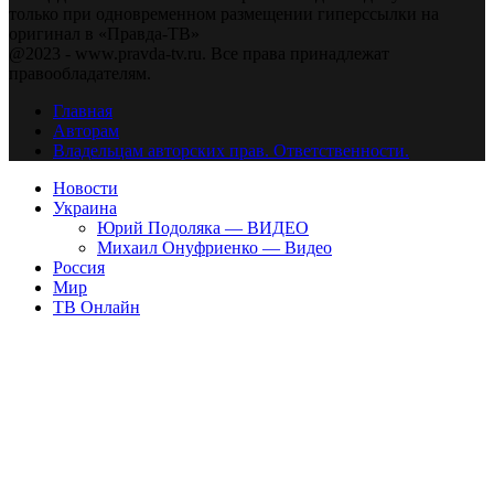
только при одновременном размещении гиперссылки на
оригинал в «Правда-ТВ»
@2023 - www.pravda-tv.ru. Все права принадлежат
правообладателям.
Главная
Авторам
Владельцам авторских прав. Ответственности.
Новости
Украина
Юрий Подоляка — ВИДЕО
Михаил Онуфриенко — Видео
Россия
Мир
ТВ Онлайн