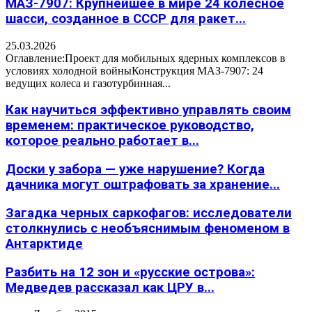
МАЗ-7907: Крупнейшее в мире 24 колесное
шасси, созданное в СССР для ракет...
25.03.2026
Оглавление:Проект для мобильных ядерных комплексов в
условиях холодной войныКонструкция МАЗ-7907: 24
ведущих колеса и газотурбинная...
Как научиться эффективно управлять своим
временем: практическое руководство,
которое реально работает в...
Доски у забора — уже нарушение? Когда
дачника могут оштрафовать за хранение...
Загадка черных саркофагов: исследователи
столкнулись с необъяснимым феноменом в
Антарктиде
Разбить на 12 зон и «русские острова»:
Медведев рассказал как ЦРУ в...