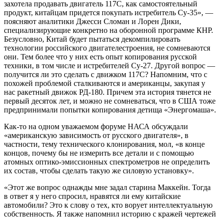
захотела продавать двигатель 117С, как самостоятельный
продукт, китайцам придется покупать истребитель Су-35», —
поясняют аналитики Джесси Сломан и Лорен Дики,
специализирующие конкретно на оборонной программе КНР.
Безусловно, Китай будет пытаться декомпилировать
технологии российского двигателестроения, не сомневаются
они. Тем более что у них есть опыт копирования русской
техники, в том числе и истребителей Су-27. Другой вопрос —
получится ли это сделать с движком 117С? Напомним, что с
похожей проблемой сталкиваются и американцы, закупая у
нас ракетный движок РД-180. Причем эта история тянется не
первый десяток лет, и можно не сомневаться, что в США тоже
предпринимали попытки копирования детища «Энергомаша».
Как-то на одном уважаемом форуме НАСА обсуждали
«американскую зависимость от русского двигателя», в
частности, тему технического клонирования, мол, «в конце
концов, почему бы не измерить все детали и с помощью
атомных оптико-эмиссионных спектрометров не определить
их состав, чтобы сделать такую же силовую установку».
«Этот же вопрос однажды мне задал старина Маккейн. Тогда
в ответ я у него спросил, нравятся ли ему китайские
автомобили? Это к слову о тех, кто ворует интеллектуальную
собственность. Я также напомнил историю с кражей чертежей