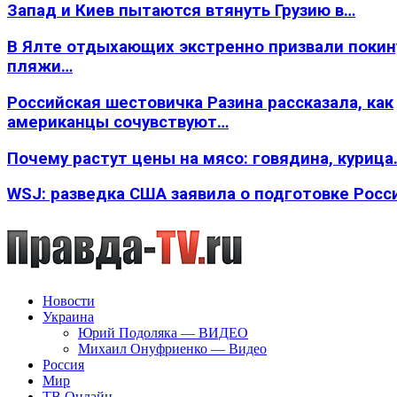
Запад и Киев пытаются втянуть Грузию в…
В Ялте отдыхающих экстренно призвали покин
пляжи…
Российская шестовичка Разина рассказала, как
американцы сочувствуют…
Почему растут цены на мясо: говядина, курица
WSJ: разведка США заявила о подготовке Росс
Новости
Украина
Юрий Подоляка — ВИДЕО
Михаил Онуфриенко — Видео
Россия
Мир
ТВ Онлайн