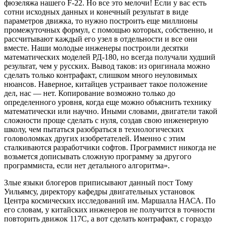
фюзеляжа нашего F-22. Но все это мелочи! Если у вас есть
сотни исходных данных и конечный результат в виде
параметров движка, то нужно построить еще миллионы
промежуточных формул, с помощью которых, собственно, и
рассчитывают каждый его узел в отдельности и все они
вместе. Наши молодые инженеры построили десятки
математических моделей РД-180, но всегда получали худший
результат, чем у русских. Вывод таков: из оригинала можно
сделать только контрафакт, слишком много неуловимых
нюансов. Наверное, китайцев устраивает такое положение
дел, нас — нет. Копирование возможно только до
определенного уровня, когда еще можно объяснить технику
математически или научно. Иными словами, двигатели такой
сложности проще сделать с нуля, создав свою инженерную
школу, чем пытаться разобраться в технологических
головоломках других изобретателей. Именно с этим
сталкиваются разработчики софтов. Программист никогда не
возьмется дописывать сложную программу за другого
программиста, если нет детального алгоритма».
Злые языки блогеров приписывают данный пост Тому
Уильямсу, директору кафедры двигательных установок
Центра космических исследований им. Маршалла НАСА. По
его словам, у китайских инженеров не получится в точности
повторить движок 117С, а вот сделать контрафакт, с гораздо