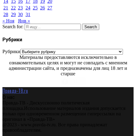
14
15
16
17
18
19
20
21
22
23
24
25
26
27
28
29
30
31
« Ноя
Янв »
Search for:
Search
Рубрики
Рубрики
Материалы предоставляются исключительно в
ознакомительных целях и могут не совпадать с мнением
администрации сайта, и предназначены для лиц 18 лет и
старше
Правда-ТВ.ru
О нас
Правда-ТВ - Дискуссионно политическая
площадка.Использование материалов издания допускается
только при одновременном размещении гиперссылки на
оригинал в «Правда-ТВ»
@2023 - www.pravda-tv.ru. Все права принадлежат
правообладателям.