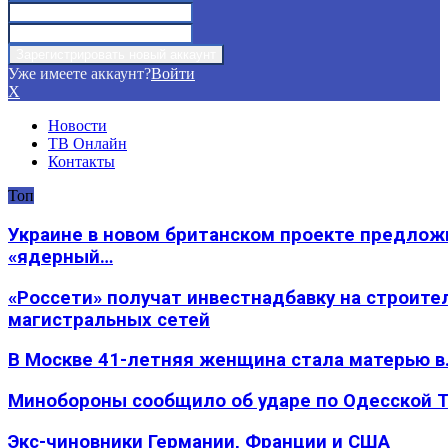
Уже имеете аккаунт?
Войти
X
Новости
ТВ Онлайн
Контакты
Топ
Украине в новом британском проекте предлож
«ядерный…
«Россети» получат инвестнадбавку на строите
магистральных сетей
В Москве 41-летняя женщина стала матерью в
Минобороны сообщило об ударе по Одесской 
Экс-чиновники Германии, Франции и США