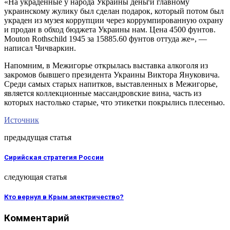
«На украденные у народа Украины деньги главному
украинскому жулику был сделан подарок, который потом был
украден из музея коррупции через коррумпированную охрану
и продан в обход бюджета Украины нам. Цена 4500 фунтов.
Mouton Rothschild 1945 за 15885.60 фунтов оттуда же», —
написал Чичваркин.
Напомним, в Межигорье открылась выставка алкоголя из
закромов бывшего президента Украины Виктора Януковича.
Среди самых старых напитков, выставленных в Межигорье,
является коллекционные массандровские вина, часть из
которых настолько старые, что этикетки покрылись плесенью.
Источник
предыдущая статья
Сирийская стратегия России
следующая статья
Кто вернул в Крым электричество?
Комментарий