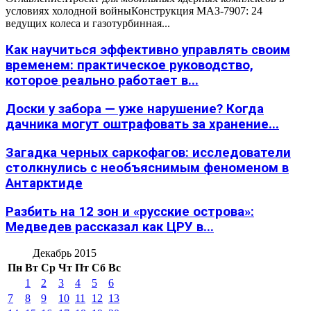
условиях холодной войныКонструкция МАЗ-7907: 24
ведущих колеса и газотурбинная...
Как научиться эффективно управлять своим
временем: практическое руководство,
которое реально работает в...
Доски у забора — уже нарушение? Когда
дачника могут оштрафовать за хранение...
Загадка черных саркофагов: исследователи
столкнулись с необъяснимым феноменом в
Антарктиде
Разбить на 12 зон и «русские острова»:
Медведев рассказал как ЦРУ в...
Декабрь 2015
Пн
Вт
Ср
Чт
Пт
Сб
Вс
1
2
3
4
5
6
7
8
9
10
11
12
13