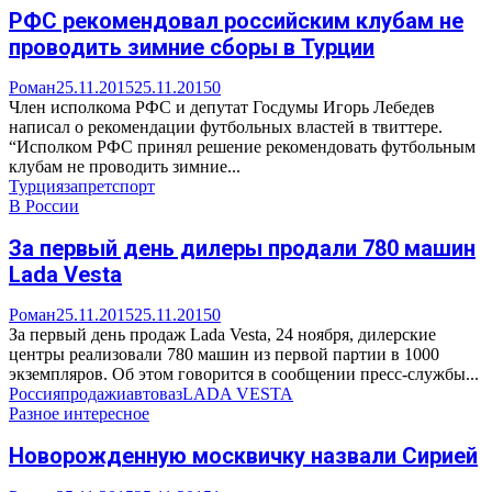
РФС рекомендовал российским клубам не
проводить зимние сборы в Турции
Роман
25.11.2015
25.11.2015
0
Член исполкома РФС и депутат Госдумы Игорь Лебедев
написал о рекомендации футбольных властей в твиттере.
“Исполком РФС принял решение рекомендовать футбольным
клубам не проводить зимние...
Турция
запрет
спорт
В России
За первый день дилеры продали 780 машин
Lada Vesta
Роман
25.11.2015
25.11.2015
0
За первый день продаж Lada Vesta, 24 ноября, дилерские
центры реализовали 780 машин из первой партии в 1000
экземпляров. Об этом говорится в сообщении пресс-службы...
Россия
продажи
автоваз
LADA VESTA
Разное интересное
Новорожденную москвичку назвали Сирией