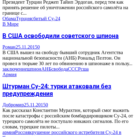
Президент Турции Реджеп Тайип Эрдоган, перед тем как
принять решение об уничтожении российского самолёта на
границе с...
Обама
Турция
сбитый Су-24
В Мире
В США освободили советского шпиона
Роман
25.11.2015
0
В США вышел на свободу бывший сотрудник Агентства
национальной безопасности (АНБ) Рональд Пелтон. Он
провел в тюрьме 30 лет по обвинению в шпионаже в пользу...
заключение
шпион
АНБ
свобода
СССР
сша
Армия
Штурман Су-24: турки атаковали без
предупреждения
Добромир
25.11.2015
0
Как рассказал Константин Мурахтин, который смог выжить
после катастрофы с российским бомбардировщиком Су-24, от
турецкого самолёта не поступало никаких сигналов. По его
словам, турецкие пилоты...
армия
Россия
крушение российского истребителя Су-24 в