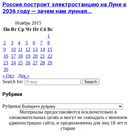
Россия построит электростанцию на Луне к
2036 году — зачем нам лунная...
Ноябрь 2015
Пн
Вт
Ср
Чт
Пт
Сб
Вс
1
2
3
4
5
6
7
8
9
10
11
12
13
14
15
16
17
18
19
20
21
22
23
24
25
26
27
28
29
30
« Окт
Дек »
Search for:
Search
Рубрики
Рубрики
Материалы предоставляются исключительно в
ознакомительных целях и могут не совпадать с мнением
администрации сайта, и предназначены для лиц 18 лет и
старше