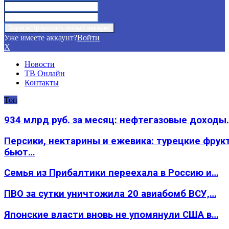
Уже имеете аккаунт?
Войти
X
Новости
ТВ Онлайн
Контакты
Топ
934 млрд руб. за месяц: нефтегазовые доходы
Персики, нектарины и ежевика: турецкие фрук
бьют…
Семья из Прибалтики переехала в Россию и…
ПВО за сутки уничтожила 20 авиабомб ВСУ,…
Японские власти вновь не упомянули США в…