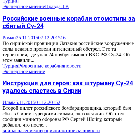
Турции
Экспертное мнение
Правда-ТВ
Российские военные корабли отомстили за
сбитый Су-24
Роман
25.11.2015
07.12.2015
16
По сирийской провинции Латакия российские вооруженные
силы недавно провели интенсивный обстрел. Это та
территория, где упал 24 ноября самолет ВКС РФ Су-24. Об
этом заявили...
Турция
РФ
военные корабли
яновости
Экспертное мнение
Инструкция для героя: как штурману Су-24
удалось спастись в Сирии
Илья
25.11.2015
01.12.2015
2
Второй пилот российского бомбардировщика, который был
сбит в Сирии турецкими силами, оказался жив. Об этом
сообщил министр обороны РФ Сергей Шойгу, который
добавил, что после...
война
спасение
операция
пилот
поиск
яновости