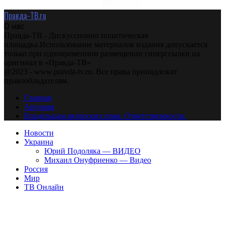
Правда-ТВ.ru
О нас
Правда-ТВ - Дискуссионно политическая
площадка.Использование материалов издания допускается
только при одновременном размещении гиперссылки на
оригинал в «Правда-ТВ»
@2023 - www.pravda-tv.ru. Все права принадлежат
правообладателям.
Главная
Авторам
Владельцам авторских прав. Ответственности.
Новости
Украина
Юрий Подоляка — ВИДЕО
Михаил Онуфриенко — Видео
Россия
Мир
ТВ Онлайн