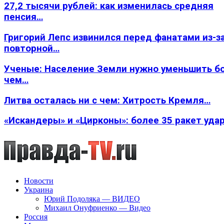
27,2 тысячи рублей: как изменилась средняя
пенсия…
Григорий Лепс извинился перед фанатами из-з
повторной…
Ученые: Население Земли нужно уменьшить б
чем…
Литва осталась ни с чем: Хитрость Кремля…
«Искандеры» и «Цирконы»: более 35 ракет уда
Новости
Украина
Юрий Подоляка — ВИДЕО
Михаил Онуфриенко — Видео
Россия