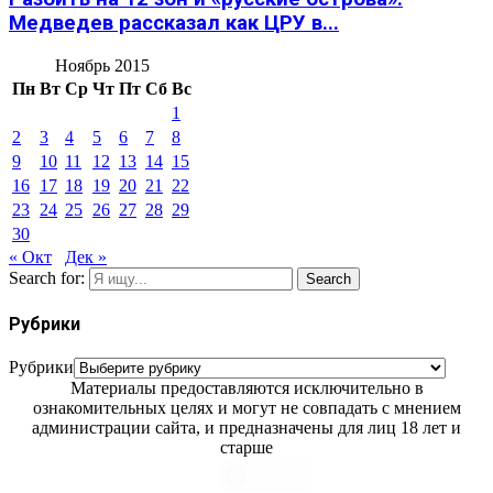
Медведев рассказал как ЦРУ в...
Ноябрь 2015
Пн
Вт
Ср
Чт
Пт
Сб
Вс
1
2
3
4
5
6
7
8
9
10
11
12
13
14
15
16
17
18
19
20
21
22
23
24
25
26
27
28
29
30
« Окт
Дек »
Search for:
Search
Рубрики
Рубрики
Материалы предоставляются исключительно в
ознакомительных целях и могут не совпадать с мнением
администрации сайта, и предназначены для лиц 18 лет и
старше