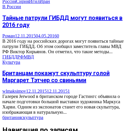
Россия
Сирия
Игил
Иран
В России
Тайные патрули ГИБДД могут появиться в
2016 году
Роман
12.11.2015
04.05.2016
0
В 2016 году на российских дорогах могут появиться тайные
патрули ГИБДД. Об этом сообщил заместитель главы МВД
РФ Виктор Кирьянов. Он отметил, что такие методы...
ГИБДД
РФ
МВД
Культура
Британцам покажут скульптуру голой
Маргарет Тэтчер со свиньями
wlmaksimov
12.11.2015
12.11.2015
1
Галерея Jerwood в британском городе Гастингс объявила о
начале подготовки большой выставки художника Маркуса
Харви. Одним из экспонатов станет его новая скульптура,
изображающая в натуральную...
британия
скульптура
Навигация по записям