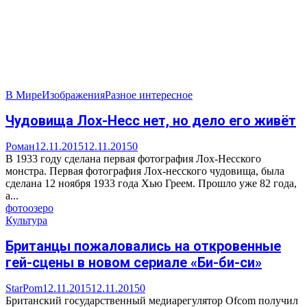
В Мире
Изображения
Разное интересное
Чудовища Лох-Несс нет, но дело его живёт
Роман
12.11.2015
12.11.2015
0
В 1933 году сделана первая фотография Лох-Несского
монстра. Первая фотография Лох-несского чудовища, была
сделана 12 ноября 1933 года Хью Греем. Прошло уже 82 года,
а...
фото
озеро
Культура
Британцы пожаловались на откровенные
гей-сцены в новом сериале «Би-би-си»
StarPom
12.11.2015
12.11.2015
0
Британский государственный медиарегулятор Ofcom получил