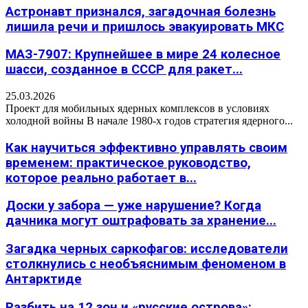
Астронавт признался, загадочная болезнь
лишила речи и пришлось эвакуировать МКС
МАЗ-7907: Крупнейшее в мире 24 колесное
шасси, созданное в СССР для ракет...
25.03.2026
Проект для мобильных ядерных комплексов в условиях
холодной войны В начале 1980-х годов стратегия ядерного...
Как научиться эффективно управлять своим
временем: практическое руководство,
которое реально работает в...
Доски у забора — уже нарушение? Когда
дачника могут оштрафовать за хранение...
Загадка черных саркофагов: исследователи
столкнулись с необъяснимым феноменом в
Антарктиде
Разбить на 12 зон и «русские острова»: