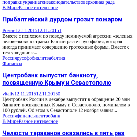
поправки
украина
геи
законодательство
верховная рада
В Мире
Разное интересное
Прибалтийский дурдом грозит пожаром
Роман
12.11.2015
12.11.2015
1
Вместе с психозом по поводу неминуемой агрессии «зеленых
человечков» в странах Балтии растет русофобия, которая
иногда принимает совершенно гротескные формы. Вместе с
тем ушедшие с...
Россия
русофобия
литва
балтия
Финансы
Центробанк выпустит банкноту,
посвященную Крыму и Севастополю
vitaliy
12.11.2015
12.11.2015
0
Центробанк России в декабре выпустит в обращение 20 млн
банкнот, посвященных Крыму и Севастополю, номиналом в
100 рублей. Об этом в Севастополе 12 ноября заявил...
Россия
финансы
центробанк
В Мире
Разное интересное
Челюсти тараканов оказались в пять раз