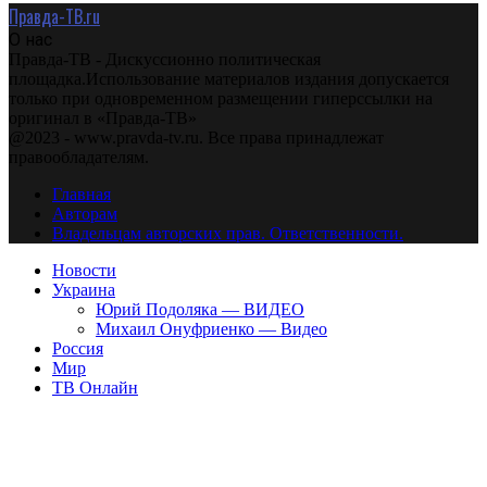
Правда-ТВ.ru
О нас
Правда-ТВ - Дискуссионно политическая
площадка.Использование материалов издания допускается
только при одновременном размещении гиперссылки на
оригинал в «Правда-ТВ»
@2023 - www.pravda-tv.ru. Все права принадлежат
правообладателям.
Главная
Авторам
Владельцам авторских прав. Ответственности.
Новости
Украина
Юрий Подоляка — ВИДЕО
Михаил Онуфриенко — Видео
Россия
Мир
ТВ Онлайн