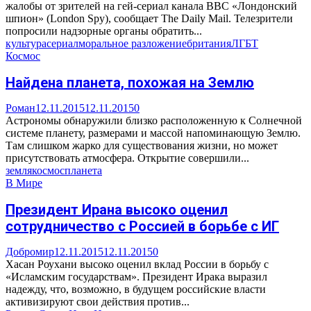
жалобы от зрителей на гей-сериал канала BBC «Лондонский
шпион» (London Spy), сообщает The Daily Mail. Телезрители
попросили надзорные органы обратить...
культура
сериал
моральное разложение
британия
ЛГБТ
Космос
Найдена планета, похожая на Землю
Роман
12.11.2015
12.11.2015
0
Астрономы обнаружили близко расположенную к Солнечной
системе планету, размерами и массой напоминающую Землю.
Там слишком жарко для существования жизни, но может
присутствовать атмосфера. Открытие совершили...
земля
космос
планета
В Мире
Президент Ирана высоко оценил
сотрудничество с Россией в борьбе с ИГ
Добромир
12.11.2015
12.11.2015
0
Хасан Роухани высоко оценил вклад России в борьбу с
«Исламским государствам». Президент Ирака выразил
надежду, что, возможно, в будущем российские власти
активизируют свои действия против...