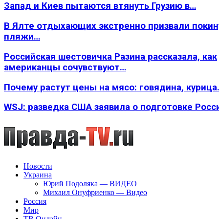
Запад и Киев пытаются втянуть Грузию в…
В Ялте отдыхающих экстренно призвали покин
пляжи…
Российская шестовичка Разина рассказала, как
американцы сочувствуют…
Почему растут цены на мясо: говядина, курица
WSJ: разведка США заявила о подготовке Росс
Новости
Украина
Юрий Подоляка — ВИДЕО
Михаил Онуфриенко — Видео
Россия
Мир
ТВ Онлайн