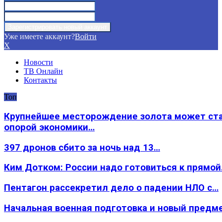
Уже имеете аккаунт?
Войти
X
Новости
ТВ Онлайн
Контакты
Топ
Крупнейшее месторождение золота может ст
опорой экономики…
397 дронов сбито за ночь над 13…
Ким Дотком: России надо готовиться к прямо
Пентагон рассекретил дело о падении НЛО с…
Начальная военная подготовка и новый предм