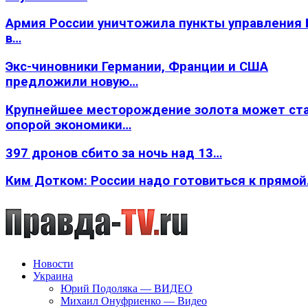
Армия России уничтожила пункты управления
в…
Экс-чиновники Германии, Франции и США
предложили новую…
Крупнейшее месторождение золота может ст
опорой экономики…
397 дронов сбито за ночь над 13…
Ким Дотком: России надо готовиться к прямо
Новости
Украина
Юрий Подоляка — ВИДЕО
Михаил Онуфриенко — Видео