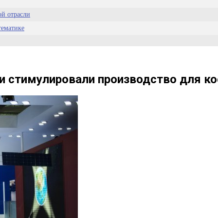
ой отрасли
тематике
тки пальцев
атов
и стимулировали производство для к
а
 полосе