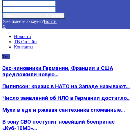
Уже имеете аккаунт?
Войти
X
Новости
ТВ Онлайн
Контакты
Топ
Экс-чиновники Германии, Франции и США
предложили новую…
Пилипсон: кризис в НАТО на Западе называют…
Число заявлений об НЛО в Германии достигло
Мухи в еде и ржавая сантехника сломанные…
В зону СВО поступит новейший боеприпас
«Куб-10МЭ»…