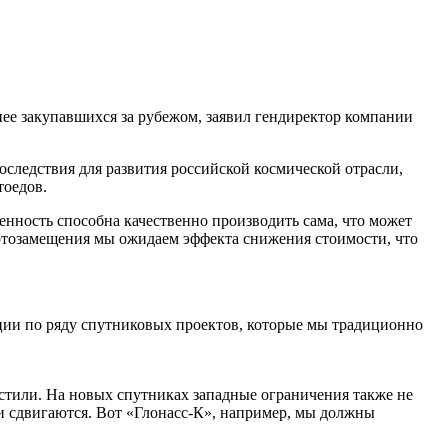
нее закупавшихся за рубежом, заявил гендиректор компании
следствия для развития российской космической отрасли,
тоедов.
нность способна качественно производить сама, что может
ортозамещения мы ожидаем эффекта снижения стоимости, что
зации по ряду спутниковых проектов, которые мы традиционно
устили. На новых спутниках западные ограничения также не
 сдвигаются. Вот «Глонасс-К», например, мы должны