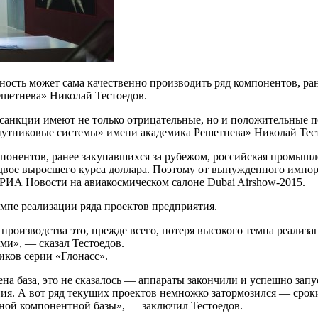
ность может сама качественно производить ряд компонентов, ра
шетнева» Николай Тестоедов.
анкции имеют не только отрицательные, но и положительные по
утниковые системы» имени академика Решетнева» Николай Тес
понентов, ранее закупавшихся за рубежом, российская промышле
 вдвое выросшего курса доллара. Поэтому от вынужденного имп
 РИА Новости на авиакосмическом салоне Dubai Airshow-2015.
темпе реализации ряда проектов предприятия.
 производства это, прежде всего, потеря высокого темпа реали
ми», — сказал Тестоедов.
иков серии «Глонасс».
ена база, это не сказалось — аппараты закончили и успешно зап
я. А вот ряд текущих проектов немножко затормозился — сроки
нной компонентной базы», — заключил Тестоедов.