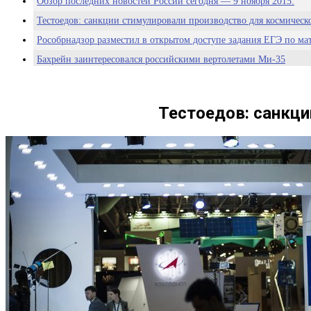
Обзор последних новостей России сегодня — 9 ноября 2015.
Тестоедов: санкции стимулировали производство для космическ
Рособрнадзор разместил в открытом доступе задания ЕГЭ по ма
Бахрейн заинтересовался российскими вертолетами Ми-35
У мигрантов, пересекающих границу с Россией, возьмут отпеча
Ростех планирует увеличить производство медицинских препар
Тестоедов: санкци
Ростех: комплексы «Вихрь» в ВС РФ поставят в начале 2016 год
Кабмин позволил школьным автобусам двигаться по выделенной
Слуцкий: Россия должна попробовать вернуться в ПАСЕ