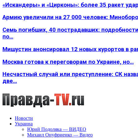
«Искандеры» и «Цирконы»: более 35 ракет уда
Армию увеличили на 27 000 человек: Минобор
Семь погибших, 40 пострадавших: подробности
по…
Мишустин анонсировал 12 новых курортов в р
Москва готова к переговорам по Украине, но…
Несчастный случай или преступление: СК назв
две…
Новости
Украина
Юрий Подоляка — ВИДЕО
Михаил Онуфриенко — Видео