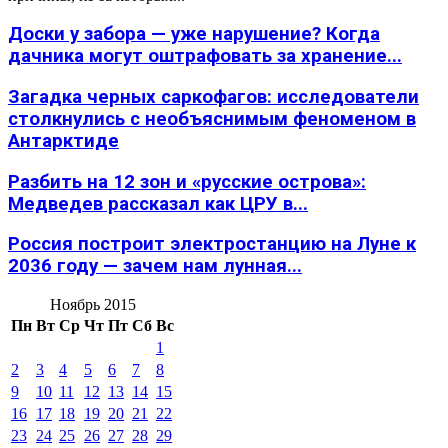
Доски у забора — уже нарушение? Когда
дачника могут оштрафовать за хранение...
Загадка черных саркофагов: исследователи
столкнулись с необъяснимым феноменом в
Антарктиде
Разбить на 12 зон и «русские острова»:
Медведев рассказал как ЦРУ в...
Россия построит электростанцию на Луне к
2036 году — зачем нам лунная...
Ноябрь 2015
Пн
Вт
Ср
Чт
Пт
Сб
Вс
1
2
3
4
5
6
7
8
9
10
11
12
13
14
15
16
17
18
19
20
21
22
23
24
25
26
27
28
29