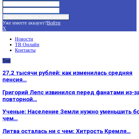
Уже имеете аккаунт?
Войти
X
Новости
ТВ Онлайн
Контакты
Топ
27,2 тысячи рублей: как изменилась средняя
пенсия…
Григорий Лепс извинился перед фанатами из-з
повторной…
Ученые: Население Земли нужно уменьшить б
чем…
Литва осталась ни с чем: Хитрость Кремля…