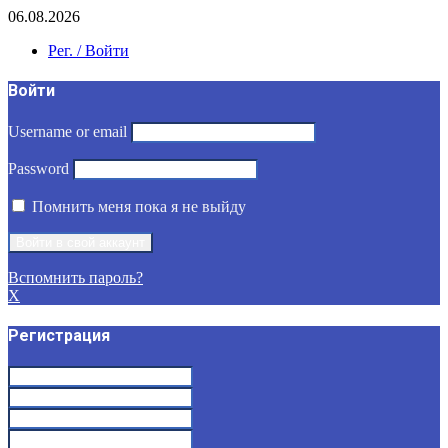
06.08.2026
Рег. / Войти
Войти
Username or email
Password
Помнить меня пока я не выйду
Вспомнить пароль?
X
Регистрация