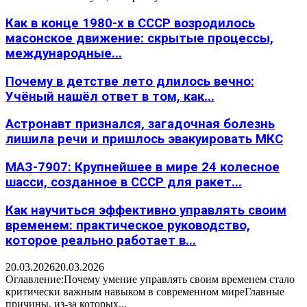
Как в конце 1980-х в СССР возродилось
масонское движение: скрытые процессы,
международные...
Почему в детстве лето длилось вечно:
Учёный нашёл ответ в том, как...
Астронавт признался, загадочная болезнь
лишила речи и пришлось эвакуировать МКС
МАЗ-7907: Крупнейшее в мире 24 колесное
шасси, созданное в СССР для ракет...
Как научиться эффективно управлять своим
временем: практическое руководство,
которое реально работает в...
20.03.2026
20.03.2026
Оглавление:Почему умение управлять своим временем стало
критически важным навыком в современном миреГлавные
причины, из-за которых...