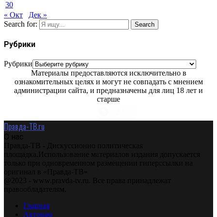
30
« Окт
Дек »
Search for:
Search
Рубрики
Рубрики
Материалы предоставляются исключительно в
ознакомительных целях и могут не совпадать с мнением
администрации сайта, и предназначены для лиц 18 лет и
старше
Правда-ТВ.ru
О нас
Правда-ТВ - Дискуссионно политическая
площадка.Использование материалов издания допускается
только при одновременном размещении гиперссылки на
оригинал в «Правда-ТВ»
@2023 - www.pravda-tv.ru. Все права принадлежат
правообладателям.
Главная
Авторам