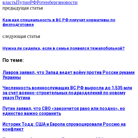
власть
Путин
РФ
Ротенберг
яновости
предыдущая статья
Каждая специальность в ВС РФ получит нормативы по
физподготовке
следующая статья
Нужна ли сиделка, если в семье появился тяжелобольной?
По теме:
Лавров заявил, что Запад ведет войну против России руками
Украины
Численность военнослужащих ВС РФ выросла до 1,535 млн
за счет военно-строительных подразделений по новому
указу Путина
Путин заявил, что СВО «закончится рано или поздно», но
единство важно сохранить
Историк Тодд: США и Европа спровоцировали Россию на
конфликт