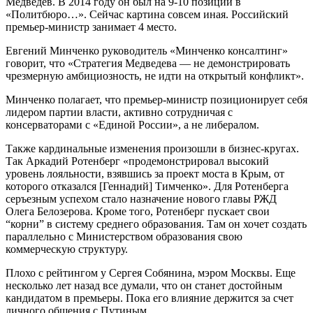
Медведев. В 2014 году он был на 9-10 позиции в
«Политбюро…». Сейчас картина совсем иная. Российский
премьер-министр занимает 4 место.
Евгений Минченко руководитель «Минченко консалтинг»
говорит, что «Стратегия Медведева — не демонстрировать
чрезмерную амбициозность, не идти на открытый конфликт».
Минченко полагает, что премьер-министр позиционирует себя
лидером партии власти, активно сотрудничая с
консерваторами с «Единой России», а не либералом.
Также кардинальные изменения произошли в бизнес-кругах.
Так Аркадий Ротенберг «продемонстрировал высокий
уровень лояльности, взявшись за проект моста в Крым, от
которого отказался [Геннадий] Тимченко». Для Ротенберга
серъезным успехом стало назначение нового главы РЖД
Олега Белозерова. Кроме того, Ротенберг пускает свои
“корни” в систему среднего образования. Там он хочет создать
параллельно с Министерством образования свою
коммерческую структуру.
Плохо с рейтингом у Сергея Собянина, мэром Москвы. Еще
несколько лет назад все думали, что он станет достойным
кандидатом в премьеры. Пока его влияние держится за счет
личного общения с Путиным.