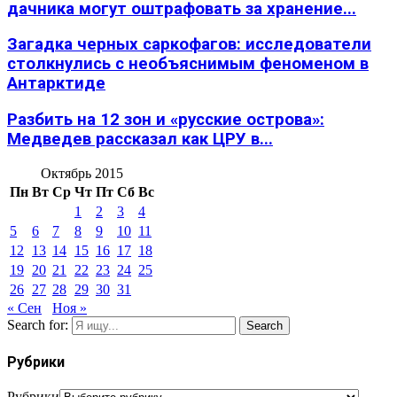
дачника могут оштрафовать за хранение...
Загадка черных саркофагов: исследователи
столкнулись с необъяснимым феноменом в
Антарктиде
Разбить на 12 зон и «русские острова»:
Медведев рассказал как ЦРУ в...
Октябрь 2015
Пн
Вт
Ср
Чт
Пт
Сб
Вс
1
2
3
4
5
6
7
8
9
10
11
12
13
14
15
16
17
18
19
20
21
22
23
24
25
26
27
28
29
30
31
« Сен
Ноя »
Search for:
Search
Рубрики
Рубрики