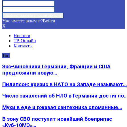
Уже имеете аккаунт?
Войти
X
Новости
ТВ Онлайн
Контакты
Топ
Экс-чиновники Германии, Франции и США
предложили новую…
Пилипсон: кризис в НАТО на Западе называют…
Число заявлений об НЛО в Германии достигло
Мухи в еде и ржавая сантехника сломанные…
В зону СВО поступит новейший боеприпас
«Куб-10МЭ»…