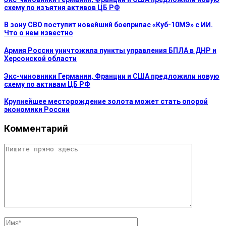
схему по изъятия активов ЦБ РФ
В зону СВО поступит новейший боеприпас «Куб-10МЭ» с ИИ.
Что о нем известно
Армия России уничтожила пункты управления БПЛА в ДНР и
Херсонской области
Экс-чиновники Германии, Франции и США предложили новую
схему по активам ЦБ РФ
Крупнейшее месторождение золота может стать опорой
экономики России
Комментарий