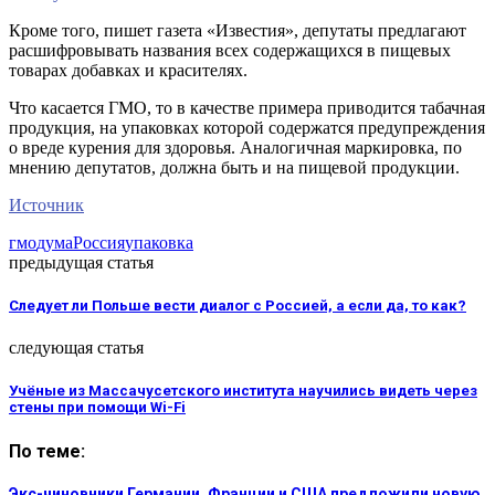
Кроме того, пишет газета «Известия», депутаты предлагают
расшифровывать названия всех содержащихся в пищевых
товарах добавках и красителях.
Что касается ГМО, то в качестве примера приводится табачная
продукция, на упаковках которой содержатся предупреждения
о вреде курения для здоровья. Аналогичная маркировка, по
мнению депутатов, должна быть и на пищевой продукции.
Источник
гмо
дума
Россия
упаковка
предыдущая статья
Следует ли Польше вести диалог с Россией, а если да, то как?
следующая статья
Учёные из Массачусетского института научились видеть через
стены при помощи Wi-Fi
По теме:
Экс-чиновники Германии, Франции и США предложили новую