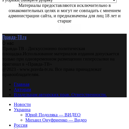
Материалы предоставляются исключительно в
ознакомительных целях и могут не совпадать с мнением
администрации сайта, и предназначены для лиц 18 лет и
старше
Правда-ТВ.ru
О нас
Правда-ТВ - Дискуссионно политическая
площадка.Использование материалов издания допускается
только при одновременном размещении гиперссылки на
оригинал в «Правда-ТВ»
@2023 - www.pravda-tv.ru. Все права принадлежат
правообладателям.
Главная
Авторам
Владельцам авторских прав. Ответственности.
Новости
Украина
Юрий Подоляка — ВИДЕО
Михаил Онуфриенко — Видео
Россия