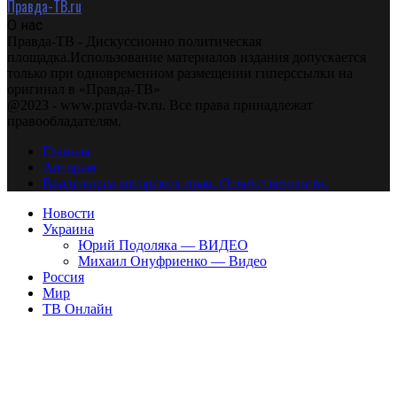
Правда-ТВ.ru
О нас
Правда-ТВ - Дискуссионно политическая
площадка.Использование материалов издания допускается
только при одновременном размещении гиперссылки на
оригинал в «Правда-ТВ»
@2023 - www.pravda-tv.ru. Все права принадлежат
правообладателям.
Главная
Авторам
Владельцам авторских прав. Ответственности.
Новости
Украина
Юрий Подоляка — ВИДЕО
Михаил Онуфриенко — Видео
Россия
Мир
ТВ Онлайн