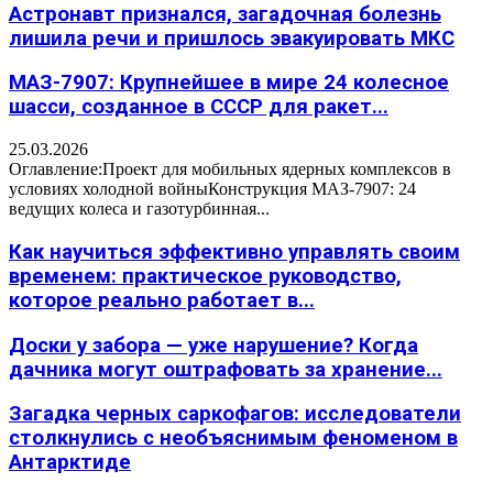
Астронавт признался, загадочная болезнь
лишила речи и пришлось эвакуировать МКС
МАЗ-7907: Крупнейшее в мире 24 колесное
шасси, созданное в СССР для ракет...
25.03.2026
Оглавление:Проект для мобильных ядерных комплексов в
условиях холодной войныКонструкция МАЗ-7907: 24
ведущих колеса и газотурбинная...
Как научиться эффективно управлять своим
временем: практическое руководство,
которое реально работает в...
Доски у забора — уже нарушение? Когда
дачника могут оштрафовать за хранение...
Загадка черных саркофагов: исследователи
столкнулись с необъяснимым феноменом в
Антарктиде