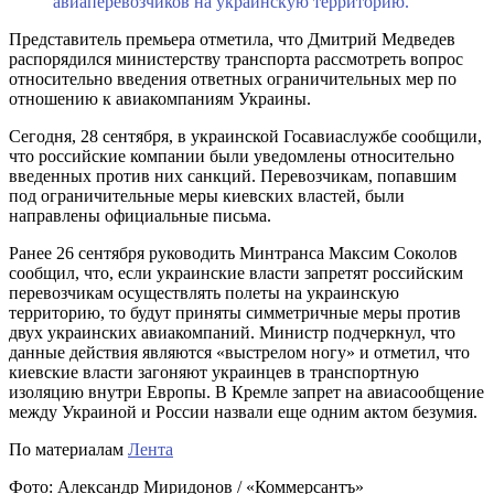
авиаперевозчиков на украинскую территорию.
Представитель премьера отметила, что Дмитрий Медведев
распорядился министерству транспорта рассмотреть вопрос
относительно введения ответных ограничительных мер по
отношению к авиакомпаниям Украины.
Сегодня, 28 сентября, в украинской Госавиаслужбе сообщили,
что российские компании были уведомлены относительно
введенных против них санкций. Перевозчикам, попавшим
под ограничительные меры киевских властей, были
направлены официальные письма.
Ранее 26 сентября руководить Минтранса Максим Соколов
сообщил, что, если украинские власти запретят российским
перевозчикам осуществлять полеты на украинскую
территорию, то будут приняты симметричные меры против
двух украинских авиакомпаний. Министр подчеркнул, что
данные действия являются «выстрелом ногу» и отметил, что
киевские власти загоняют украинцев в транспортную
изоляцию внутри Европы. В Кремле запрет на авиасообщение
между Украиной и России назвали еще одним актом безумия.
По материалам
Лента
Фото: Александр Миридонов / «Коммерсантъ»