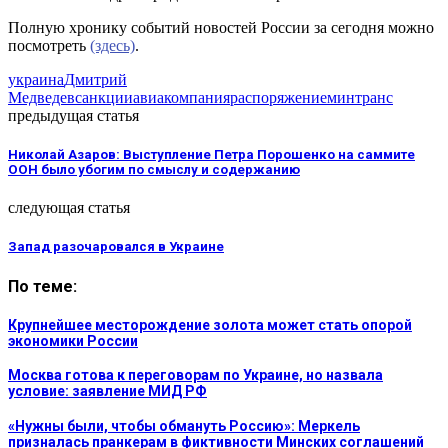
Полную хронику событий новостей России за сегодня можно
посмотреть
(здесь)
.
украина
Дмитрий
Медведев
санкции
авиакомпания
распоряжение
минтранс
предыдущая статья
Николай Азаров: Выступление Петра Порошенко на саммите
ООН было убогим по смыслу и содержанию
следующая статья
Запад разочаровался в Украине
По теме:
Крупнейшее месторождение золота может стать опорой
экономики России
Москва готова к переговорам по Украине, но назвала
условие: заявление МИД РФ
«Нужны были, чтобы обмануть Россию»: Меркель
призналась пранкерам в фиктивности Минских соглашений