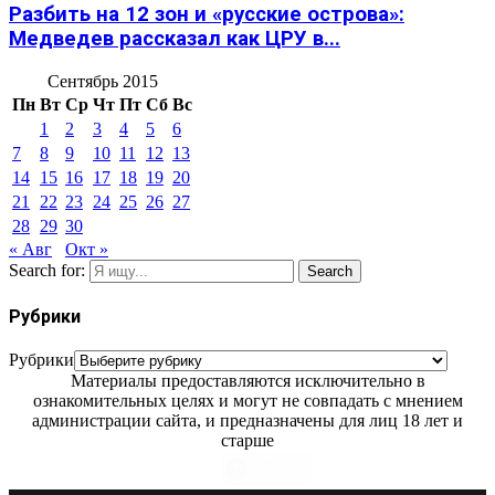
Разбить на 12 зон и «русские острова»:
Медведев рассказал как ЦРУ в...
Сентябрь 2015
Пн
Вт
Ср
Чт
Пт
Сб
Вс
1
2
3
4
5
6
7
8
9
10
11
12
13
14
15
16
17
18
19
20
21
22
23
24
25
26
27
28
29
30
« Авг
Окт »
Search for:
Search
Рубрики
Рубрики
Материалы предоставляются исключительно в
ознакомительных целях и могут не совпадать с мнением
администрации сайта, и предназначены для лиц 18 лет и
старше