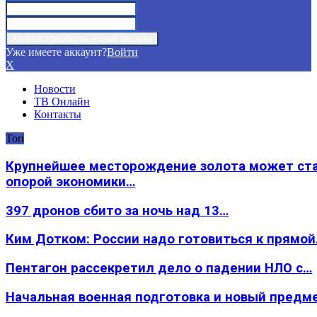
Уже имеете аккаунт?
Войти
X
Новости
ТВ Онлайн
Контакты
Топ
Крупнейшее месторождение золота может ст
опорой экономики…
397 дронов сбито за ночь над 13…
Ким Дотком: России надо готовиться к прямо
Пентагон рассекретил дело о падении НЛО с…
Начальная военная подготовка и новый предм