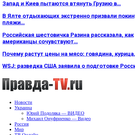
Запад и Киев пытаются втянуть Грузию в…
В Ялте отдыхающих экстренно призвали покин
пляжи…
Российская шестовичка Разина рассказала, как
американцы сочувствуют…
Почему растут цены на мясо: говядина, курица
WSJ: разведка США заявила о подготовке Росс
Новости
Украина
Юрий Подоляка — ВИДЕО
Михаил Онуфриенко — Видео
Россия
Мир
ТВ Онлайн