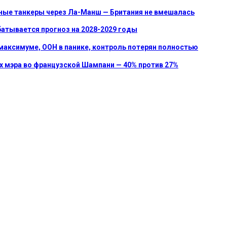
ные танкеры через Ла-Манш — Британия не вмешалась
батывается прогноз на 2028-2029 годы
 максимуме, ООН в панике, контроль потерян полностью
ах мэра во французской Шампани — 40% против 27%