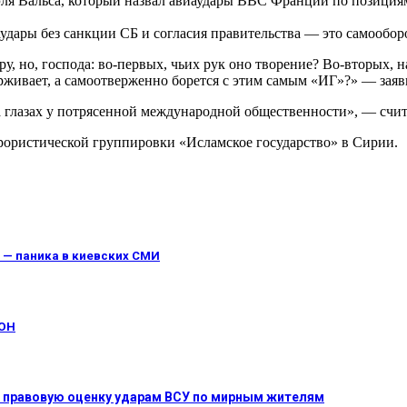
эля Вальса, который назвал авиаудары ВВС Франции по позиция
удары без санкции СБ и согласия правительства — это самообор
у, но, господа: во-первых, чьих рук оно творение? Во-вторых, 
ерживает, а самоотверженно борется с этим самым «ИГ»?» — заяв
а глазах у потрясенной международной общественности», — счит
ористической группировки «Исламское государство» в Сирии.
 — паника в киевских СМИ
ООН
ь правовую оценку ударам ВСУ по мирным жителям