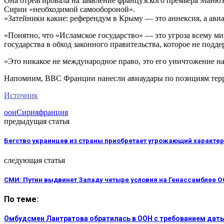
Она отреагировала на заявление французского премьера Маню
Сирии «необходимой самообороной».
«Затейники какие: референдум в Крыму — это аннексия, а авиа
«Понятно, что «Исламское государство» — это угроза всему мир
государства в обход законного правительства, которое не подд
«Это никакое не международное право, это его уничтожение н
Напомним, ВВС Франции нанесли авиаудары по позициям терр
Источник
оон
Сирия
франция
предыдущая статья
Бегство украинцев из страны приобретает угрожающий характер
следующая статья
СМИ: Путин выдвинет Западу четыре условия на Генассамблее 
По теме:
Омбудсмен Лантратова обратилась в ООН с требованием дат