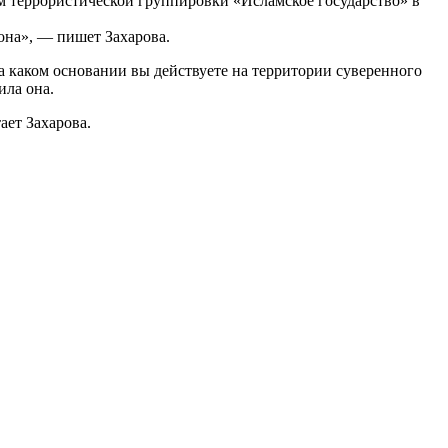
м террористической группировки «Исламское государство» в
она», — пишет Захарова.
на каком основании вы действуете на территории суверенного
ила она.
ает Захарова.