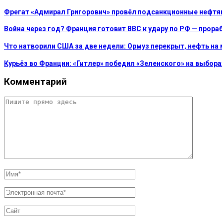
Фрегат «Адмирал Григорович» провёл подсанкционные нефтя
Война через год? Франция готовит ВВС к удару по РФ — прора
Что натворили США за две недели: Ормуз перекрыт, нефть на
Курьёз во Франции: «Гитлер» победил «Зеленского» на выбор
Комментарий