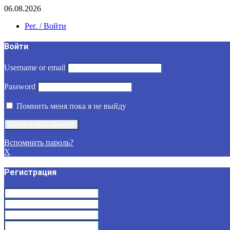
06.08.2026
Рег. / Войти
Войти
Username or email
Password
Помнить меня пока я не выйду
Вспомнить пароль?
X
Регистрация