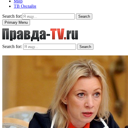
Мир
ТВ Онлайн
Search for:
Search
Primary Menu
Search for:
Search