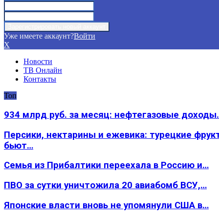
Уже имеете аккаунт?
Войти
X
Новости
ТВ Онлайн
Контакты
Топ
934 млрд руб. за месяц: нефтегазовые доходы
Персики, нектарины и ежевика: турецкие фрук
бьют…
Семья из Прибалтики переехала в Россию и…
ПВО за сутки уничтожила 20 авиабомб ВСУ,…
Японские власти вновь не упомянули США в…