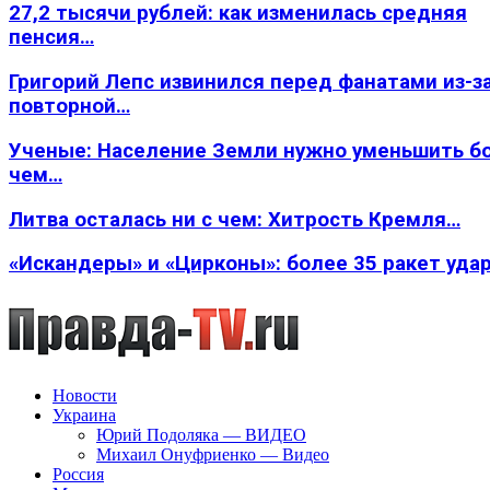
27,2 тысячи рублей: как изменилась средняя
пенсия…
Григорий Лепс извинился перед фанатами из-з
повторной…
Ученые: Население Земли нужно уменьшить б
чем…
Литва осталась ни с чем: Хитрость Кремля…
«Искандеры» и «Цирконы»: более 35 ракет уда
Новости
Украина
Юрий Подоляка — ВИДЕО
Михаил Онуфриенко — Видео
Россия