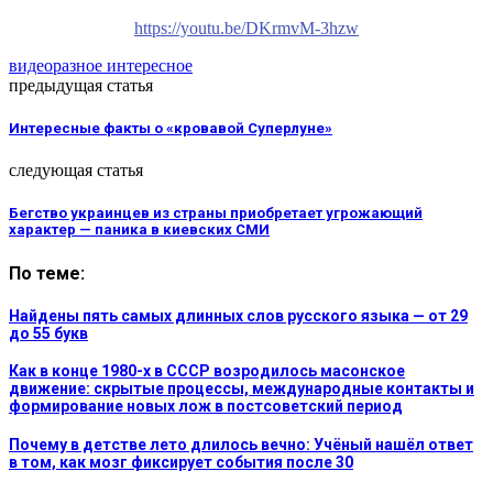
https://youtu.be/DKrmvM-3hzw
видео
разное интересное
предыдущая статья
Интересные факты о «кровавой Суперлуне»
следующая статья
Бегство украинцев из страны приобретает угрожающий
характер — паника в киевских СМИ
По теме:
Найдены пять самых длинных слов русского языка — от 29
до 55 букв
Как в конце 1980-х в СССР возродилось масонское
движение: скрытые процессы, международные контакты и
формирование новых лож в постсоветский период
Почему в детстве лето длилось вечно: Учёный нашёл ответ
в том, как мозг фиксирует события после 30