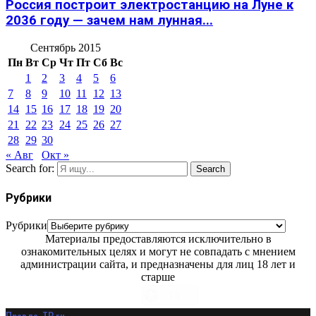
Россия построит электростанцию на Луне к
2036 году — зачем нам лунная...
Сентябрь 2015
Пн
Вт
Ср
Чт
Пт
Сб
Вс
1
2
3
4
5
6
7
8
9
10
11
12
13
14
15
16
17
18
19
20
21
22
23
24
25
26
27
28
29
30
« Авг
Окт »
Search for:
Search
Рубрики
Рубрики
Материалы предоставляются исключительно в
ознакомительных целях и могут не совпадать с мнением
администрации сайта, и предназначены для лиц 18 лет и
старше