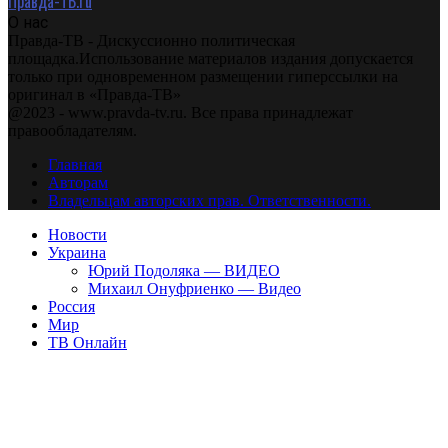
Правда-ТВ.ru
О нас
Правда-ТВ - Дискуссионно политическая
площадка.Использование материалов издания допускается
только при одновременном размещении гиперссылки на
оригинал в «Правда-ТВ»
@2023 - www.pravda-tv.ru. Все права принадлежат
правообладателям.
Главная
Авторам
Владельцам авторских прав. Ответственности.
Новости
Украина
Юрий Подоляка — ВИДЕО
Михаил Онуфриенко — Видео
Россия
Мир
ТВ Онлайн