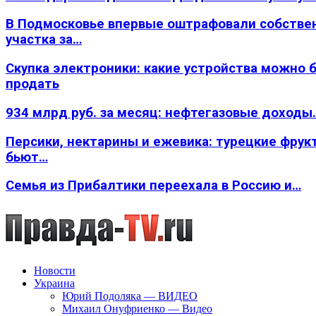
В Подмосковье впервые оштрафовали собстве
участка за…
Скупка электроники: какие устройства можно 
продать
934 млрд руб. за месяц: нефтегазовые доходы
Персики, нектарины и ежевика: турецкие фрук
бьют…
Семья из Прибалтики переехала в Россию и…
Новости
Украина
Юрий Подоляка — ВИДЕО
Михаил Онуфриенко — Видео