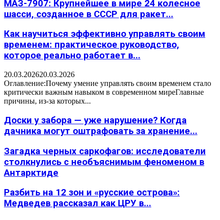
МАЗ-7907: Крупнейшее в мире 24 колесное
шасси, созданное в СССР для ракет...
Как научиться эффективно управлять своим
временем: практическое руководство,
которое реально работает в...
20.03.2026
20.03.2026
Оглавление:Почему умение управлять своим временем стало
критически важным навыком в современном миреГлавные
причины, из-за которых...
Доски у забора — уже нарушение? Когда
дачника могут оштрафовать за хранение...
Загадка черных саркофагов: исследователи
столкнулись с необъяснимым феноменом в
Антарктиде
Разбить на 12 зон и «русские острова»:
Медведев рассказал как ЦРУ в...