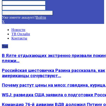
Уже имеете аккаунт?
Войти
X
Новости
ТВ Онлайн
Контакты
Топ
В Ялте отдыхающих экстренно призвали покин
пляжи…
Российская шестовичка Разина рассказала, как
американцы сочувствуют…
Почему растут цены на мясо: говядина, курица
WSJ: разведка США заявила о подготовке Росс
Командир 76-й дивизии ВДВ доложил Путину 