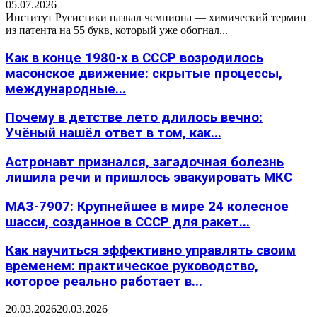
05.07.2026
Институт Русистики назвал чемпиона — химический термин
из патента на 55 букв, который уже обогнал...
Как в конце 1980-х в СССР возродилось
масонское движение: скрытые процессы,
международные...
Почему в детстве лето длилось вечно:
Учёный нашёл ответ в том, как...
Астронавт признался, загадочная болезнь
лишила речи и пришлось эвакуировать МКС
МАЗ-7907: Крупнейшее в мире 24 колесное
шасси, созданное в СССР для ракет...
Как научиться эффективно управлять своим
временем: практическое руководство,
которое реально работает в...
20.03.2026
20.03.2026