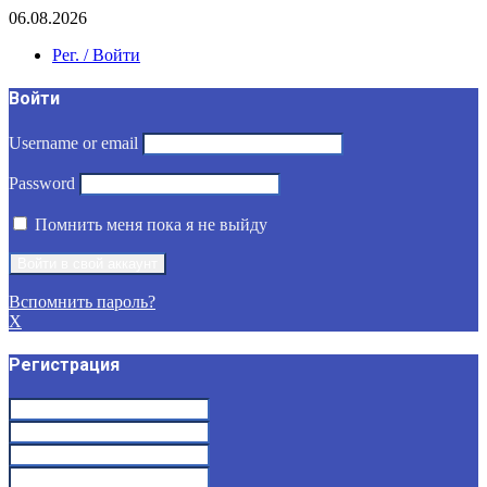
06.08.2026
Рег. / Войти
Войти
Username or email
Password
Помнить меня пока я не выйду
Вспомнить пароль?
X
Регистрация