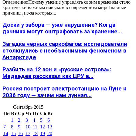
Оглавление:Почему умение управлять своим временем стало
критически важным навыком в современном миреГлавные
причины, из-за которых...
Доски у забора — уже нарушение? Когда
дачника могут оштрафовать за хранение...
Загадка черных саркофагов: исследователи
столкнулись с необъяснимым феноменом в
Антарктиде
Разбить на 12 зон и «русские острова»:
Медведев рассказал как ЦРУ в...
Россия построит электростанцию на Луне к
2036 году — зачем нам лунная...
Сентябрь 2015
Пн
Вт
Ср
Чт
Пт
Сб
Вс
1
2
3
4
5
6
7
8
9
10
11
12
13
14
15
16
17
18
19
20