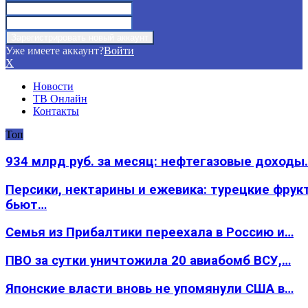
Уже имеете аккаунт?
Войти
X
Новости
ТВ Онлайн
Контакты
Топ
934 млрд руб. за месяц: нефтегазовые доходы
Персики, нектарины и ежевика: турецкие фрук
бьют…
Семья из Прибалтики переехала в Россию и…
ПВО за сутки уничтожила 20 авиабомб ВСУ,…
Японские власти вновь не упомянули США в…