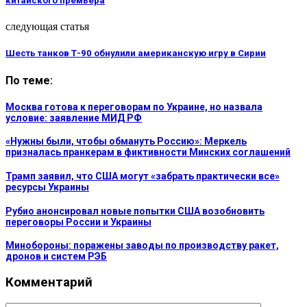
китайского премьера
следующая статья
Шесть танков Т-90 обнулили американскую игру в Сирии
По теме:
Москва готова к переговорам по Украине, но назвала
условие: заявление МИД РФ
«Нужны были, чтобы обмануть Россию»: Меркель
призналась пранкерам в фиктивности Минских соглашений
Трамп заявил, что США могут «забрать практически все»
ресурсы Украины
Рубио анонсировал новые попытки США возобновить
переговоры России и Украины
Минобороны: поражены заводы по производству ракет,
дронов и систем РЭБ
Комментарий