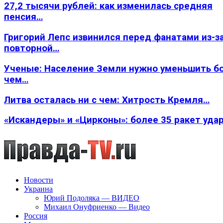
27,2 тысячи рублей: как изменилась средняя
пенсия…
Григорий Лепс извинился перед фанатами из-з
повторной…
Ученые: Население Земли нужно уменьшить б
чем…
Литва осталась ни с чем: Хитрость Кремля…
«Искандеры» и «Цирконы»: более 35 ракет уда
Новости
Украина
Юрий Подоляка — ВИДЕО
Михаил Онуфриенко — Видео
Россия