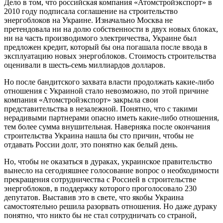
Дело в том, что российская компания «Атомстройэкспорт» в
2010 году подписала соглашение на строительство
энергоблоков на Украине. Изначально Москва не
претендовала ни на долю собственности в двух новых блоках,
ни на часть производимого электричества, Украине был
предложен кредит, который бы она погашала после ввода в
эксплуатацию новых энергоблоков. Стоимость строительства
оценивали в шесть-семь миллиардов долларов.
Но после бандитского захвата власти продолжать какие-либо
отношения с Украиной стало невозможно, по этой причине
компания «Атомстройэкспорт» закрыла свои
представительства в незалежной. Понятно, что с такими
нерадивыми партнерами опасно иметь какие-либо отношения,
тем более сумма внушительная. Наверняка после окончания
строительства Украина нашла бы сто причин, чтобы не
отдавать России долг, это понятно как белый день.
Но, чтобы не оказаться в дураках, украинское правительство
вынесло на сегодняшнее голосование вопрос о необходимости
прекращения сотрудничества с Россией в строительстве
энергоблоков, в поддержку которого проголосовало 230
депутатов. Выставив это в свете, что якобы Украина
самостоятельно решила разорвать отношения. Но даже дураку
понятно, что никто бы не стал сотрудничать со страной,