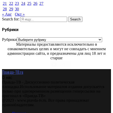
21
22
23
24
25
26
27
28
29
30
« Авг
Окт »
Search for:
Search
Рубрики
Рубрики
Материалы предоставляются исключительно в
ознакомительных целях и могут не совпадать с мнением
администрации сайта, и предназначены для лиц 18 лет и
старше
Правда-ТВ.ru
О нас
Правда-ТВ - Дискуссионно политическая
площадка.Использование материалов издания допускается
только при одновременном размещении гиперссылки на
оригинал в «Правда-ТВ»
@2023 - www.pravda-tv.ru. Все права принадлежат
правообладателям.