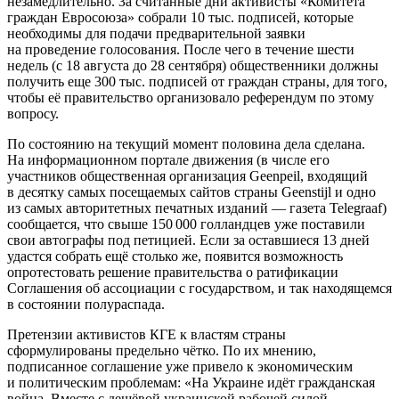
незамедлительно. За считанные дни активисты «Комитета
граждан Евросоюза» собрали 10 тыс. подписей, которые
необходимы для подачи предварительной заявки
на проведение голосования. После чего в течение шести
недель (с 18 августа до 28 сентября) общественники должны
получить еще 300 тыс. подписей от граждан страны, для того,
чтобы её правительство организовало референдум по этому
вопросу.
По состоянию на текущий момент половина дела сделана.
На информационном портале движения (в числе его
участников общественная организация Geenpeil, входящий
в десятку самых посещаемых сайтов страны Geenstijl и одно
из самых авторитетных печатных изданий — газета Telegraaf)
сообщается, что свыше 150 000 голландцев уже поставили
свои автографы под петицией. Если за оставшиеся 13 дней
удастся собрать ещё столько же, появится возможность
опротестовать решение правительства о ратификации
Соглашения об ассоциации с государством, и так находящемся
в состоянии полураспада.
Претензии активистов КГЕ к властям страны
сформулированы предельно чётко. По их мнению,
подписанное соглашение уже привело к экономическим
и политическим проблемам: «На Украине идёт гражданская
война. Вместе с дешёвой украинской рабочей силой