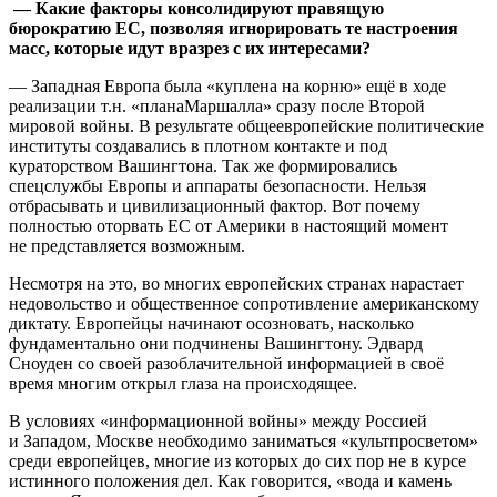
— Какие факторы консолидируют правящую
бюрократию ЕС, позволяя игнорировать те настроения
масс, которые идут вразрез с их интересами?
— Западная Европа была «куплена на корню» ещё в ходе
реализации т.н. «планаМаршалла» сразу после Второй
мировой войны. В результате общеевропейские политические
институты создавались в плотном контакте и под
кураторством Вашингтона. Так же формировались
спецслужбы Европы и аппараты безопасности. Нельзя
отбрасывать и цивилизационный фактор. Вот почему
полностью оторвать ЕС от Америки в настоящий момент
не представляется возможным.
Несмотря на это, во многих европейских странах нарастает
недовольство и общественное сопротивление американскому
диктату. Европейцы начинают осозновать, насколько
фундаментально они подчинены Вашингтону. Эдвард
Сноуден со своей разоблачительной информацией в своё
время многим открыл глаза на происходящее.
В условиях «информационной войны» между Россией
и Западом, Москве необходимо заниматься «культпросветом»
среди европейцев, многие из которых до сих пор не в курсе
истинного положения дел. Как говорится, «вода и камень