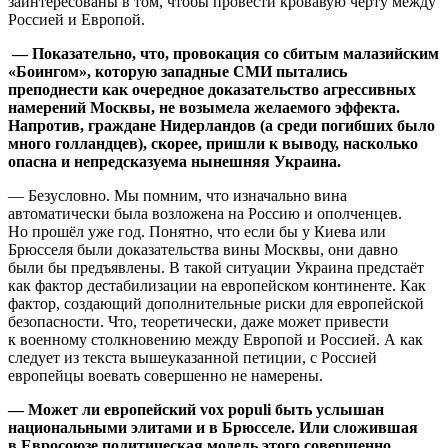
заинтересованы в том, чтобы провести кровавую черту между
Россией и Европой.
— Показательно, что, провокация со сбитым малазийским
«Боингом», которую западные СМИ пытались
преподнести как очередное доказательство агрессивных
намерений Москвы, не возымела желаемого эффекта.
Напротив, граждане Нидерландов (а среди погибших было
много голландцев), скорее, пришли к выводу, насколько
опасна и непредсказуема нынешняя Украина.
— Безусловно. Мы помним, что изначально вина
автоматически была возложена на Россию и ополченцев.
Но прошёл уже год. Понятно, что если бы у Киева или
Брюсселя были доказательства вины Москвы, они давно
были бы предъявлены. В такой ситуации Украина предстаёт
как фактор дестабилизации на европейском континенте. Как
фактор, создающий дополнительные риски для европейской
безопасности. Что, теоретически, даже может привести
к военному столкновению между Европой и Россией. А как
следует из текста вышеуказанной петиции, с Россией
европейцы воевать совершенно не намерены.
— Может ли европейский vox populi быть услышан
национальными элитами и в Брюсселе. Или сложившая
в Евросоюзе политическая модель этого совершенно