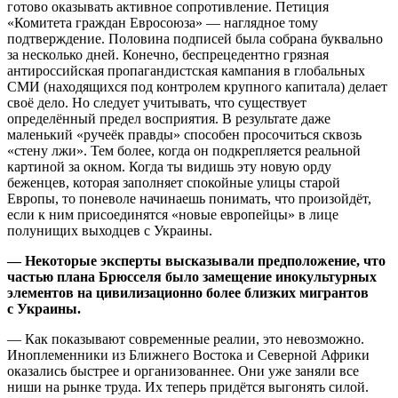
готово оказывать активное сопротивление. Петиция
«Комитета граждан Евросоюза» — наглядное тому
подтверждение. Половина подписей была собрана буквально
за несколько дней. Конечно, беспрецедентно грязная
антироссийская пропагандистская кампания в глобальных
СМИ (находящихся под контролем крупного капитала) делает
своё дело. Но следует учитывать, что существует
определённый предел восприятия. В результате даже
маленький «ручеёк правды» способен просочиться сквозь
«стену лжи». Тем более, когда он подкрепляется реальной
картиной за окном. Когда ты видишь эту новую орду
беженцев, которая заполняет спокойные улицы старой
Европы, то поневоле начинаешь понимать, что произойдёт,
если к ним присоединятся «новые европейцы» в лице
полунищих выходцев с Украины.
— Некоторые эксперты высказывали предположение, что
частью плана Брюсселя было замещение инокультурных
элементов на цивилизационно более близких мигрантов
с Украины.
— Как показывают современные реалии, это невозможно.
Иноплеменники из Ближнего Востока и Северной Африки
оказались быстрее и организованнее. Они уже заняли все
ниши на рынке труда. Их теперь придётся выгонять силой.