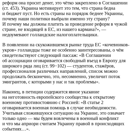
реформ она просит денег, это чётко закреплено в Соглашении
(ст. 453). Украина мотивирует это тем, что страна бедна
и бюджет пуст. Но есть страны на порядок беднее Украины,
почему наши политики выбрали именно эту страну?
И почему мы должны платить за проведение реформ в чужой
стране, не входящей в ЕС, из нашего кармана?», —
недоумевают голландские налогоплательщики.
В появлении на скукожившемся рынке труда ЕС «кочевников-
укров» голландцы тоже не особенно заинтересованы, о чём
свидетельствуют следующий пассаж: «В Соглашении
об ассоциации оговаривается свободный въезд в Европу для
широкого ряда лиц (ст. 99−102) — студентов, стажёров,
профессионалов различных направлений, список можно
продолжать бесконечно, это, несомненно, увеличит поток
эмигрантов, с которыми у нас и так проблемы».
Наконец, в петиции содержится явное указание
на неготовность европейского сообщества к открытому
военному противостоянию с Россией: «В статье 2
оговаривается военная помощь в случае необходимости.
Учитывая сложившуюся ситуацию на Украине, это означает
только одно — мы будем вовлечены в военный конфликт
и что мы априори считаем Украину правой в происходящих
событиях…».