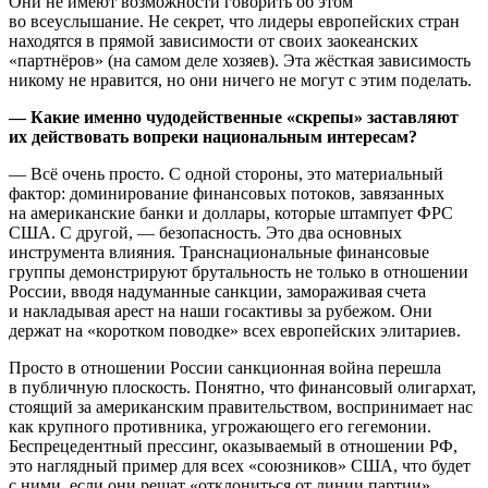
Они не имеют возможности говорить об этом
во всеуслышание. Не секрет, что лидеры европейских стран
находятся в прямой зависимости от своих заокеанских
«партнёров» (на самом деле хозяев). Эта жёсткая зависимость
никому не нравится, но они ничего не могут с этим поделать.
— Какие именно чудодейственные «скрепы» заставляют
их действовать вопреки национальным интересам?
— Всё очень просто. С одной стороны, это материальный
фактор: доминирование финансовых потоков, завязанных
на американские банки и доллары, которые штампует ФРС
США. С другой, — безопасность. Это два основных
инструмента влияния. Транснациональные финансовые
группы демонстрируют брутальность не только в отношении
России, вводя надуманные санкции, замораживая счета
и накладывая арест на наши госактивы за рубежом. Они
держат на «коротком поводке» всех европейских элитариев.
Просто в отношении России санкционная война перешла
в публичную плоскость. Понятно, что финансовый олигархат,
стоящий за американским правительством, воспринимает нас
как крупного противника, угрожающего его гегемонии.
Беспрецедентный прессинг, оказываемый в отношении РФ,
это наглядный пример для всех «союзников» США, что будет
с ними, если они решат «отклониться от линии партии».