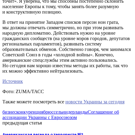
точит». Я уверена, что мы способны постепенно склонить
население Европы к тому, чтобы занять более разумную
и конструктивную позицию.
В ответ на принятие Западом списков персон нон грата,
мы должны отвечать симметрично, но при этом развивать
народную дипломатию. Действовать нужно на уровне
гражданских сообществ (на уровне мэров городов, депутатов
региональных парламентов), развивать систему
образовательных обменов. Собственно говоря, чем занимался
Советский Союз в годы «холодной войны». Конечно,
американские спецслужбы этим активно пользовались.
Но сегодня нам хорошо известны методы их работы, так что
их можно эффективно нейтрализовать.
Источник
Фото: ZUMA/ТАСС
Также можете посмотреть все
новости Украины за сегодня
бизнес
конкуренция
брюссель
нидерланды
Соглашение об
ассоциации Украины с Евросоюзом
предыдущая статья
Американская легенда о террористе №1