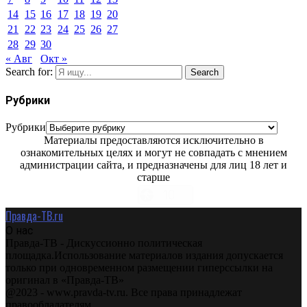
14
15
16
17
18
19
20
21
22
23
24
25
26
27
28
29
30
« Авг
Окт »
Search for:
Search
Рубрики
Рубрики
Материалы предоставляются исключительно в
ознакомительных целях и могут не совпадать с мнением
администрации сайта, и предназначены для лиц 18 лет и
старше
Правда-ТВ.ru
О нас
Правда-ТВ - Дискуссионно политическая
площадка.Использование материалов издания допускается
только при одновременном размещении гиперссылки на
оригинал в «Правда-ТВ»
@2023 - www.pravda-tv.ru. Все права принадлежат
правообладателям.