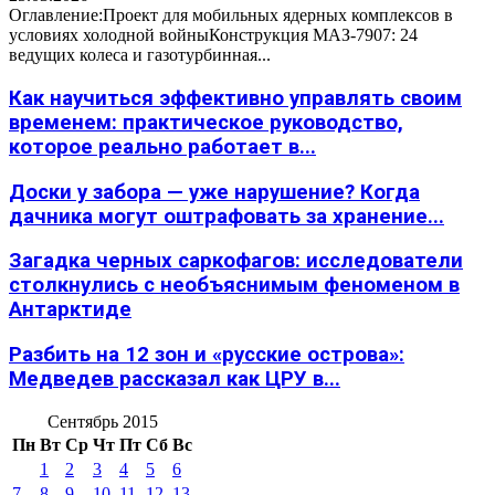
Оглавление:Проект для мобильных ядерных комплексов в
условиях холодной войныКонструкция МАЗ-7907: 24
ведущих колеса и газотурбинная...
Как научиться эффективно управлять своим
временем: практическое руководство,
которое реально работает в...
Доски у забора — уже нарушение? Когда
дачника могут оштрафовать за хранение...
Загадка черных саркофагов: исследователи
столкнулись с необъяснимым феноменом в
Антарктиде
Разбить на 12 зон и «русские острова»:
Медведев рассказал как ЦРУ в...
Сентябрь 2015
Пн
Вт
Ср
Чт
Пт
Сб
Вс
1
2
3
4
5
6
7
8
9
10
11
12
13