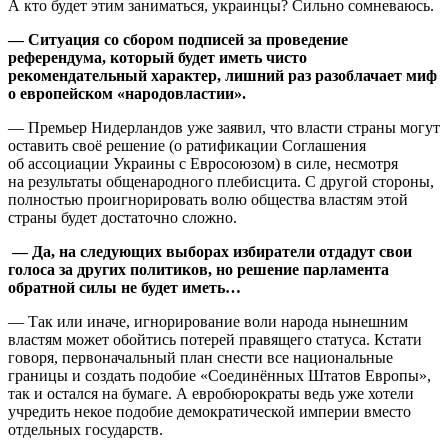
А кто будет этим заниматься, украинцы? Сильно сомневаюсь.
— Ситуация со сбором подписей за проведение
референдума, который будет иметь чисто
рекомендательный характер, лишний раз разоблачает миф
о европейском «народовластии».
— Премьер Нидерландов уже заявил, что власти страны могут
оставить своё решение (о ратификации Соглашения
об ассоциации Украины с Евросоюзом) в силе, несмотря
на результаты общенародного плебисцита. С другой стороны,
полностью проигнорировать волю общества властям этой
страны будет достаточно сложно.
— Да, на следующих выборах избиратели отдадут свои
голоса за других политиков, но решение парламента
обратной силы не будет иметь…
— Так или иначе, игнорирование воли народа нынешним
властям может обойтись потерей правящего статуса. Кстати
говоря, первоначальный план снести все национальные
границы и создать подобие «Соединённых Штатов Европы»,
так и остался на бумаге. А евробюрократы ведь уже хотели
учредить некое подобие демократической империи вместо
отдельных государств.