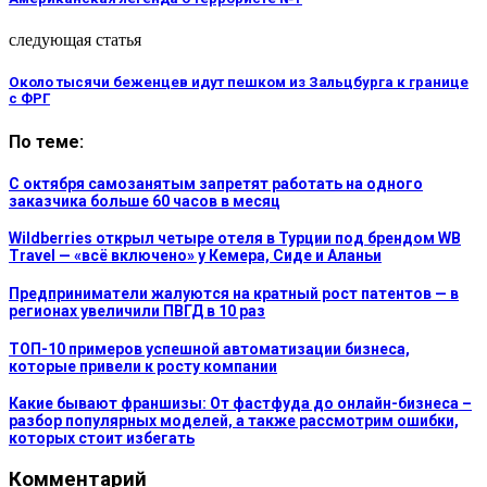
следующая статья
Около тысячи беженцев идут пешком из Зальцбурга к границе
с ФРГ
По теме:
С октября самозанятым запретят работать на одного
заказчика больше 60 часов в месяц
Wildberries открыл четыре отеля в Турции под брендом WB
Travel — «всё включено» у Кемера, Сиде и Аланьи
Предприниматели жалуются на кратный рост патентов — в
регионах увеличили ПВГД в 10 раз
ТОП-10 примеров успешной автоматизации бизнеса,
которые привели к росту компании
Какие бывают франшизы: От фастфуда до онлайн-бизнеса –
разбор популярных моделей, а также рассмотрим ошибки,
которых стоит избегать
Комментарий