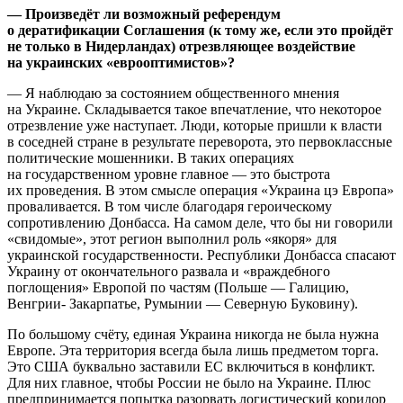
— Произведёт ли возможный референдум
о дератификации Соглашения (к тому же, если это пройдёт
не только в Нидерландах) отрезвляющее воздействие
на украинских «еврооптимистов»?
— Я наблюдаю за состоянием общественного мнения
на Украине. Складывается такое впечатление, что некоторое
отрезвление уже наступает. Люди, которые пришли к власти
в соседней стране в результате переворота, это первоклассные
политические мошенники. В таких операциях
на государственном уровне главное — это быстрота
их проведения. В этом смысле операция «Украина цэ Европа»
проваливается. В том числе благодаря героическому
сопротивлению Донбасса. На самом деле, что бы ни говорили
«свидомые», этот регион выполнил роль «якоря» для
украинской государственности. Республики Донбасса спасают
Украину от окончательного развала и «враждебного
поглощения» Европой по частям (Польше — Галицию,
Венгрии- Закарпатье, Румынии — Северную Буковину).
По большому счёту, единая Украина никогда не была нужна
Европе. Эта территория всегда была лишь предметом торга.
Это США буквально заставили ЕС включиться в конфликт.
Для них главное, чтобы России не было на Украине. Плюс
предпринимается попытка разорвать логистический коридор