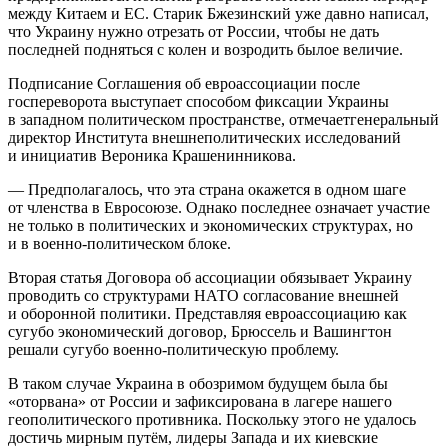
между Китаем и ЕС. Старик Бжезинский уже давно написал,
что Украину нужно отрезать от России, чтобы не дать
последней подняться с колен и возродить былое величие.
Подписание Соглашения об евроассоциации после
госпереворота выступает способом фиксации Украины
в западном политическом пространстве, отмечаетгенеральный
директор Института внешнеполитических исследований
и инициатив Вероника Крашенинникова.
— Предполагалось, что эта страна окажется в одном шаге
от членства в Евросоюзе. Однако последнее означает участие
не только в политических и экономических структурах, но
и в военно-политическом блоке.
Вторая статья Договора об ассоциации обязывает Украину
проводить со структурами НАТО согласование внешней
и оборонной политики. Представляя евроассоциацию как
сугубо экономический договор, Брюссель и Вашингтон
решали сугубо военно-политическую проблему.
В таком случае Украина в обозримом будущем была бы
«оторвана» от России и зафиксирована в лагере нашего
геополитического противника. Поскольку этого не удалось
достичь мирным путём, лидеры Запада и их киевские