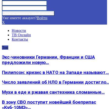
Уже имеете аккаунт?
Войти
X
Новости
ТВ Онлайн
Контакты
Топ
Экс-чиновники Германии, Франции и США
предложили новую…
Пилипсон: кризис в НАТО на Западе называют…
Число заявлений об НЛО в Германии достигло
Мухи в еде и ржавая сантехника сломанные…
В зону СВО поступит новейший боеприпас
«Куб-10МЭ»…