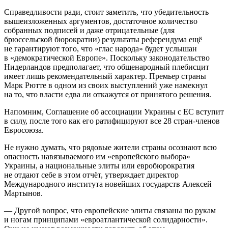
Справедливости ради, стоит заметить, что убедительность
вышеизложенных аргументов, достаточное количество
собранных подписей и даже отрицательные (для
брюссельской бюрократии) результаты референдума ещё
не гарантируют того, что «глас народа» будет услышан
в «демократической Европе». Поскольку законодательство
Нидерландов предполагает, что общенародный плебисцит
имеет лишь рекомендательный характер. Премьер страны
Марк Рютте в одном из своих выступлений уже намекнул
на то, что власти едва ли откажутся от принятого решения.
Напомним, Соглашение об ассоциации Украины с ЕС вступит
в силу, после того как его ратифицируют все 28 стран-членов
Евросоюза.
Не нужно думать, что рядовые жители страны осознают всю
опасность навязываемого им «европейского выбора»
Украины, а национальные элиты или евробюрократия
не отдают себе в этом отчёт, утверждает директор
Международного института новейших государств Алексей
Мартынов.
— Другой вопрос, что европейские элиты связаны по рукам
и ногам принципами «евроатлантической солидарности».