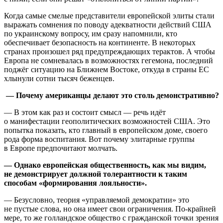
Когда самые смелые представители европейской элиты стали
выражать сомнения по поводу адекватности действий США
по украинскому вопросу, им сразу напомнили, кто
обеспечивает безопасность на континенте. В некоторых
странах произошел ряд предупреждающих терактов. А чтобы
Европа не сомневалась в возможностях гегемона, последний
поджёг ситуацию на Ближнем Востоке, откуда в страны ЕС
хлынули сотни тысяч беженцев.
— Почему американцы делают это столь демонстративно?
— В этом как раз и состоит смысл — речь идёт
о манифестации геополитических возможностей США. Это
попытка показать, кто главный в европейском доме, своего
рода форма воспитания. Вот почему элитарные группы
в Европе предпочитают молчать.
— Однако европейская общественность, как мы видим,
не демонстрирует должной толерантности к таким
способам «формирования лояльности».
— Безусловно, теория «управляемой демократии» это
не пустые слова, но она имеет свои ограничения. По-крайней
мере, то же голландское общество с гражданской точки зрения