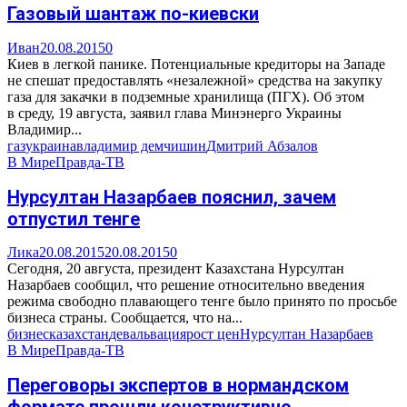
Газовый шантаж по-киевски
Иван
20.08.2015
0
Киев в легкой панике. Потенциальные кредиторы на Западе
не спешат предоставлять «незалежной» средства на закупку
газа для закачки в подземные хранилища (ПГХ). Об этом
в среду, 19 августа, заявил глава Минэнерго Украины
Владимир...
газ
украина
владимир демчишин
Дмитрий Абзалов
В Мире
Правда-ТВ
Нурсултан Назарбаев пояснил, зачем
отпустил тенге
Лика
20.08.2015
20.08.2015
0
Сегодня, 20 августа, президент Казахстана Нурсултан
Назарбаев сообщил, что решение относительно введения
режима свободно плавающего тенге было принято по просьбе
бизнеса страны. Сообщается, что на...
бизнес
казахстан
девальвация
рост цен
Нурсултан Назарбаев
В Мире
Правда-ТВ
Переговоры экспертов в нормандском
формате прошли конструктивно