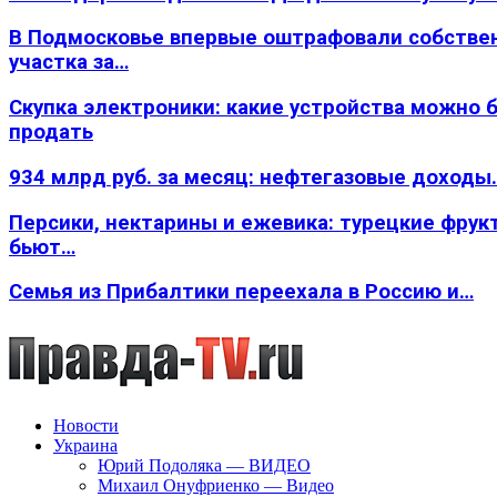
В Подмосковье впервые оштрафовали собстве
участка за…
Скупка электроники: какие устройства можно 
продать
934 млрд руб. за месяц: нефтегазовые доходы
Персики, нектарины и ежевика: турецкие фрук
бьют…
Семья из Прибалтики переехала в Россию и…
Новости
Украина
Юрий Подоляка — ВИДЕО
Михаил Онуфриенко — Видео