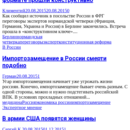
Климентий
20.08.2015
20.08.2015
0
Как сообщил источник в посольстве России в ФРГ
переговоры экспертов нормандской четверки (Франция,
Германия, Украина и Россия) в Берлине закончились. Встреча
прошла в «конструктивном ключе»....
Берлин
нормандская
четверка
переговоры
эксперт
конституционная реформа
В России
Импортозамещение в России смерти
подобно
Герман
20.08.2015
1
Угар импортозамещения начинает уже угрожать жизни
россиян. Конечно, импортозамещение бывает очень разным. С
одной стороны, можно и нужно подстегивать российский
ВПК. В условиях прохладных отношений...
медицина
Россия
экономика россии
импортозамещение
Экспертное мнение
В армии США появятся женщины
Сергей К.
20.08.2015
01.12.2015
1