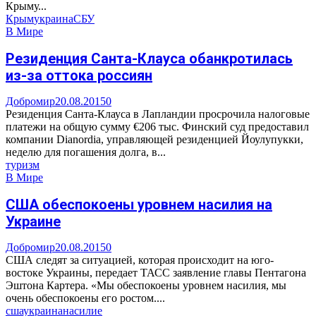
Крыму...
Крым
украина
СБУ
В Мире
Резиденция Санта-Клауса обанкротилась
из-за оттока россиян
Добромир
20.08.2015
0
Резиденция Санта-Клауса в Лапландии просрочила налоговые
платежи на общую сумму €206 тыс. Финский суд предоставил
компании Dianordia, управляющей резиденцией Йоулупукки,
неделю для погашения долга, в...
туризм
В Мире
США обеспокоены уровнем насилия на
Украине
Добромир
20.08.2015
0
США следят за ситуацией, которая происходит на юго-
востоке Украины, передает ТАСС заявление главы Пентагона
Эштона Картера. «Мы обеспокоены уровнем насилия, мы
очень обеспокоены его ростом....
сша
украина
насилие