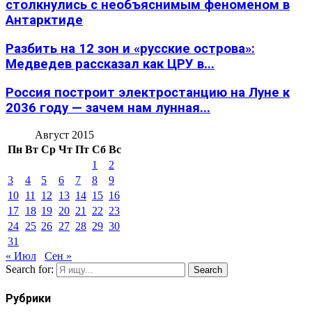
столкнулись с необъяснимым феноменом в
Антарктиде
Разбить на 12 зон и «русские острова»:
Медведев рассказал как ЦРУ в...
Россия построит электростанцию на Луне к
2036 году — зачем нам лунная...
Август 2015
Пн
Вт
Ср
Чт
Пт
Сб
Вс
1
2
3
4
5
6
7
8
9
10
11
12
13
14
15
16
17
18
19
20
21
22
23
24
25
26
27
28
29
30
31
« Июл
Сен »
Search for:
Search
Рубрики