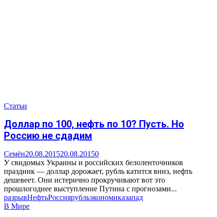
Статьи
Доллар по 100, нефть по 10? Пусть. Но
Россию не сдадим
Семён
20.08.2015
20.08.2015
0
У свидомых Украины и российских белоленточников
праздник — доллар дорожает, рубль катится вниз, нефть
дешевеет. Они истерично прокручивают вот это
прошлогоднее выступление Путина с прогнозами...
разрыв
Нефть
Россия
рубль
экономика
запад
В Мире