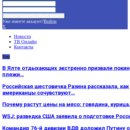
Уже имеете аккаунт?
Войти
X
Новости
ТВ Онлайн
Контакты
Топ
В Ялте отдыхающих экстренно призвали покин
пляжи…
Российская шестовичка Разина рассказала, как
американцы сочувствуют…
Почему растут цены на мясо: говядина, курица
WSJ: разведка США заявила о подготовке Росс
Командир 76-й дивизии ВДВ доложил Путину 