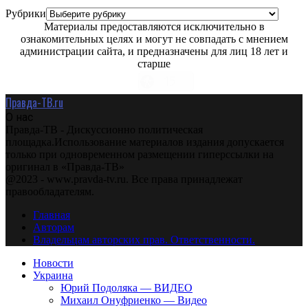
Рубрики
Материалы предоставляются исключительно в
ознакомительных целях и могут не совпадать с мнением
администрации сайта, и предназначены для лиц 18 лет и
старше
Правда-ТВ.ru
О нас
Правда-ТВ - Дискуссионно политическая
площадка.Использование материалов издания допускается
только при одновременном размещении гиперссылки на
оригинал в «Правда-ТВ»
@2023 - www.pravda-tv.ru. Все права принадлежат
правообладателям.
Главная
Авторам
Владельцам авторских прав. Ответственности.
Новости
Украина
Юрий Подоляка — ВИДЕО
Михаил Онуфриенко — Видео