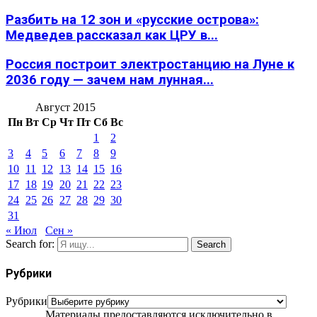
Разбить на 12 зон и «русские острова»:
Медведев рассказал как ЦРУ в...
Россия построит электростанцию на Луне к
2036 году — зачем нам лунная...
Август 2015
Пн
Вт
Ср
Чт
Пт
Сб
Вс
1
2
3
4
5
6
7
8
9
10
11
12
13
14
15
16
17
18
19
20
21
22
23
24
25
26
27
28
29
30
31
« Июл
Сен »
Search for:
Search
Рубрики
Рубрики
Материалы предоставляются исключительно в