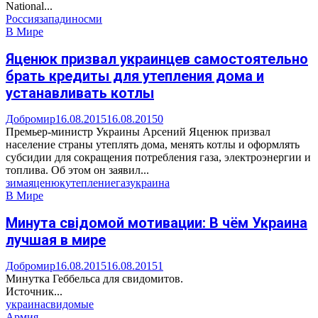
National...
Россия
запад
иносми
В Мире
Яценюк призвал украинцев самостоятельно
брать кредиты для утепления дома и
устанавливать котлы
Добромир
16.08.2015
16.08.2015
0
Премьер-министр Украины Арсений Яценюк призвал
население страны утеплять дома, менять котлы и оформлять
субсидии для сокращения потребления газа, электроэнергии и
топлива. Об этом он заявил...
зима
яценюк
утепление
газ
украина
В Мире
Минута свiдомой мотивации: В чём Украина
лучшая в мире
Добромир
16.08.2015
16.08.2015
1
Минутка Геббельса для свидомитов.
Источник...
украина
свидомые
Армия