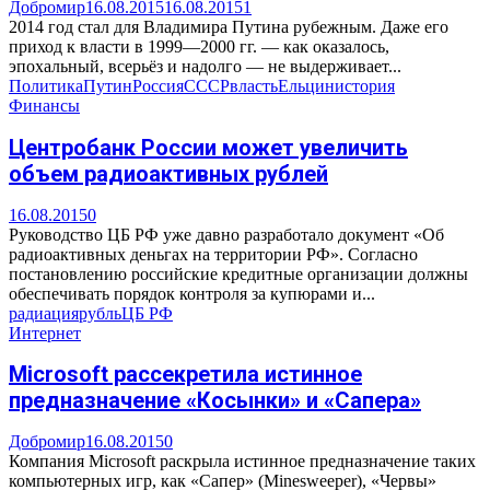
Добромир
16.08.2015
16.08.2015
1
2014 год стал для Владимира Путина рубежным. Даже его
приход к власти в 1999—2000 гг. — как оказалось,
эпохальный, всерьёз и надолго — не выдерживает...
Политика
Путин
Россия
СССР
власть
Ельцин
история
Финансы
Центробанк России может увеличить
объем радиоактивных рублей
16.08.2015
0
Руководство ЦБ РФ уже давно разработало документ «Об
радиоактивных деньгах на территории РФ». Согласно
постановлению российские кредитные организации должны
обеспечивать порядок контроля за купюрами и...
радиация
рубль
ЦБ РФ
Интернет
Microsoft рассекретила истинное
предназначение «Косынки» и «Сапера»
Добромир
16.08.2015
0
Компания Microsoft раскрыла истинное предназначение таких
компьютерных игр, как «Сапер» (Minesweeper), «Червы»