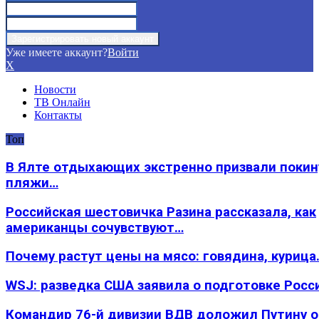
Уже имеете аккаунт?
Войти
X
Новости
ТВ Онлайн
Контакты
Топ
В Ялте отдыхающих экстренно призвали покин
пляжи…
Российская шестовичка Разина рассказала, как
американцы сочувствуют…
Почему растут цены на мясо: говядина, курица
WSJ: разведка США заявила о подготовке Росс
Командир 76-й дивизии ВДВ доложил Путину 