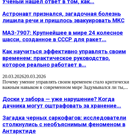
Учёный нашёл ответ в том, как...
Астронавт признался, загадочная болезнь
лишила речи и пришлось эвакуировать МКС
МАЗ-7907: Крупнейшее в мире 24 колесное
шасси, созданное в СССР для ракет...
Как научиться эффективно управлять своим
временем: практическое руководство,
которое реально работает в...
20.03.2026
20.03.2026
Почему умение управлять своим временем стало критически
важным навыком в современном мире Задумывался ли ты,...
Доски у забора — уже нарушение? Когда
дачника могут оштрафовать за хранение...
Загадка черных саркофагов: исследователи
столкнулись с необъяснимым феноменом в
Антарктиде