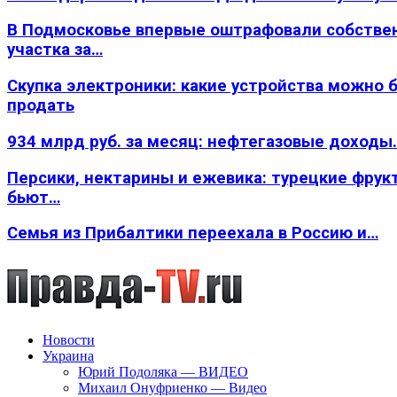
В Подмосковье впервые оштрафовали собстве
участка за…
Скупка электроники: какие устройства можно 
продать
934 млрд руб. за месяц: нефтегазовые доходы
Персики, нектарины и ежевика: турецкие фрук
бьют…
Семья из Прибалтики переехала в Россию и…
Новости
Украина
Юрий Подоляка — ВИДЕО
Михаил Онуфриенко — Видео