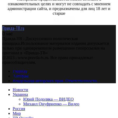
ознакомительных целях и могут не совпадать с мнением
администрации сайта, и предназначены для лиц 18 лет и
старше
Правда-ТВ.ru
О нас
Правда-ТВ - Дискуссионно политическая
площадка.Использование материалов издания допускается
только при одновременном размещении гиперссылки на
оригинал в «Правда-ТВ»
@2023 - www.pravda-tv.ru. Все права принадлежат
правообладателям.
Главная
Авторам
Владельцам авторских прав. Ответственности.
Новости
Украина
Юрий Подоляка — ВИДЕО
Михаил Онуфриенко — Видео
Россия
Мир