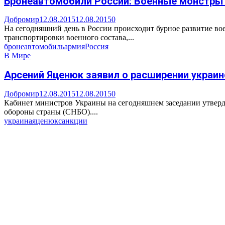
Бронеавтомобили России: Военные монстры 
Добромир
12.08.2015
12.08.2015
0
На сегодняшний день в России происходит бурное развитие во
транспортировки военного состава,...
бронеавтомобиль
армия
Россия
В Мире
Арсений Яценюк заявил о расширении украин
Добромир
12.08.2015
12.08.2015
0
Кабинет министров Украины на сегодняшнем заседании утверди
обороны страны (СНБО)....
украина
яценюк
санкции