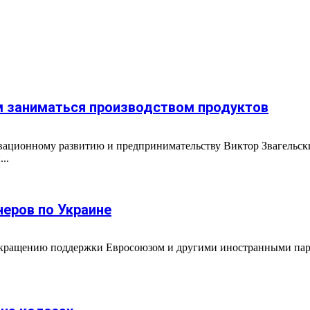
м заниматься производством продуктов
вационному развитию и предпринимательству Виктор Звагельски
..
неров по Украине
екращению поддержки Евросоюзом и другими иностранными пар