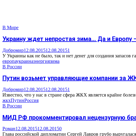
В Мире
Украину ждет непростая зима… Да и Европу 
Добромир
12.08.2015
12.08.2015
1
У Украины как не было, так и нет денег для создания запасов га
европа
украина
энергия
зима
В России
Путин возьмет управляющие компании за Ж
Добромир
12.08.2015
12.08.2015
1
Известно, что у нас в стране сфера ЖКХ является крайне болезн
жкх
Путин
Россия
В России
МИД РФ прокомментировал нецензурную бр
Роман
12.08.2015
12.08.2015
0
Глава российской дипломатии Сергей Лавров грубо выругалася