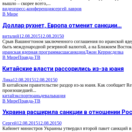
вышло – скорее всего,...
видео
пресс-конференция
сергей лавров
В Мире
Доллар рухнет, Европа отменит санкции…
виталий
12.08.2015
12.08.2015
0
Срыв Вашингтоном заключенного соглашения по иранской ядер
быть международной резервной валютой, а на Ближнем Востоке
иранская ядерная программа
сша
санкции
Джон Керри
сделка
В Мире
Правда-ТВ
Китайские власти рассорились из-за юаня
Лика
12.08.2015
12.08.2015
0
В китайском правительстве раздор из-за юаня. Как сообщает R
произошедшей...
китай
экспорт
юань
девальвация
В Мире
Правда-ТВ
Украина расширила санкции в отношении Ро
Сергей
12.08.2015
12.08.2015
0
Кабинет министров Украины утвердил второй пакет санкций в 