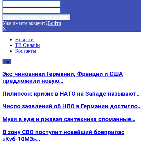
Уже имеете аккаунт?
Войти
X
Новости
ТВ Онлайн
Контакты
Топ
Экс-чиновники Германии, Франции и США
предложили новую…
Пилипсон: кризис в НАТО на Западе называют…
Число заявлений об НЛО в Германии достигло
Мухи в еде и ржавая сантехника сломанные…
В зону СВО поступит новейший боеприпас
«Куб-10МЭ»…