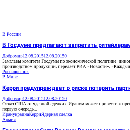
В России
В Госдуме предлагают запретить ритейлера
Добромир
12.08.2015
12.08.2015
0
Замглавы комитета Госдумы по экономической политике, инно
производством продукции, передает РИА «Новости». «Каждый.
Россия
рынок
В Мире
Керри предупреждает о риске потерять парт
Добромир
12.08.2015
12.08.2015
0
Отказ США от ядерной сделки с Ираном может привести к пр
первую очередь...
Иран
украина
Керри
Ядерная сделка
Армия