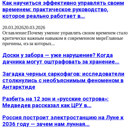
Как научиться эффективно управлять своим
временем: практическое руководство,
которое реально работает в...
20.03.2026
20.03.2026
Оглавление:Почему умение управлять своим временем стало
критически важным навыком в современном миреГлавные
причины, из-за которых...
Доски у забора — уже нарушение? Когда
дачника могут оштрафовать за хранение...
Загадка черных саркофагов: исследователи
столкнулись с необъяснимым феноменом в
Антарктиде
Разбить на 12 зон и «русские острова»:
Медведев рассказал как ЦРУ в...
Россия построит электростанцию на Луне к
2036 году — зачем нам лунная...