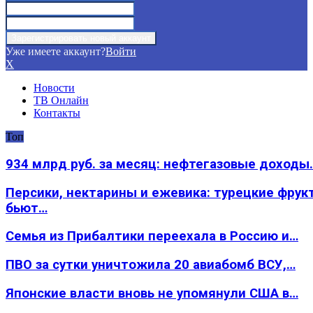
Уже имеете аккаунт?
Войти
X
Новости
ТВ Онлайн
Контакты
Топ
934 млрд руб. за месяц: нефтегазовые доходы
Персики, нектарины и ежевика: турецкие фрук
бьют…
Семья из Прибалтики переехала в Россию и…
ПВО за сутки уничтожила 20 авиабомб ВСУ,…
Японские власти вновь не упомянули США в…