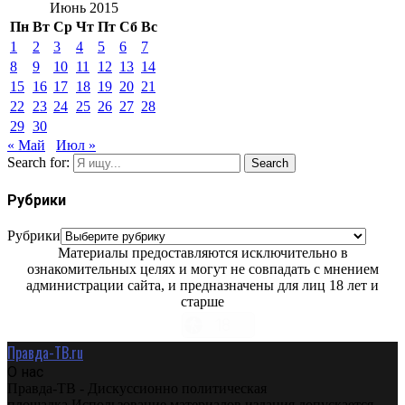
Июнь 2015
Пн
Вт
Ср
Чт
Пт
Сб
Вс
1
2
3
4
5
6
7
8
9
10
11
12
13
14
15
16
17
18
19
20
21
22
23
24
25
26
27
28
29
30
« Май
Июл »
Search for:
Search
Рубрики
Рубрики
Материалы предоставляются исключительно в
ознакомительных целях и могут не совпадать с мнением
администрации сайта, и предназначены для лиц 18 лет и
старше
Правда-ТВ.ru
О нас
Правда-ТВ - Дискуссионно политическая
площадка.Использование материалов издания допускается