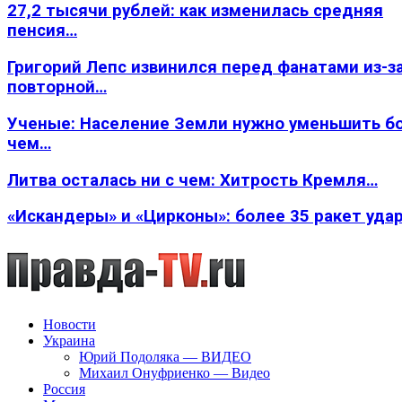
27,2 тысячи рублей: как изменилась средняя
пенсия…
Григорий Лепс извинился перед фанатами из-з
повторной…
Ученые: Население Земли нужно уменьшить б
чем…
Литва осталась ни с чем: Хитрость Кремля…
«Искандеры» и «Цирконы»: более 35 ракет уда
Новости
Украина
Юрий Подоляка — ВИДЕО
Михаил Онуфриенко — Видео
Россия