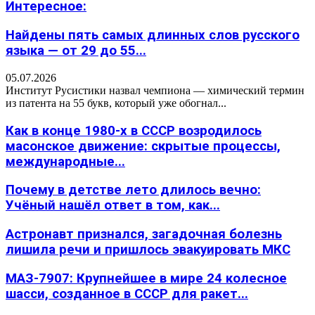
Интересное:
Найдены пять самых длинных слов русского
языка — от 29 до 55...
05.07.2026
Институт Русистики назвал чемпиона — химический термин
из патента на 55 букв, который уже обогнал...
Как в конце 1980-х в СССР возродилось
масонское движение: скрытые процессы,
международные...
Почему в детстве лето длилось вечно:
Учёный нашёл ответ в том, как...
Астронавт признался, загадочная болезнь
лишила речи и пришлось эвакуировать МКС
МАЗ-7907: Крупнейшее в мире 24 колесное
шасси, созданное в СССР для ракет...