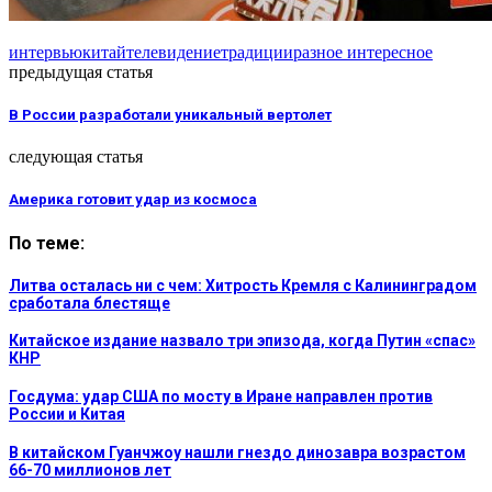
интервью
китай
телевидение
традиции
разное интересное
предыдущая статья
В России разработали уникальный вертолет
следующая статья
Америка готовит удар из космоса
По теме:
Литва осталась ни с чем: Хитрость Кремля с Калининградом
сработала блестяще
Китайское издание назвало три эпизода, когда Путин «спас»
КНР
Госдума: удар США по мосту в Иране направлен против
России и Китая
В китайском Гуанчжоу нашли гнездо динозавра возрастом
66-70 миллионов лет