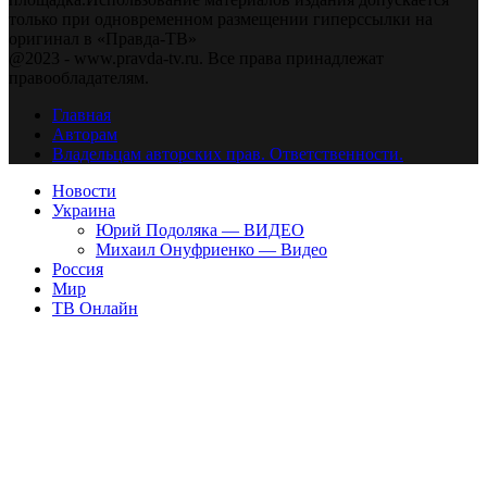
только при одновременном размещении гиперссылки на
оригинал в «Правда-ТВ»
@2023 - www.pravda-tv.ru. Все права принадлежат
правообладателям.
Главная
Авторам
Владельцам авторских прав. Ответственности.
Новости
Украина
Юрий Подоляка — ВИДЕО
Михаил Онуфриенко — Видео
Россия
Мир
ТВ Онлайн