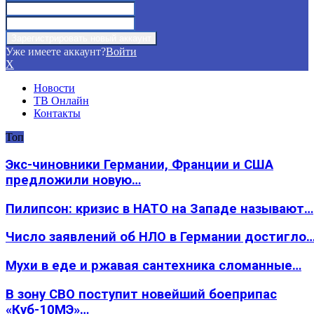
Уже имеете аккаунт?
Войти
X
Новости
ТВ Онлайн
Контакты
Топ
Экс-чиновники Германии, Франции и США
предложили новую…
Пилипсон: кризис в НАТО на Западе называют…
Число заявлений об НЛО в Германии достигло
Мухи в еде и ржавая сантехника сломанные…
В зону СВО поступит новейший боеприпас
«Куб-10МЭ»…