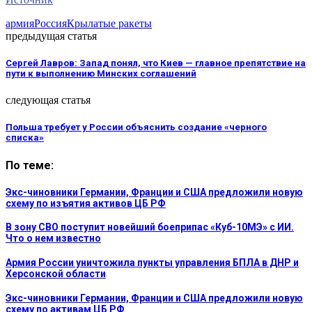
армия
Россия
Крылатые ракеты
предыдущая статья
Сергей Лавров: Запад понял, что Киев — главное препятствие на
пути к выполнению Минских соглашений
следующая статья
Польша требует у России объяснить создание «черного
списка»
По теме:
Экс-чиновники Германии, Франции и США предложили новую
схему по изъятия активов ЦБ РФ
В зону СВО поступит новейший боеприпас «Куб-10МЭ» с ИИ.
Что о нем известно
Армия России уничтожила пункты управления БПЛА в ДНР и
Херсонской области
Экс-чиновники Германии, Франции и США предложили новую
схему по активам ЦБ РФ