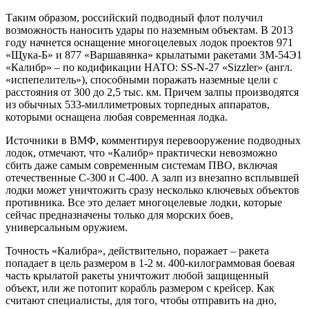
Таким образом, российский подводный флот получил
возможность наносить удары по наземным объектам. В 2013
году начнется оснащение многоцелевых лодок проектов 971
«Щука-Б» и 877 «Варшавянка» крылатыми ракетами 3M-54Э1
«Калибр» – по кодификации НАТО: SS-N-27 «Sizzler» (англ.
«испепелитель»), способными поражать наземные цели с
расстояния от 300 до 2,5 тыс. км. Причем залпы производятся
из обычных 533-миллиметровых торпедных аппаратов,
которыми оснащена любая современная лодка.
Источники в ВМФ, комментируя перевооружение подводных
лодок, отмечают, что «Калибр» практически невозможно
сбить даже самым современным системам ПВО, включая
отечественные С-300 и С-400. А залп из внезапно всплывшей
лодки может уничтожить сразу несколько ключевых объектов
противника. Все это делает многоцелевые лодки, которые
сейчас предназначены только для морских боев,
универсальным оружием.
Точность «Калибра», действительно, поражает – ракета
попадает в цель размером в 1-2 м. 400-килограммовая боевая
часть крылатой ракеты уничтожит любой защищенный
объект, или же потопит корабль размером с крейсер. Как
считают специалисты, для того, чтобы отправить на дно,