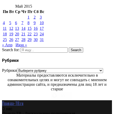
Май 2015
Пн
Вт
Ср
Чт
Пт
Сб
Вс
1
2
3
4
5
6
7
8
9
10
11
12
13
14
15
16
17
18
19
20
21
22
23
24
25
26
27
28
29
30
31
« Апр
Июн »
Search for:
Search
Рубрики
Рубрики
Материалы предоставляются исключительно в
ознакомительных целях и могут не совпадать с мнением
администрации сайта, и предназначены для лиц 18 лет и
старше
Правда-ТВ.ru
О нас
Правда-ТВ - Дискуссионно политическая