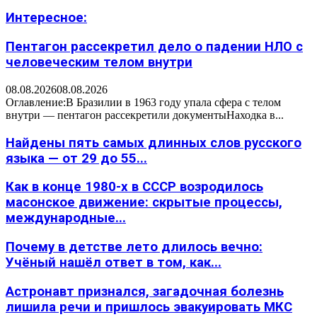
Интересное:
Пентагон рассекретил дело о падении НЛО с
человеческим телом внутри
08.08.2026
08.08.2026
Оглавление:В Бразилии в 1963 году упала сфера с телом
внутри — пентагон рассекретили документыНаходка в...
Найдены пять самых длинных слов русского
языка — от 29 до 55...
Как в конце 1980-х в СССР возродилось
масонское движение: скрытые процессы,
международные...
Почему в детстве лето длилось вечно:
Учёный нашёл ответ в том, как...
Астронавт признался, загадочная болезнь
лишила речи и пришлось эвакуировать МКС