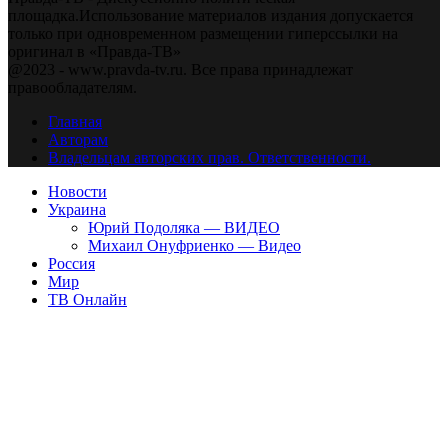
площадка.Использование материалов издания допускается
только при одновременном размещении гиперссылки на
оригинал в «Правда-ТВ»
@2023 - www.pravda-tv.ru. Все права принадлежат
правообладателям.
Главная
Авторам
Владельцам авторских прав. Ответственности.
Новости
Украина
Юрий Подоляка — ВИДЕО
Михаил Онуфриенко — Видео
Россия
Мир
ТВ Онлайн