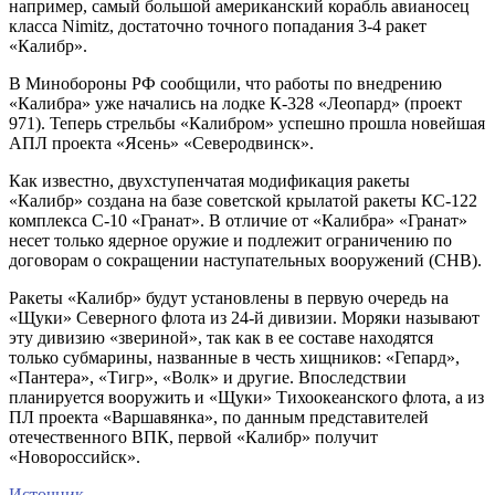
например, самый большой американский корабль авианосец
класса Nimitz, достаточно точного попадания 3-4 ракет
«Калибр».
В Минобороны РФ сообщили, что работы по внедрению
«Калибра» уже начались на лодке К-328 «Леопард» (проект
971). Теперь стрельбы «Калибром» успешно прошла новейшая
АПЛ проекта «Ясень» «Северодвинск».
Как известно, двухступенчатая модификация ракеты
«Калибр» создана на базе советской крылатой ракеты КС-122
комплекса С-10 «Гранат». В отличие от «Калибра» «Гранат»
несет только ядерное оружие и подлежит ограничению по
договорам о сокращении наступательных вооружений (СНВ).
Ракеты «Калибр» будут установлены в первую очередь на
«Щуки» Северного флота из 24-й дивизии. Моряки называют
эту дивизию «звериной», так как в ее составе находятся
только субмарины, названные в честь хищников: «Гепард»,
«Пантера», «Тигр», «Волк» и другие. Впоследствии
планируется вооружить и «Щуки» Тихоокеанского флота, а из
ПЛ проекта «Варшавянка», по данным представителей
отечественного ВПК, первой «Калибр» получит
«Новороссийск».
Источник