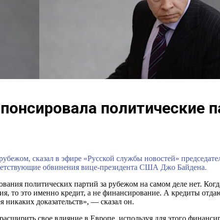
спонсировала политические 
 рубежом, сказал в эфире «Русской службы новостей» председа
ветствующие обвинения вице-президента США Джо Байдена.
ирования политических партий за рубежом на самом деле нет. К
ия, то это именно кредит, а не финансирование. А кредиты отда
никаких доказательств», — сказал он.
сширить свое влияние в Европе, используя для этого финанси