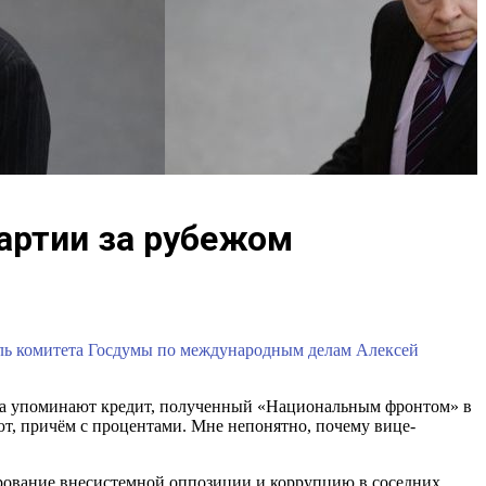
партии за рубежом
тель комитета Госдумы по международным делам Алексей
огда упоминают кредит, полученный «Национальным фронтом» в
ют, причём с процентами. Мне непонятно, почему вице-
рование внесистемной оппозиции и коррупцию в соседних