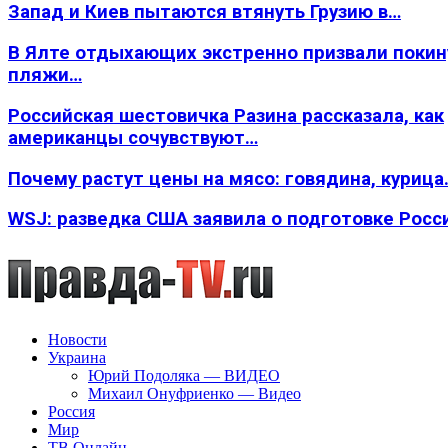
Запад и Киев пытаются втянуть Грузию в…
В Ялте отдыхающих экстренно призвали покин
пляжи…
Российская шестовичка Разина рассказала, как
американцы сочувствуют…
Почему растут цены на мясо: говядина, курица
WSJ: разведка США заявила о подготовке Росс
Новости
Украина
Юрий Подоляка — ВИДЕО
Михаил Онуфриенко — Видео
Россия
Мир
ТВ Онлайн