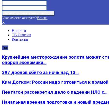
Уже имеете аккаунт?
Войти
X
Новости
ТВ Онлайн
Контакты
Топ
Крупнейшее месторождение золота может ст
опорой экономики…
397 дронов сбито за ночь над 13…
Ким Дотком: России надо готовиться к прямо
Пентагон рассекретил дело о падении НЛО с…
Начальная военная подготовка и новый предм