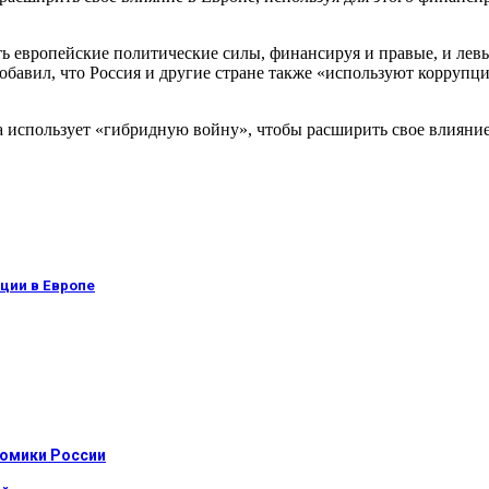
ть европейские политические силы, финансируя и правые, и лев
обавил, что Россия и другие стране также «используют коррупц
использует «гибридную войну», чтобы расширить свое влияние в
ции в Европе
номики России