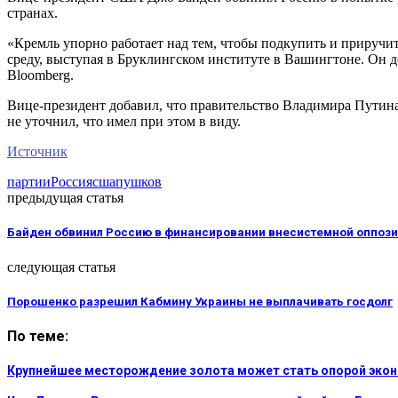
странах.
«Кремль упорно работает над тем, чтобы подкупить и приручи
среду, выступая в Бруклингском институте в Вашингтоне. Он д
Bloomberg.
Вице-президент добавил, что правительство Владимира Путина 
не уточнил, что имел при этом в виду.
Источник
партии
Россия
сша
пушков
предыдущая статья
Байден обвинил Россию в финансировании внесистемной оппози
следующая статья
Порошенко разрешил Кабмину Украины не выплачивать госдолг
По теме:
Крупнейшее месторождение золота может стать опорой эко