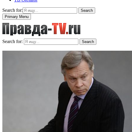
Search for:
Search
Primary Menu
Search for:
Search