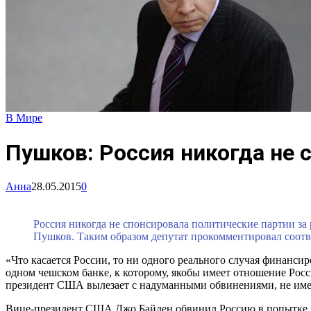
В Мире
Пушков: Россия никогда не 
Анна
28.05.2015
0
Россия никогда не спонсировала политические партии за
Пушков. Таким образом депутат прокомментировал соот
«Что касается России, то ни одного реального случая финанс
одном чешском банке, к которому, якобы имеет отношение Росс
президент США вылезает с надуманными обвинениями, не имея 
Вице-президент США Джо Байден обвинил Россию в попытке ра