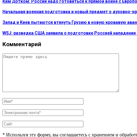
Ким Дотком: России надо готовиться к прямой войне с Европ
Начальная военная подготовка и новый предмет о духовно-н
Запад и Киев пытаются втянуть Грузию в новую кровавую аван
WSJ: разведка США заявила о подготовке Россией нападения
Комментарий
* Используя эту форму, вы соглашаетесь с хранением и обрабо