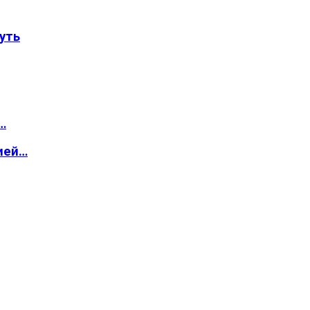
уть
…
ией…