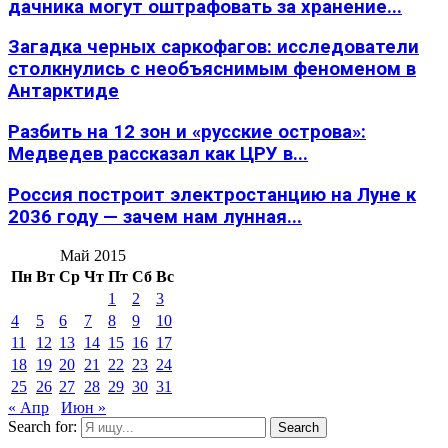
дачника могут оштрафовать за хранение...
Загадка черных саркофагов: исследователи
столкнулись с необъяснимым феноменом в
Антарктиде
Разбить на 12 зон и «русские острова»:
Медведев рассказал как ЦРУ в...
Россия построит электростанцию на Луне к
2036 году — зачем нам лунная...
Май 2015
Пн
Вт
Ср
Чт
Пт
Сб
Вс
1
2
3
4
5
6
7
8
9
10
11
12
13
14
15
16
17
18
19
20
21
22
23
24
25
26
27
28
29
30
31
« Апр
Июн »
Search for:
Search