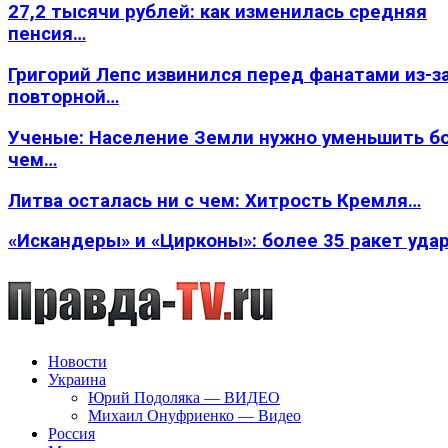
27,2 тысячи рублей: как изменилась средняя
пенсия…
Григорий Лепс извинился перед фанатами из-з
повторной…
Ученые: Население Земли нужно уменьшить б
чем…
Литва осталась ни с чем: Хитрость Кремля…
«Искандеры» и «Цирконы»: более 35 ракет уда
Новости
Украина
Юрий Подоляка — ВИДЕО
Михаил Онуфриенко — Видео
Россия