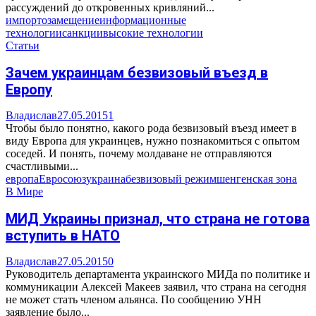
рассуждений до откровенных кривляний...
импортозамещение
информационные
технологии
санкции
высокие технологии
Статьи
Зачем украинцам безвизовый въезд в
Европу
Владислав
27.05.2015
1
Чтобы было понятно, какого рода безвизовый въезд имеет в
виду Европа для украинцев, нужно познакомиться с опытом
соседей. И понять, почему молдаване не отправляются
счастливыми...
европа
Евросоюз
украина
безвизовый режим
шенгенская зона
В Мире
МИД Украины признал, что страна не готова
вступить в НАТО
Владислав
27.05.2015
0
Руководитель департамента украинского МИДа по политике и
коммуникации Алексей Макеев заявил, что страна на сегодня
не может стать членом альянса. По сообщению УНН
заявление было...