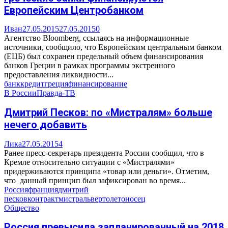
Европейским Центробанком
Иван
27.05.2015
27.05.2015
0
Агентство Bloomberg, ссылаясь на информационные
источники, сообщило, что Европейским центральным банком
(ЕЦБ) был сохранен предельный объем финансирования
банков Греции в рамках программы экстренного
предоставления ликвидности...
банк
кредит
греция
финансирование
В России
Правда-ТВ
Дмитрий Песков: по «Мистралям» больше
нечего добавить
Лика
27.05.2015
4
Ранее пресс-секретарь президента России сообщил, что в
Кремле относительно ситуации с «Мистралями»
придерживаются принципа «товар или деньги». Отметим,
что данный принцип был зафиксирован во время...
Россия
франция
дмитрий
песков
контракт
мистраль
вертолетоносец
Общество
Россия превысила запланированный на 2018