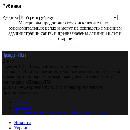
Рубрики
Рубрики
Материалы предоставляются исключительно в
ознакомительных целях и могут не совпадать с мнением
администрации сайта, и предназначены для лиц 18 лет и
старше
Правда-ТВ.ru
О нас
Правда-ТВ - Дискуссионно политическая
площадка.Использование материалов издания допускается
только при одновременном размещении гиперссылки на
оригинал в «Правда-ТВ»
@2023 - www.pravda-tv.ru. Все права принадлежат
правообладателям.
Главная
Авторам
Владельцам авторских прав. Ответственности.
Новости
Украина