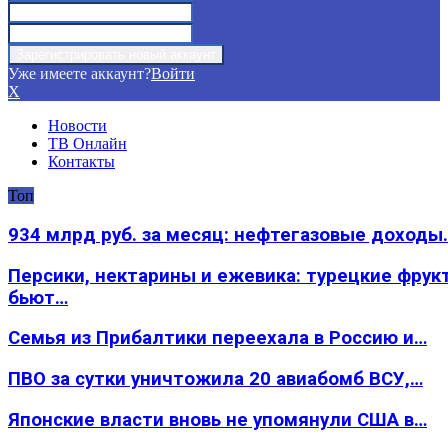
Уже имеете аккаунт?
Войти
X
Новости
ТВ Онлайн
Контакты
Топ
934 млрд руб. за месяц: нефтегазовые доходы
Персики, нектарины и ежевика: турецкие фрук
бьют…
Семья из Прибалтики переехала в Россию и…
ПВО за сутки уничтожила 20 авиабомб ВСУ,…
Японские власти вновь не упомянули США в…