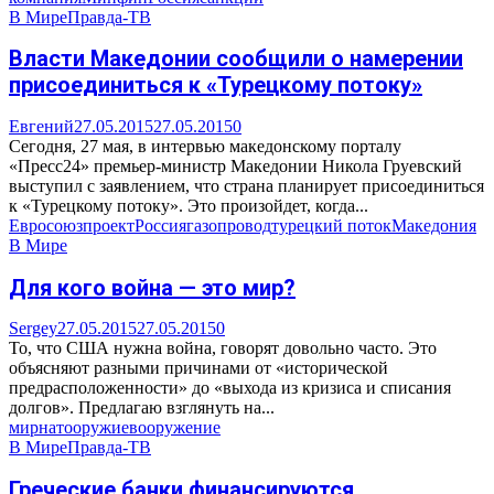
В Мире
Правда-ТВ
Власти Македонии сообщили о намерении
присоединиться к «Турецкому потоку»
Евгений
27.05.2015
27.05.2015
0
Сегодня, 27 мая, в интервью македонскому порталу
«Пресс24» премьер-министр Македонии Никола Груевский
выступил с заявлением, что страна планирует присоединиться
к «Турецкому потоку». Это произойдет, когда...
Евросоюз
проект
Россия
газопровод
турецкий поток
Македония
В Мире
Для кого война — это мир?
Sergey
27.05.2015
27.05.2015
0
То, что США нужна война, говорят довольно часто. Это
объясняют разными причинами от «исторической
предрасположенности» до «выхода из кризиса и списания
долгов». Предлагаю взглянуть на...
мир
нато
оружие
вооружение
В Мире
Правда-ТВ
Греческие банки финансируются