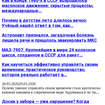
Как в конце 1980-х в СССР возродилось
масонское движение: скрытые процессы,
международные...
Почему в детстве лето длилось вечно:
Учёный нашёл ответ в том, как...
Астронавт признался, загадочная болезнь
лишила речи и пришлось эвакуировать МКС
МАЗ-7907: Крупнейшее в мире 24 колесное
шасси, созданное в СССР для ракет...
Как научиться эффективно управлять своим
временем: практическое руководство,
которое реально работает в...
20.03.2026
20.03.2026
Почему умение управлять своим временем стало критически
важным навыком в современном мире Задумывался ли ты,...
Доски у забора — уже нарушение? Когда