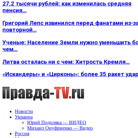
27,2 тысячи рублей: как изменилась средняя
пенсия…
Григорий Лепс извинился перед фанатами из-з
повторной…
Ученые: Население Земли нужно уменьшить б
чем…
Литва осталась ни с чем: Хитрость Кремля…
«Искандеры» и «Цирконы»: более 35 ракет уда
Новости
Украина
Юрий Подоляка — ВИДЕО
Михаил Онуфриенко — Видео
Россия