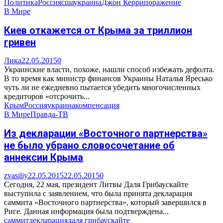
Политика
Россия
сша
украина
Джон Керри
поражение
В Мире
Киев откажется от Крыма за триллион
гривен
Лика
22.05.2015
0
Украинские власти, похоже, нашли способ избежать дефолта.
В то время как министр финансов Украины Наталья Яресько
чуть ли не ежедневно пытается убедить многочисленных
кредиторов «отсрочить...
Крым
Россия
украина
компенсация
В Мире
Правда-ТВ
Из декларации «Восточного партнерства»
не было убрано словосочетание об
аннексии Крыма
zvasiliy
22.05.2015
22.05.2015
0
Сегодня, 22 мая, президент Литвы Даля Грибаускайте
выступила с заявлением, что была принята декларация
саммита «Восточного партнерства», который завершился в
Риге. Данная информация была подтверждена...
саммит
декларация
даля грибаускайте