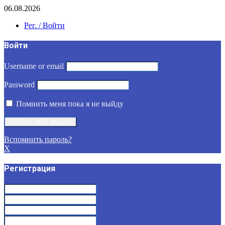
06.08.2026
Рег. / Войти
Войти
Username or email
Password
Помнить меня пока я не выйду
Вспомнить пароль?
X
Регистрация