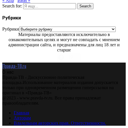
« Апр
Июн »
Search for:
Search
Рубрики
Рубрики
Материалы предоставляются исключительно в
ознакомительных целях и могут не совпадать с мнением
администрации сайта, и предназначены для лиц 18 лет и
старше
Правда-ТВ.ru
О нас
Правда-ТВ - Дискуссионно политическая
площадка.Использование материалов издания допускается
только при одновременном размещении гиперссылки на
оригинал в «Правда-ТВ»
@2023 - www.pravda-tv.ru. Все права принадлежат
правообладателям.
Главная
Авторам
Владельцам авторских прав. Ответственности.