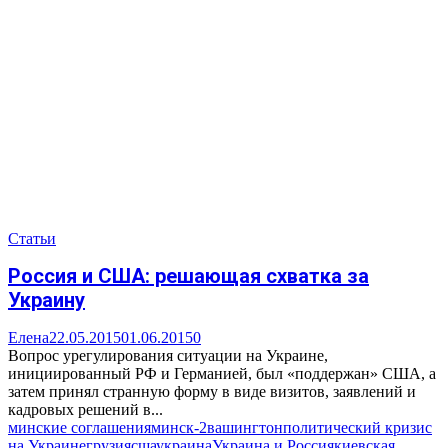
Статьи
Россия и США: решающая схватка за
Украину
Елена
22.05.2015
01.06.2015
0
Вопрос урегулирования ситуации на Украине,
инициированный РФ и Германией, был «поддержан» США, а
затем принял странную форму в виде визитов, заявлений и
кадровых решений в...
минские соглашения
минск-2
вашингтон
политический кризис
на Украине
грузия
сша
украина
Украина и Россия
киевская