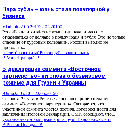
Пара рубль – юань стала популярной у
бизнеса
Vladimir
22.05.2015
22.05.2015
0
Российские и китайские компании начали массово
отказываться от доллара в пользу юаня и рубля. Это не только
спасение от курсовых колебаний. России выгодно не
проводить...
расчет
бизнес
китай
Россия
рубль
валюта
юань
В Мире
Правда-ТВ
В декларации саммита «Восточное
партнерство» ни слова о безвизовом
режиме для Грузии и Украины
Юлия
22.05.2015
22.05.2015
0
Сегодня, 22 мая, в Риге началось пленарное заседание
саммита «Восточное партнерство». Ожидается, что
участникам саммита удастся достичь договоренности для
заключения итоговой декларации. СМИ сообщают, что...
украина
безвизовый режим
рига
грузия
Евросоюз
саммит
В России
Правда-ТВ