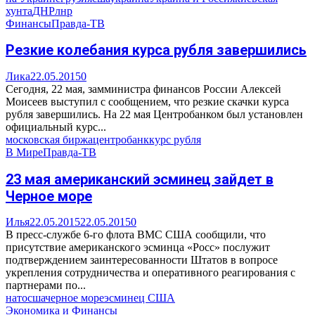
хунта
ДНР
лнр
Финансы
Правда-ТВ
Резкие колебания курса рубля завершились
Лика
22.05.2015
0
Сегодня, 22 мая, замминистра финансов России Алексей
Моисеев выступил с сообщением, что резкие скачки курса
рубля завершились. На 22 мая Центробанком был установлен
официальный курс...
московская биржа
центробанк
курс рубля
В Мире
Правда-ТВ
23 мая американский эсминец зайдет в
Черное море
Илья
22.05.2015
22.05.2015
0
В пресс-службе 6-го флота ВМС США сообщили, что
присутствие американского эсминца «Росс» послужит
подтверждением заинтересованности Штатов в вопросе
укрепления сотрудничества и оперативного реагирования с
партнерами по...
нато
сша
черное море
эсминец США
Экономика и Финансы