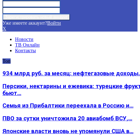
Уже имеете аккаунт?
Войти
X
Новости
ТВ Онлайн
Контакты
Топ
934 млрд руб. за месяц: нефтегазовые доходы
Персики, нектарины и ежевика: турецкие фрук
бьют…
Семья из Прибалтики переехала в Россию и…
ПВО за сутки уничтожила 20 авиабомб ВСУ,…
Японские власти вновь не упомянули США в…