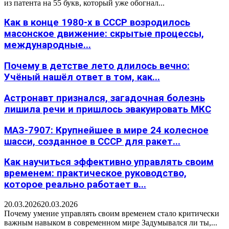
из патента на 55 букв, который уже обогнал...
Как в конце 1980-х в СССР возродилось
масонское движение: скрытые процессы,
международные...
Почему в детстве лето длилось вечно:
Учёный нашёл ответ в том, как...
Астронавт признался, загадочная болезнь
лишила речи и пришлось эвакуировать МКС
МАЗ-7907: Крупнейшее в мире 24 колесное
шасси, созданное в СССР для ракет...
Как научиться эффективно управлять своим
временем: практическое руководство,
которое реально работает в...
20.03.2026
20.03.2026
Почему умение управлять своим временем стало критически
важным навыком в современном мире Задумывался ли ты,...