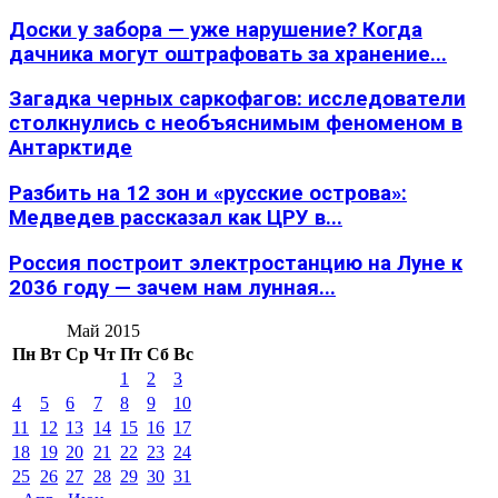
Доски у забора — уже нарушение? Когда
дачника могут оштрафовать за хранение...
Загадка черных саркофагов: исследователи
столкнулись с необъяснимым феноменом в
Антарктиде
Разбить на 12 зон и «русские острова»:
Медведев рассказал как ЦРУ в...
Россия построит электростанцию на Луне к
2036 году — зачем нам лунная...
Май 2015
Пн
Вт
Ср
Чт
Пт
Сб
Вс
1
2
3
4
5
6
7
8
9
10
11
12
13
14
15
16
17
18
19
20
21
22
23
24
25
26
27
28
29
30
31