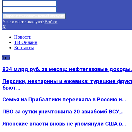
Уже имеете аккаунт?
Войти
X
Новости
ТВ Онлайн
Контакты
Топ
934 млрд руб. за месяц: нефтегазовые доходы
Персики, нектарины и ежевика: турецкие фрук
бьют…
Семья из Прибалтики переехала в Россию и…
ПВО за сутки уничтожила 20 авиабомб ВСУ,…
Японские власти вновь не упомянули США в…