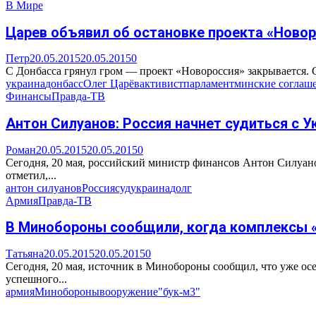
В Мире
Царев объявил об остановке проекта «Ново
Петр
20.05.2015
20.05.2015
0
C Донбасса грянул гром — проект «Новороссия» закрывается. 
украина
донбасс
Олег Царёв
активист
парламент
минские соглаш
Финансы
Правда-ТВ
Антон Силуанов: Россия начнет судиться с У
Роман
20.05.2015
20.05.2015
0
Сегодня, 20 мая, российский министр финансов Антон Силуано
отметил,...
антон силуанов
Россия
суд
украина
долг
Армия
Правда-ТВ
В Минобороны сообщили, когда комплексы «
Татьяна
20.05.2015
20.05.2015
0
Сегодня, 20 мая, источник в Минобороны сообщил, что уже ос
успешного...
армия
Минобороны
вооружение
"бук-м3"