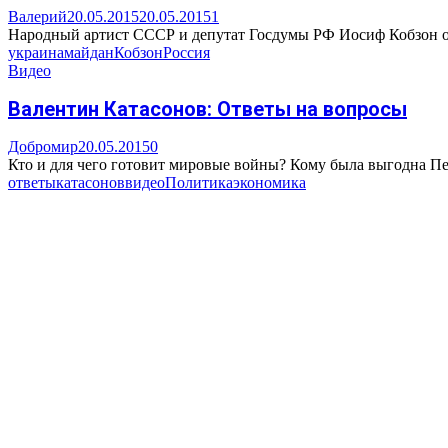
Валерий
20.05.2015
20.05.2015
1
Народный артист СССР и депутат Госдумы РФ Иосиф Кобзон об
украина
майдан
Кобзон
Россия
Видео
Валентин Катасонов: Ответы на вопросы
Добромир
20.05.2015
0
Кто и для чего готовит мировые войны? Кому была выгодна П
ответы
катасонов
видео
Политика
экономика