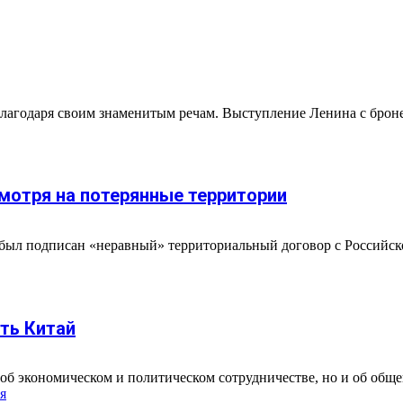
агодаря своим знаменитым речам. Выступление Ленина с бронев
смотря на потерянные территории
 был подписан «неравный» территориальный договор с Российско
ть Китай
об экономическом и политическом сотрудничестве, но и об общей
я