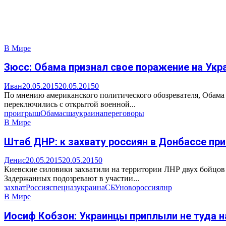
В Мире
Зюсс: Обама признал свое поражение на Укр
Иван
20.05.2015
20.05.2015
0
По мнению американского политического обозревателя, Обама 
переключились с открытой военной...
проигрыш
Обама
сша
украина
переговоры
В Мире
Штаб ДНР: к захвату россиян в Донбассе при
Денис
20.05.2015
20.05.2015
0
Киевские силовики захватили на территории ЛНР двух бойцов
Задержанных подозревают в участии...
захват
Россия
спецназ
украина
СБУ
новороссия
лнр
В Мире
Иосиф Кобзон: Украинцы приплыли не туда н