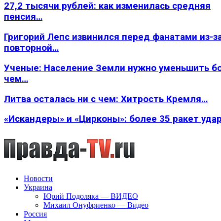
27,2 тысячи рублей: как изменилась средняя
пенсия…
Григорий Лепс извинился перед фанатами из-з
повторной…
Ученые: Население Земли нужно уменьшить б
чем…
Литва осталась ни с чем: Хитрость Кремля…
«Искандеры» и «Цирконы»: более 35 ракет уда
Новости
Украина
Юрий Подоляка — ВИДЕО
Михаил Онуфриенко — Видео
Россия