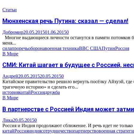
Статьи
Мюнхенская речь Путина: сказал — сделал!
Добромир
20.05.2015
01.06.2015
0
Многие выдающиеся личности останутся в памяти потомков бл
меня...
сила
про
речь
оборона
военная техника
ВВС США
Путин
Россия
В Мире
СМИ: Китай шагает в будущее с Россией, не
Андрей
20.05.2015
20.05.2015
0
Китайское правительство решило вернуть посёлку Айхуэй, где
трагичную историю» и сделать его...
история
китай
Россия
дружба
В Мире
В партнерстве с Россией Индия может затми
Лика
20.05.2015
0
Россия и Индия продолжают сближение. И речь идет не только 
китай
Россия
индия
сотрудничество
партнерство
военная стратеги