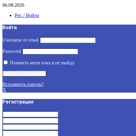
06.08.2026
Рег. / Войти
Войти
Username or email
Password
Помнить меня пока я не выйду
Вспомнить пароль?
X
Регистрация