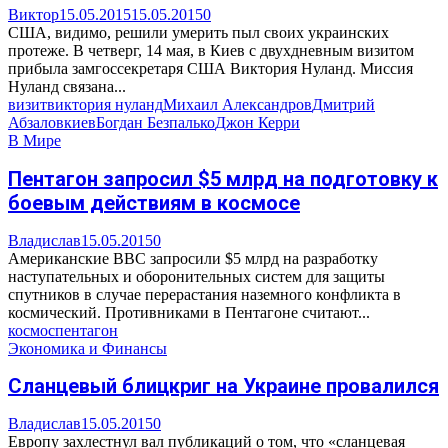
Виктор
15.05.2015
15.05.2015
0
США, видимо, решили умерить пыл своих украинских
протеже. В четверг, 14 мая, в Киев с двухдневным визитом
прибыла замгоссекретаря США Виктория Нуланд. Миссия
Нуланд связана...
визит
виктория нуланд
Михаил Александров
Дмитрий
Абзалов
киев
Богдан Безпалько
Джон Керри
В Мире
Пентагон запросил $5 млрд на подготовку к
боевым действиям в космосе
Владислав
15.05.2015
0
Американские ВВС запросили $5 млрд на разработку
наступательных и оборонительных систем для защиты
спутников в случае перерастания наземного конфликта в
космический. Противниками в Пентагоне считают...
космос
пентагон
Экономика и Финансы
Сланцевый блицкриг на Украине провалился
Владислав
15.05.2015
0
Европу захлестнул вал публикаций о том, что «сланцевая