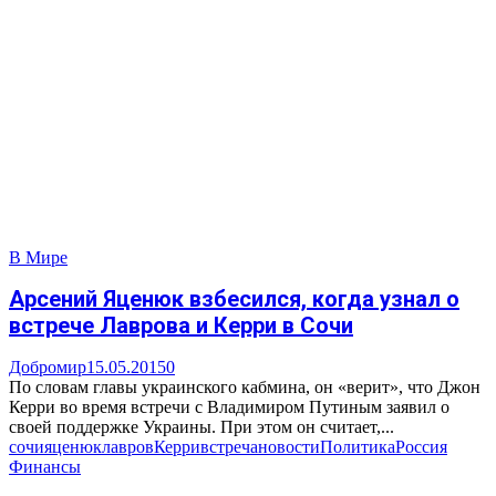
В Мире
Арсений Яценюк взбесился, когда узнал о
встрече Лаврова и Керри в Сочи
Добромир
15.05.2015
0
По словам главы украинского кабмина, он «верит», что Джон
Керри во время встречи с Владимиром Путиным заявил о
своей поддержке Украины. При этом он считает,...
сочи
яценюк
лавров
Керри
встреча
новости
Политика
Россия
Финансы