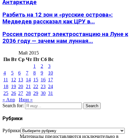
Антарктиде
Разбить на 12 зон и «русские острова»:
Медведев рассказал как ЦРУ в...
Россия построит электростанцию на Луне к
2036 году — зачем нам лунная...
Май 2015
Пн
Вт
Ср
Чт
Пт
Сб
Вс
1
2
3
4
5
6
7
8
9
10
11
12
13
14
15
16
17
18
19
20
21
22
23
24
25
26
27
28
29
30
31
« Апр
Июн »
Search for:
Search
Рубрики
Рубрики
Материалы предоставляются исключительно в