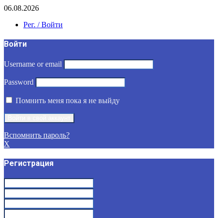
06.08.2026
Рег. / Войти
Войти
Username or email
Password
Помнить меня пока я не выйду
Вспомнить пароль?
X
Регистрация