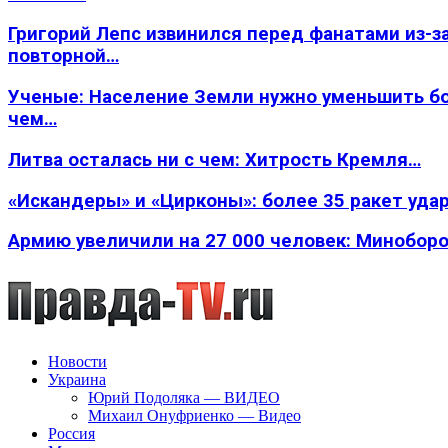
Григорий Лепс извинился перед фанатами из-з
повторной…
Ученые: Население Земли нужно уменьшить б
чем…
Литва осталась ни с чем: Хитрость Кремля…
«Искандеры» и «Цирконы»: более 35 ракет уда
Армию увеличили на 27 000 человек: Минобор
Новости
Украина
Юрий Подоляка — ВИДЕО
Михаил Онуфриенко — Видео
Россия