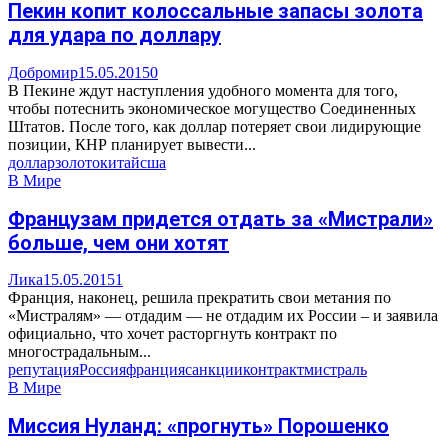
Пекин копит колоссальные запасы золота
для удара по доллару
Добромир
15.05.2015
0
В Пекине ждут наступления удобного момента для того,
чтобы потеснить экономическое могущество Соединенных
Штатов. После того, как доллар потеряет свои лидирующие
позиции, КНР планирует вывести...
доллар
золото
китай
сша
В Мире
Французам придется отдать за «Мистрали»
больше, чем они хотят
Лика
15.05.2015
1
Франция, наконец, решила прекратить свои метания по
«Мистралям» — отдадим — не отдадим их России – и заявила
официально, что хочет расторгнуть контракт по
многострадальным...
репутация
Россия
франция
санкции
контракт
мистраль
В Мире
Миссия Нуланд: «прогнуть» Порошенко