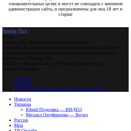
ознакомительных целях и могут не совпадать с мнением
администрации сайта, и предназначены для лиц 18 лет и
старше
Правда-ТВ.ru
О нас
Правда-ТВ - Дискуссионно политическая
площадка.Использование материалов издания допускается
только при одновременном размещении гиперссылки на
оригинал в «Правда-ТВ»
@2023 - www.pravda-tv.ru. Все права принадлежат
правообладателям.
Главная
Авторам
Владельцам авторских прав. Ответственности.
Новости
Украина
Юрий Подоляка — ВИДЕО
Михаил Онуфриенко — Видео
Россия
Мир
ТВ Онлайн