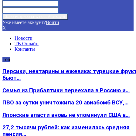
Уже имеете аккаунт?
Войти
X
Новости
ТВ Онлайн
Контакты
Топ
Персики, нектарины и ежевика: турецкие фрук
бьют…
Семья из Прибалтики переехала в Россию и…
ПВО за сутки уничтожила 20 авиабомб ВСУ,…
Японские власти вновь не упомянули США в…
27,2 тысячи рублей: как изменилась средняя
пенсия…