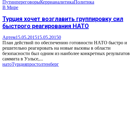
Путин
переговоры
Керри
аналитика
Политика
В Мире
Турция хочет возглавить группировку сил
быстрого реагирования НАТО
Артем
15.05.2015
15.05.2015
0
План действий по обеспечению готовности НАТО быстро и
решительно реагировать на новые вызовы в области
безопасности был одним из наиболее конкретных результатов
саммита в Уэльсе,...
нато
Турция
про
столтенберг