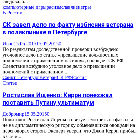
следовало...
компьютерные игры
расизм
славяне
негры
В России
СК завел дело по факту избиения ветерана
в поликлинике в Петербурге
Иван
15.05.2015
15.05.2015
0
По результатам доследственной проверки возбуждено
уголовное дело по статье «превышение должностных
полномочий с применением насилия», сообщает СК РФ.
Следствие возбудило уголовное дело о превышении
полномочий с применением...
Санкт-Петербург
Ветеран
СК РФ
Россия
Статьи
Ростислав Ищенко: Керри приезжал
поставить Путину ультиматум
Добромир
15.05.2015
0
Политолог Ростислав Ищенко советует смотреть на факты, а
не на дипломатическую риторику обменявшихся овощами на
переговорах сторон. Эксперт уверен, что Джон Керри прибыл
в Сочи...