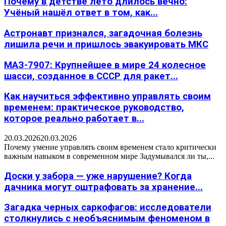
Почему в детстве лето длилось вечно:
Учёный нашёл ответ в том, как...
Астронавт признался, загадочная болезнь
лишила речи и пришлось эвакуировать МКС
МАЗ-7907: Крупнейшее в мире 24 колесное
шасси, созданное в СССР для ракет...
Как научиться эффективно управлять своим
временем: практическое руководство,
которое реально работает в...
20.03.2026
20.03.2026
Почему умение управлять своим временем стало критически
важным навыком в современном мире Задумывался ли ты,...
Доски у забора — уже нарушение? Когда
дачника могут оштрафовать за хранение...
Загадка черных саркофагов: исследователи
столкнулись с необъяснимым феноменом в