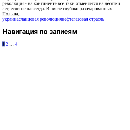
революция» на континенте все-таки отменяется на десятки
лет, если не навсегда. В числе глубоко разочарованных –
Польша,...
украина
сланцевая революция
нефтегазовая отрасль
Навигация по записям
1
2
…
4