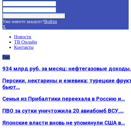
Уже имеете аккаунт?
Войти
X
Новости
ТВ Онлайн
Контакты
Топ
934 млрд руб. за месяц: нефтегазовые доходы
Персики, нектарины и ежевика: турецкие фрук
бьют…
Семья из Прибалтики переехала в Россию и…
ПВО за сутки уничтожила 20 авиабомб ВСУ,…
Японские власти вновь не упомянули США в…