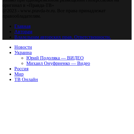
оригинал в «Правда-ТВ»
@2023 - www.pravda-tv.ru. Все права принадлежат
правообладателям.
Главная
Авторам
Владельцам авторских прав. Ответственности.
Новости
Украина
Юрий Подоляка — ВИДЕО
Михаил Онуфриенко — Видео
Россия
Мир
ТВ Онлайн