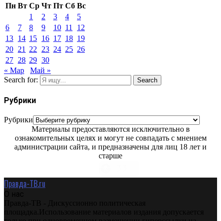
Пн
Вт
Ср
Чт
Пт
Сб
Вс
1
2
3
4
5
6
7
8
9
10
11
12
13
14
15
16
17
18
19
20
21
22
23
24
25
26
27
28
29
30
« Мар
Май »
Search for:
Search
Рубрики
Рубрики
Материалы предоставляются исключительно в
ознакомительных целях и могут не совпадать с мнением
администрации сайта, и предназначены для лиц 18 лет и
старше
Правда-ТВ.ru
О нас
Правда-ТВ - Дискуссионно политическая
площадка.Использование материалов издания допускается
только при одновременном размещении гиперссылки на