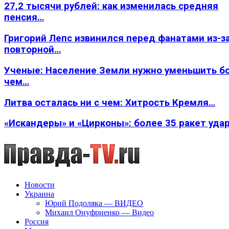
27,2 тысячи рублей: как изменилась средняя
пенсия…
Григорий Лепс извинился перед фанатами из-з
повторной…
Ученые: Население Земли нужно уменьшить б
чем…
Литва осталась ни с чем: Хитрость Кремля…
«Искандеры» и «Цирконы»: более 35 ракет уда
Новости
Украина
Юрий Подоляка — ВИДЕО
Михаил Онуфриенко — Видео
Россия