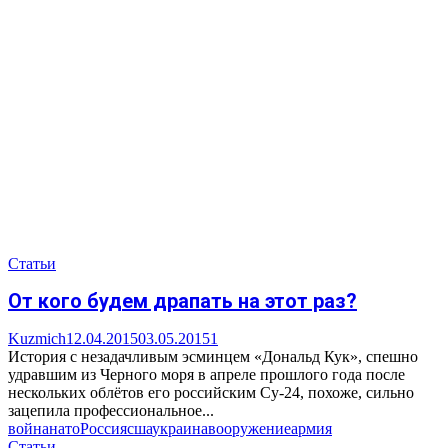
Статьи
От кого будем драпать на этот раз?
Kuzmich
12.04.2015
03.05.2015
1
История с незадачливым эсминцем «Дональд Кук», спешно
удравшим из Черного моря в апреле прошлого года после
нескольких облётов его российским Су-24, похоже, сильно
зацепила профессиональное...
война
нато
Россия
сша
украина
вооружение
армия
Статьи