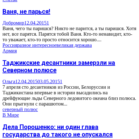
Ваня, не парься!
Добромир
12.04.2015
1
Ваня, чего ты паришся? Никто не парится, а ты паришся. Хотя
нет, все парятся. Парятся тобой Ваня. Кто-то ненавидит, кто-
то уважает, кто-то просто относится хорошо....
Россия
разное интересное
великая держава
Армия
Таджикские десантники замерзли на
Северном полюсе
Ольга
12.04.2015
03.05.2015
1
7 апреля сто десантников из России, Белоруссии и
Таджикистана впервые в истории высадились на
дрейфующие льды Северного ледовитого океана близ полюса.
Они прыгнули с парашютом...
северный полюс
В Мире
Дела Порошенко: ни один глава
государства до такого не опускался