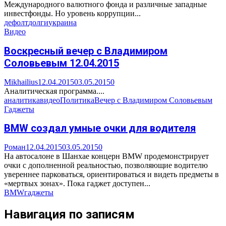
Международного валютного фонда и различные западные
инвестфонды. Но уровень коррупции...
дефолт
долги
украина
Видео
Воскресный вечер с Владимиром
Соловьевым 12.04.2015
Mikhailius
12.04.2015
03.05.2015
0
Аналитическая программа....
аналитика
видео
Политика
Вечер с Владимиром Соловьевым
Гаджеты
BMW создал умные очки для водителя
Роман
12.04.2015
03.05.2015
0
На автосалоне в Шанхае концерн BMW продемонстрирует
очки с дополненной реальностью, позволяющие водителю
увереннее парковаться, ориентироваться и видеть предметы в
«мертвых зонах». Пока гаджет доступен...
BMW
гаджеты
Навигация по записям