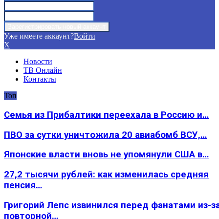
Уже имеете аккаунт?
Войти
X
Новости
ТВ Онлайн
Контакты
Топ
Семья из Прибалтики переехала в Россию и…
ПВО за сутки уничтожила 20 авиабомб ВСУ,…
Японские власти вновь не упомянули США в…
27,2 тысячи рублей: как изменилась средняя
пенсия…
Григорий Лепс извинился перед фанатами из-з
повторной…