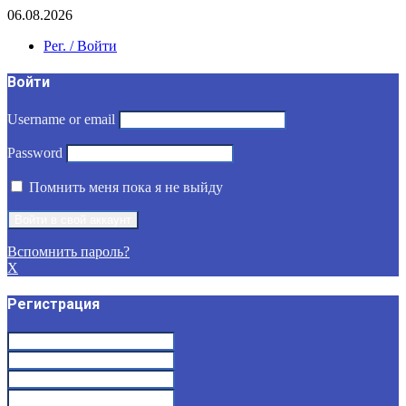
06.08.2026
Рег. / Войти
Войти
Username or email
Password
Помнить меня пока я не выйду
Вспомнить пароль?
X
Регистрация