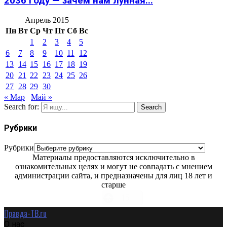
2036 году — зачем нам лунная...
Апрель 2015
Пн
Вт
Ср
Чт
Пт
Сб
Вс
1
2
3
4
5
6
7
8
9
10
11
12
13
14
15
16
17
18
19
20
21
22
23
24
25
26
27
28
29
30
« Мар
Май »
Search for:
Search
Рубрики
Рубрики
Материалы предоставляются исключительно в
ознакомительных целях и могут не совпадать с мнением
администрации сайта, и предназначены для лиц 18 лет и
старше
Правда-ТВ.ru
О нас