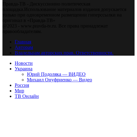
Правда-ТВ - Дискуссионно политическая
площадка.Использование материалов издания допускается
только при одновременном размещении гиперссылки на
оригинал в «Правда-ТВ»
@2023 - www.pravda-tv.ru. Все права принадлежат
правообладателям.
Главная
Авторам
Владельцам авторских прав. Ответственности.
Новости
Украина
Юрий Подоляка — ВИДЕО
Михаил Онуфриенко — Видео
Россия
Мир
ТВ Онлайн