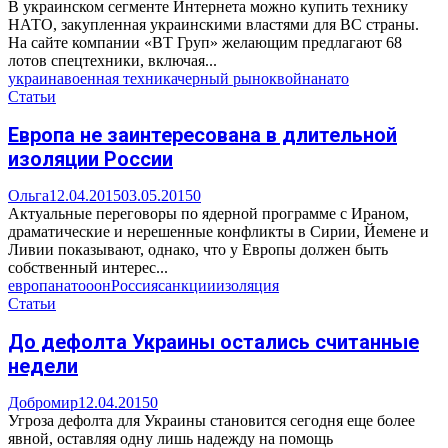
В украинском сегменте Интернета можно купить технику
НАТО, закупленная украинскими властями для ВС страны.
На сайте компании «ВТ Груп» желающим предлагают 68
лотов спецтехники, включая...
украина
военная техника
черный рынок
война
нато
Статьи
Европа не заинтересована в длительной
изоляции России
Ольга
12.04.2015
03.05.2015
0
Актуальные переговоры по ядерной программе с Ираном,
драматические и нерешенные конфликты в Сирии, Йемене и
Ливии показывают, однако, что у Европы должен быть
собственный интерес...
европа
нато
оон
Россия
санкции
изоляция
Статьи
До дефолта Украины остались считанные
недели
Добромир
12.04.2015
0
Угроза дефолта для Украины становится сегодня еще более
явной, оставляя одну лишь надежду на помощь