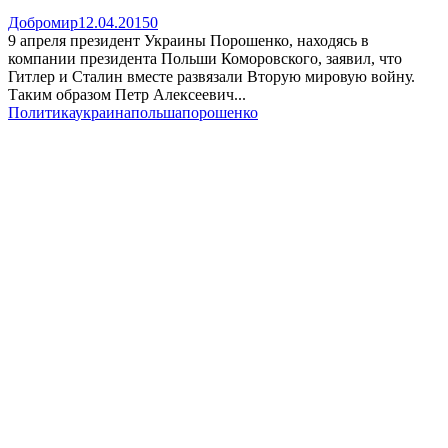
Добромир
12.04.2015
0
9 апреля президент Украины Порошенко, находясь в
компании президента Польши Коморовского, заявил, что
Гитлер и Сталин вместе развязали Вторую мировую войну.
Таким образом Петр Алексеевич...
Политика
украина
польша
порошенко