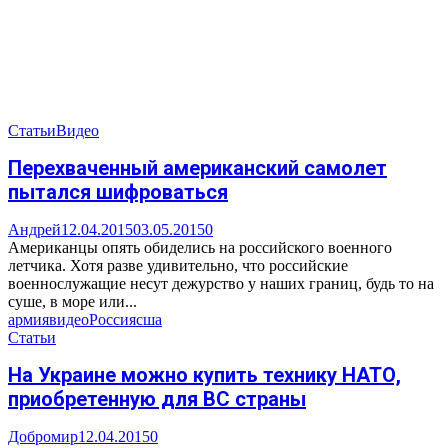
Статьи
Видео
Перехваченный американский самолет
пытался шифроваться
Андрей
12.04.2015
03.05.2015
0
Американцы опять обиделись на российского военного
летчика. Хотя разве удивительно, что российские
военнослужащие несут дежурство у наших границ, будь то на
суше, в море или...
армия
видео
Россия
сша
Статьи
На Украине можно купить технику НАТО,
приобретенную для ВС страны
Добромир
12.04.2015
0