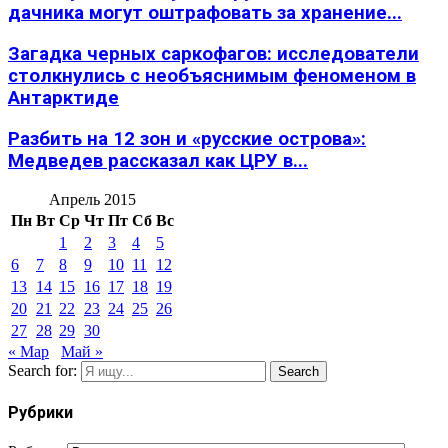
дачника могут оштрафовать за хранение...
Загадка черных саркофагов: исследователи
столкнулись с необъяснимым феноменом в
Антарктиде
Разбить на 12 зон и «русские острова»:
Медведев рассказал как ЦРУ в...
Апрель 2015
Пн
Вт
Ср
Чт
Пт
Сб
Вс
1
2
3
4
5
6
7
8
9
10
11
12
13
14
15
16
17
18
19
20
21
22
23
24
25
26
27
28
29
30
« Мар
Май »
Search for:
Search
Рубрики