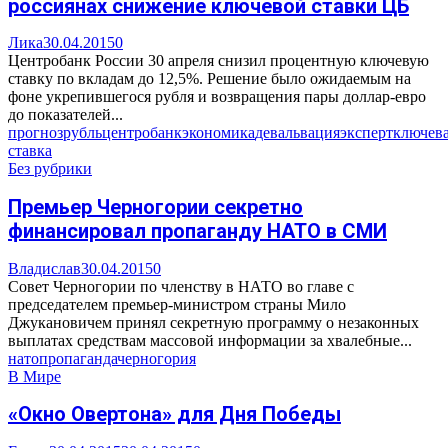
россиянах снижение ключевой ставки ЦБ
Лика
30.04.2015
0
Центробанк России 30 апреля снизил процентную ключевую
ставку по вкладам до 12,5%. Решение было ожидаемым на
фоне укрепившегося рубля и возвращения пары доллар-евро
до показателей...
прогноз
рубль
центробанк
экономика
девальвация
эксперт
ключев
ставка
Без рубрики
Премьер Черногории секретно
финансировал пропаганду НАТО в СМИ
Владислав
30.04.2015
0
Совет Черногории по членству в НАТО во главе с
председателем премьер-министром страны Мило
Джукановичем принял секретную программу о незаконных
выплатах средствам массовой информации за хвалебные...
нато
пропаганда
черногория
В Мире
«Окно Овертона» для Дня Победы