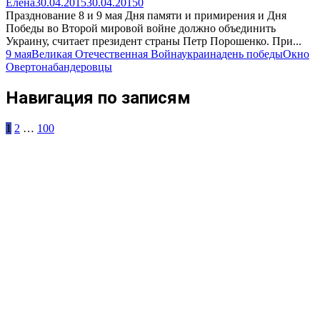
Елена
30.04.2015
30.04.2015
0
Празднование 8 и 9 мая Дня памяти и примирения и Дня
Победы во Второй мировой войне должно объединить
Украину, считает президент страны Петр Порошенко. При...
9 мая
Великая Отечественная Война
украина
день победы
Окно
Овертона
бандеровцы
Навигация по записям
1
2
…
100