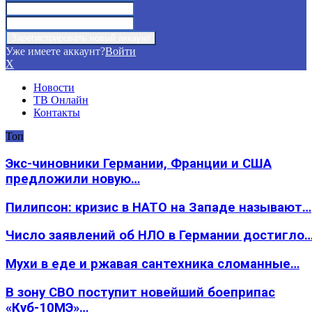
Уже имеете аккаунт?
Войти
X
Новости
ТВ Онлайн
Контакты
Топ
Экс-чиновники Германии, Франции и США
предложили новую…
Пилипсон: кризис в НАТО на Западе называют…
Число заявлений об НЛО в Германии достигло
Мухи в еде и ржавая сантехника сломанные…
В зону СВО поступит новейший боеприпас
«Куб-10МЭ»…