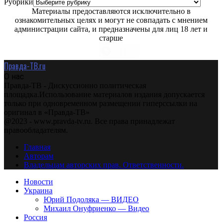
Рубрики
Материалы предоставляются исключительно в
ознакомительных целях и могут не совпадать с мнением
администрации сайта, и предназначены для лиц 18 лет и
старше
Правда-ТВ.ru
О нас
Правда-ТВ - Дискуссионно политическая
площадка.Использование материалов издания допускается
только при одновременном размещении гиперссылки на
оригинал в «Правда-ТВ»
@2023 - www.pravda-tv.ru. Все права принадлежат
правообладателям.
Главная
Авторам
Владельцам авторских прав. Ответственности.
Новости
Украина
Юрий Подоляка — ВИДЕО
Михаил Онуфриенко — Видео
Россия