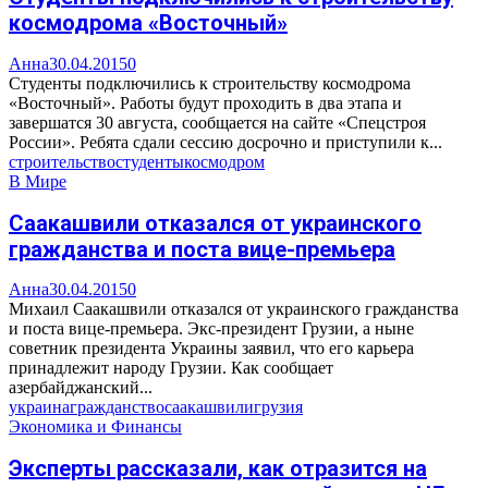
космодрома «Восточный»
Анна
30.04.2015
0
Студенты подключились к строительству космодрома
«Восточный». Работы будут проходить в два этапа и
завершатся 30 августа, сообщается на сайте «Спецстроя
России». Ребята сдали сессию досрочно и приступили к...
строительство
студенты
космодром
В Мире
Саакашвили отказался от украинского
гражданства и поста вице-премьера
Анна
30.04.2015
0
Михаил Саакашвили отказался от украинского гражданства
и поста вице-премьера. Экс-президент Грузии, а ныне
советник президента Украины заявил, что его карьера
принадлежит народу Грузии. Как сообщает
азербайджанский...
украина
гражданство
саакашвили
грузия
Экономика и Финансы
Эксперты рассказали, как отразится на