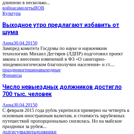
длинною в несколько...
война
самолеты
ВОВ
Культура
Выходное утро предлагают избавить от
шума
Анна
30.04.2015
0
Зампред комитета Госдумы по науке и наукоемким
технологиях Михаил Дегтярев (ЛДПР) подготовил проект
закона о внесении изменений в ФЗ «О санитарно-
эпидемиологическом благополучии населения» и ст....
праздники
тишина
выходные
Финансы
Число невыездных должников достигло
700 тыс. человек
Анна
30.04.2015
0
С февраля 2015 года рубль укрепился примерно на четверть к
основным иностранным валютам, и стоимость зарубежных
путешествий пропорционально снизилась. Но на майские
праздники за рубеж...
долги
суд
валюта
должники